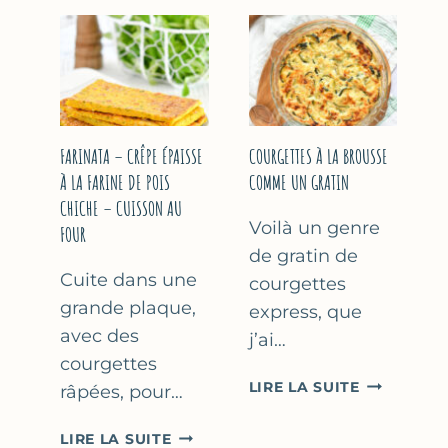
COURGETT
&
À
YAOURT
LA
GREC
BIÈRE
–
–
SANS
COMME
SORBETIÈRE
À
FARINATA – CRÊPE ÉPAISSE
COURGETTES À LA BROUSSE
MARSEILLE
À LA FARINE DE POIS
COMME UN GRATIN
CHICHE – CUISSON AU
Voilà un genre
FOUR
de gratin de
Cuite dans une
courgettes
grande plaque,
express, que
avec des
j’ai…
courgettes
COURGETT
LIRE LA SUITE
râpées, pour…
À
LA
FARINATA
LIRE LA SUITE