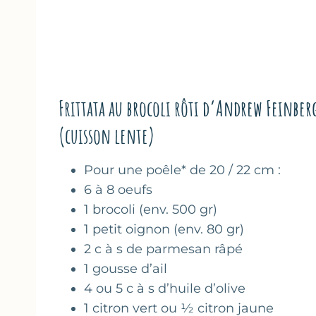
Frittata au brocoli rôti d’Andrew Feinber
(cuisson lente)
Pour une poêle* de 20 / 22 cm :
6 à 8 oeufs
1 brocoli (env. 500 gr)
1 petit oignon (env. 80 gr)
2 c à s de parmesan râpé
1 gousse d’ail
4 ou 5 c à s d’huile d’olive
1 citron vert ou ½ citron jaune