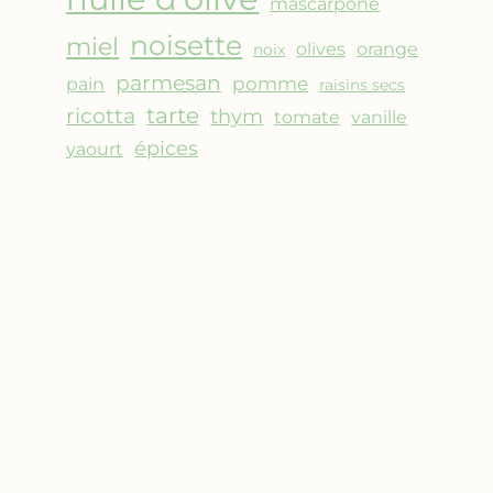
mascarpone
noisette
miel
olives
orange
noix
parmesan
pomme
pain
raisins secs
ricotta
tarte
thym
vanille
tomate
épices
yaourt