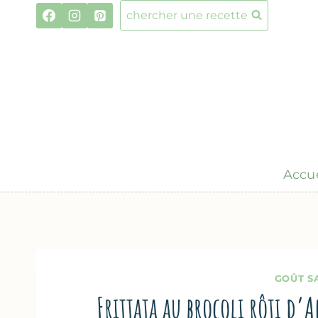
Aller
chercher une recette
au
contenu
Accue
GOÛT S
Frittata au brocoli rôti d