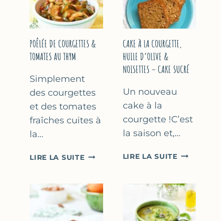
COURGETTE…
(SANS
SORBETIÈR
POÊLÉE DE COURGETTES &
CAKE À LA COURGETTE,
TOMATES AU THYM
HUILE D’OLIVE &
NOISETTES – CAKE SUCRÉ
Simplement
Un nouveau
des courgettes
cake à la
et des tomates
courgette !C’est
fraîches cuites à
la saison et,…
la…
CAKE
POÊLÉE
LIRE LA SUITE
LIRE LA SUITE
À
DE
LA
COURGETTES
COURGETT
&
HUILE
TOMATES
D’OLIVE
AU