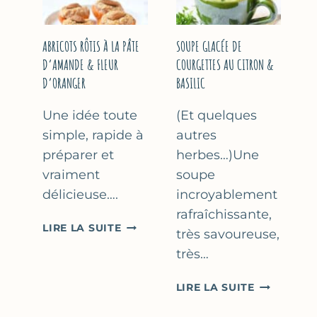
&
THYM
NOISETTES
–
ABRICOTS RÔTIS À LA PÂTE
SOUPE GLACÉE DE
CAKE
D’AMANDE & FLEUR
COURGETTES AU CITRON &
SUCRÉ
D’ORANGER
BASILIC
Une idée toute
(Et quelques
simple, rapide à
autres
préparer et
herbes…)Une
vraiment
soupe
délicieuse….
incroyablement
rafraîchissante,
ABRICOTS
LIRE LA SUITE
très savoureuse,
RÔTIS
très…
À
LA
SOUPE
LIRE LA SUITE
PÂTE
GLACÉE
D’AMANDE
DE