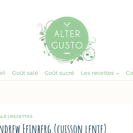
il
Goût salé
Goût sucré
Les recettes
Co
ALÉ
|
RECETTES
’Andrew Feinberg (cuisson lente)