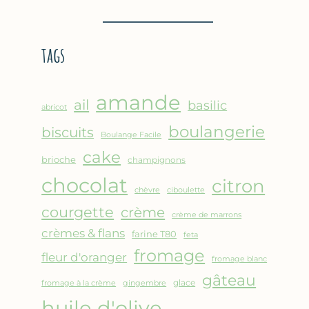
BROUSSE
–
COMME
CRÊPE
UN
ÉPAISSE
tags
GRATIN
À
LA
FARINE
amande
DE
ail
basilic
abricot
POIS
boulangerie
biscuits
CHICHE
Boulange Facile
–
cake
brioche
champignons
CUISSON
chocolat
AU
citron
chèvre
ciboulette
FOUR
courgette
crème
crème de marrons
crèmes & flans
farine T80
feta
fromage
fleur d'oranger
fromage blanc
gâteau
glace
fromage à la crème
gingembre
huile d'olive