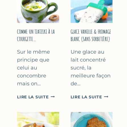
COMME UN TZATZIKI À LA
GLACE VANILLE & FROMAGE
COURGETTE…
BLANC (SANS SORBETIÈRE)
Sur le même
Une glace au
principe que
lait concentré
celui au
sucré, la
concombre
meilleure façon
mais on…
de…
COMME
GLACE
LIRE LA SUITE
LIRE LA SUITE
UN
VANILLE
TZATZIKI
&
À
FROMAGE
LA
BLANC