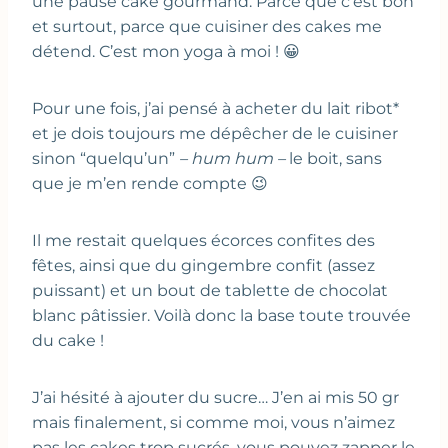
une pause cake gourmand. Parce que c’est bon
et surtout, parce que cuisiner des cakes me
détend. C’est mon yoga à moi ! 😀
Pour une fois, j’ai pensé à acheter du lait ribot*
et je dois toujours me dépêcher de le cuisiner
sinon “quelqu’un”
– hum hum –
le boit, sans
que je m’en rende compte 😉
Il me restait quelques écorces confites des
fêtes, ainsi que du gingembre confit (assez
puissant) et un bout de tablette de chocolat
blanc pâtissier. Voilà donc la base toute trouvée
du cake !
J’ai hésité à ajouter du sucre… J’en ai mis 50 gr
mais finalement, si comme moi, vous n’aimez
pas les cakes trop sucrés, vous pouvez zapper le