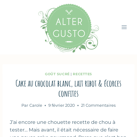
Aller
au
contenu
GOÛT SUCRÉ
|
RECETTES
Cake au chocolat blanc, lait ribot & écorces
confites
Par
Carole
9 février 2020
21 Commentaires
J’ai encore une chouette recette de chou à
tester… Mais avant, il était nécessaire de faire