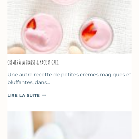
PÈRES
CRÈMES À LA FRAISE & YAOURT GREC
Une autre recette de petites crèmes magiques et
bluffantes, dans…
CRÈMES
LIRE LA SUITE
À
LA
FRAISE
&
YAOURT
GREC