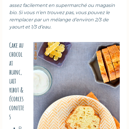
assez facilement en supermarché ou magasin
bio. Si vous n’en trouvez pas, vous pouvez le
remplacer par un mélange d’environ 2/3 de
yaourt et 1/3 d’eau.
Cake au
chocol
at
blanc,
lait
ribot &
écorces
confite
s
P