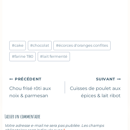
Étiquettes
#
cake
#
chocolat
#
écorces d'oranges confites
de
la
#
farine T80
#
lait fermenté
publication :
Navigation
PRÉCÉDENT
SUIVANT
de
Chou frisé rôti aux
Cuisses de poulet aux
l’article
noix & parmesan
épices & lait ribot
Laisser un commentaire
Votre adresse e-mail ne sera pas publiée.
Les champs