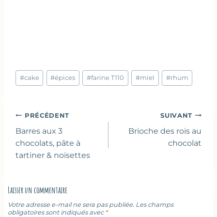
Étiquettes
#
cake
#
épices
#
farine T110
#
miel
#
rhum
de
la
publication :
Navigation
PRÉCÉDENT
SUIVANT
de
Barres aux 3
Brioche des rois au
l’article
chocolats, pâte à
chocolat
tartiner & noisettes
Laisser un commentaire
Votre adresse e-mail ne sera pas publiée.
Les champs
obligatoires sont indiqués avec
*