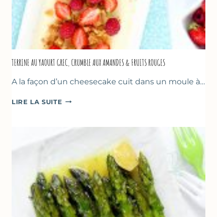
TERRINE AU YAOURT GREC, CRUMBLE AUX AMANDES & FRUITS ROUGES
A la façon d’un cheesecake cuit dans un moule à…
TERRINE
LIRE LA SUITE
AU
YAOURT
GREC,
CRUMBLE
AUX
AMANDES
&
FRUITS
ROUGES