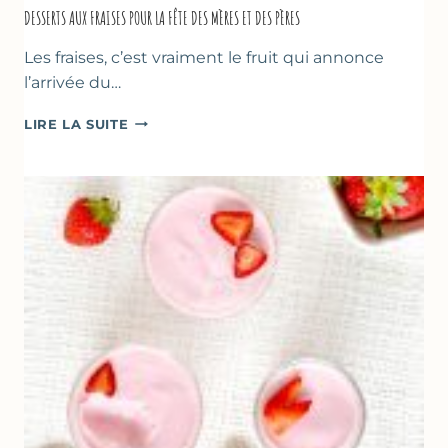
DESSERTS AUX FRAISES POUR LA FÊTE DES MÈRES ET DES PÈRES
Les fraises, c’est vraiment le fruit qui annonce
l’arrivée du…
DESSERTS
LIRE LA SUITE
AUX
FRAISES
POUR
LA
FÊTE
DES
MÈRES
ET
DES
PÈRES