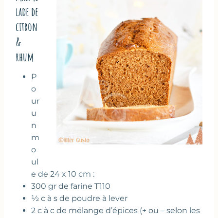
lade de
citron
&
rhum
P
o
ur
u
n
m
o
ul
e de 24 x 10 cm :
300 gr de farine T110
½ c à s de poudre à lever
2 c à c de mélange d’épices (+ ou – selon les