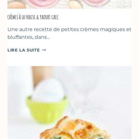
CRÈMES À LA FRAISE & YAOURT GREC
Une autre recette de petites crèmes magiques et
bluffantes, dans…
CRÈMES
LIRE LA SUITE
À
LA
FRAISE
&
YAOURT
GREC