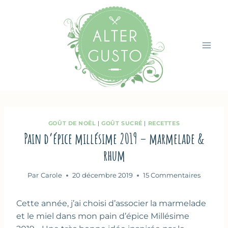
Aller
au
contenu
GOÛT DE NOËL
|
GOÛT SUCRÉ
|
RECETTES
Pain d’épice millésime 2019 – marmelade &
rhum
Par
Carole
20 décembre 2019
15 Commentaires
Cette année, j’ai choisi d’associer la marmelade
et le miel dans mon pain d’épice Millésime