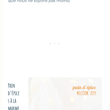
que nous ne soyons pas moins)
Pain
d’épice
s à la
marme