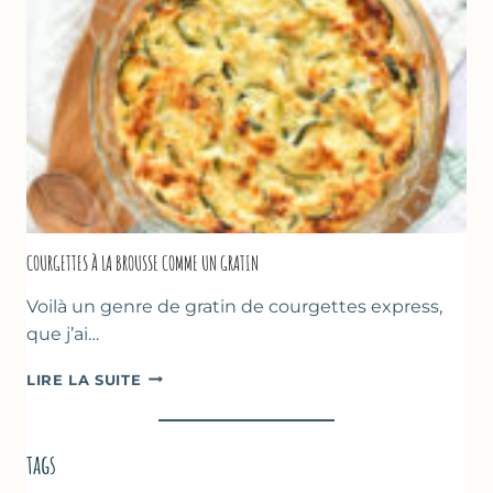
POIS
CHICHE
–
CUISSON
AU
FOUR
COURGETTES À LA BROUSSE COMME UN GRATIN
Voilà un genre de gratin de courgettes express,
que j’ai…
COURGETTES
LIRE LA SUITE
À
LA
BROUSSE
tags
COMME
UN