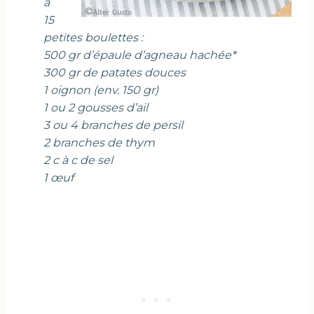
à
15
petites boulettes :
500 gr d’épaule d’agneau hachée*
300 gr de patates douces
1 oignon (env. 150 gr)
1 ou 2 gousses d’ail
3 ou 4 branches de persil
2 branches de thym
2 c à c de sel
1 œuf