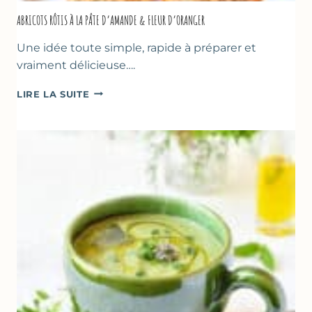
ABRICOTS RÔTIS À LA PÂTE D’AMANDE & FLEUR D’ORANGER
Une idée toute simple, rapide à préparer et
vraiment délicieuse….
ABRICOTS
LIRE LA SUITE
RÔTIS
À
LA
PÂTE
D’AMANDE
&
FLEUR
D’ORANGER