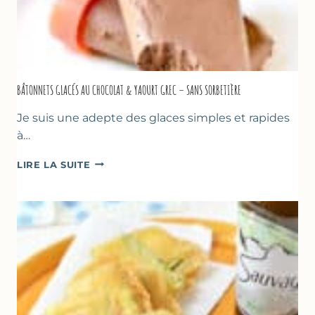
BÂTONNETS GLACÉS AU CHOCOLAT & YAOURT GREC – SANS SORBETIÈRE
Je suis une adepte des glaces simples et rapides
à…
BÂTONNETS
LIRE LA SUITE
GLACÉS
AU
CHOCOLAT
&
YAOURT
GREC
–
SANS
SORBETIÈRE