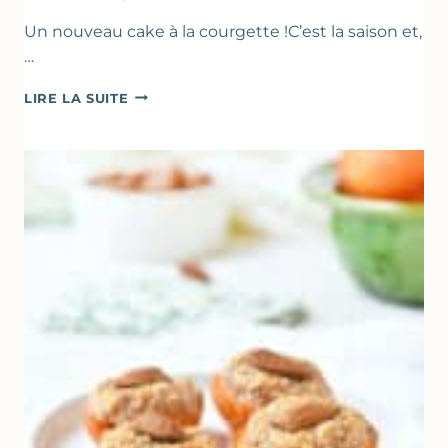
Un nouveau cake à la courgette !C’est la saison et,
…
CAKE
LIRE LA SUITE
À
LA
COURGETTE,
HUILE
D’OLIVE
&
NOISETTES
–
CAKE
SUCRÉ