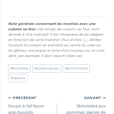
Note générale concernant les recettes avec une
cuisson au four :
les temps de cuisson, au four, sont
donnés à titre indicatif. Il est nécessaire de les adapter
en fonction de votre matériel. Plus d’infos
ICI
. Vérifiez
toujours la cuisson en plantant au centre du cake ou
du gâteau, une pique, la lame d’un couteau ou un cure-
dent, par exemple. Il doit ressortir bien sec.
Étiquettes
#
boulettes
#
patate douce
#
pois chiches
de
la
#
sésame
publication :
Navigation
PRÉCÉDENT
SUIVANT
de
Soupe à l’ail façon
Sbriciolata aux
l’article
aïgo boulido
pommes (genre de