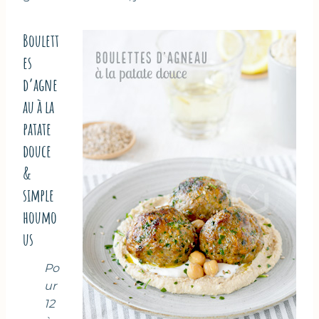
Boulett
es
d’agne
au à la
patate
douce
&
simple
houmo
us
Po
ur
12