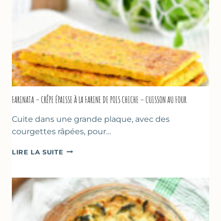
FARINATA – CRÊPE ÉPAISSE À LA FARINE DE POIS CHICHE – CUISSON AU FOUR
Cuite dans une grande plaque, avec des
courgettes râpées, pour…
FARINATA
LIRE LA SUITE
–
CRÊPE
ÉPAISSE
À
LA
FARINE
DE