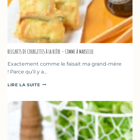
BEIGNETS DE COURGETTES À LA BIÈRE – COMME À MARSEILLE
Exactement comme le faisait ma grand-mère
! Parce qu’il y a…
BEIGNETS
LIRE LA SUITE
DE
COURGETTES
À
LA
BIÈRE
–
COMME
À
MARSEILLE