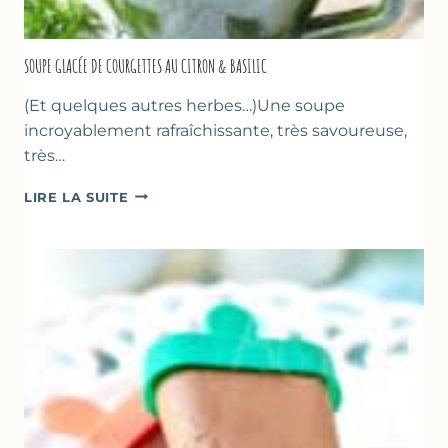
SOUPE GLACÉE DE COURGETTES AU CITRON & BASILIC
(Et quelques autres herbes…)Une soupe
incroyablement rafraîchissante, très savoureuse,
très…
SOUPE
LIRE LA SUITE
GLACÉE
DE
COURGETTES
AU
CITRON
&
BASILIC