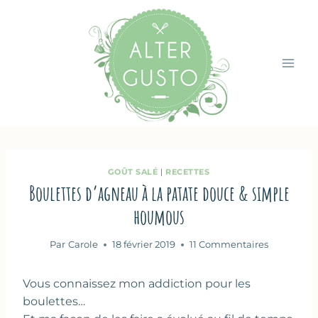
Aller
au
contenu
GOÛT SALÉ
|
RECETTES
Boulettes d’agneau à la patate douce & simple
houmous
Par
Carole
18 février 2019
11 Commentaires
Vous connaissez mon addiction pour les
boulettes…