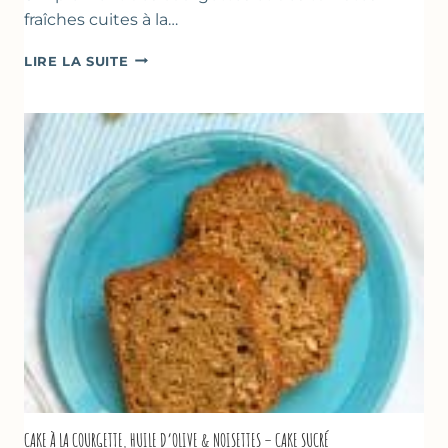
fraîches cuites à la…
POÊLÉE
LIRE LA SUITE
DE
COURGETTES
&
TOMATES
AU
THYM
CAKE À LA COURGETTE, HUILE D’OLIVE & NOISETTES – CAKE SUCRÉ