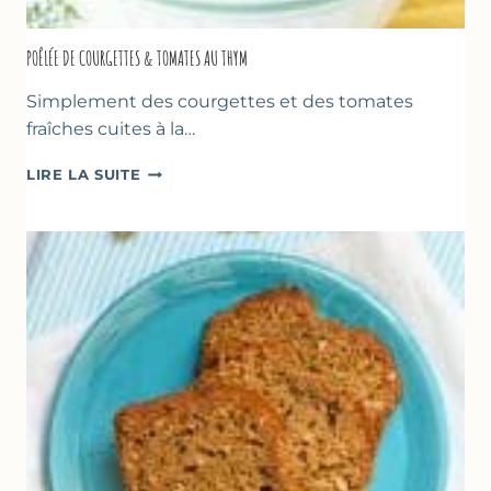
POÊLÉE DE COURGETTES & TOMATES AU THYM
Simplement des courgettes et des tomates
fraîches cuites à la…
POÊLÉE
LIRE LA SUITE
DE
COURGETTES
&
TOMATES
AU
THYM