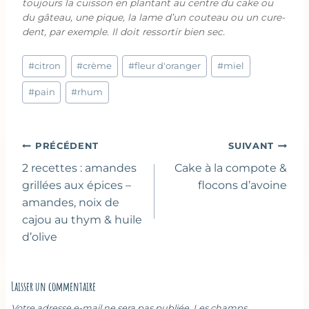
toujours la cuisson en plantant au centre du cake ou
du gâteau, une pique, la lame d’un couteau ou un cure-
dent, par exemple. Il doit ressortir bien sec.
Étiquettes
#
citron
#
crème
#
fleur d'oranger
#
miel
de
la
#
pain
#
rhum
publication :
Navigation
PRÉCÉDENT
SUIVANT
de
2 recettes : amandes
Cake à la compote &
l’article
grillées aux épices –
flocons d’avoine
amandes, noix de
cajou au thym & huile
d’olive
Laisser un commentaire
Votre adresse e-mail ne sera pas publiée.
Les champs