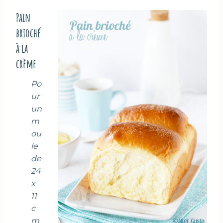
Pain
brioché
à la
crème
Po
ur
un
m
ou
le
de
24
x
11
c
m