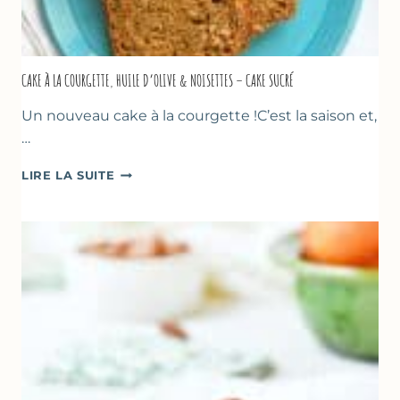
CAKE À LA COURGETTE, HUILE D’OLIVE & NOISETTES – CAKE SUCRÉ
Un nouveau cake à la courgette !C’est la saison et,
…
CAKE
LIRE LA SUITE
À
LA
COURGETTE,
HUILE
D’OLIVE
&
NOISETTES
–
CAKE
SUCRÉ