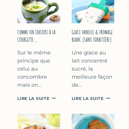
COMME UN TZATZIKI À LA
GLACE VANILLE & FROMAGE
COURGETTE…
BLANC (SANS SORBETIÈRE)
Sur le même
Une glace au
principe que
lait concentré
celui au
sucré, la
concombre
meilleure façon
mais on…
de…
COMME
GLACE
LIRE LA SUITE
LIRE LA SUITE
UN
VANILLE
TZATZIKI
&
À
FROMAGE
LA
BLANC