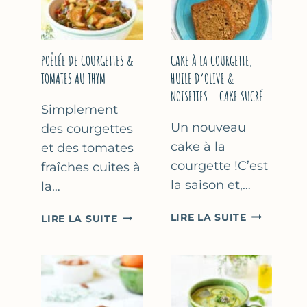
COURGETTE…
(SANS
SORBETIÈR
POÊLÉE DE COURGETTES &
CAKE À LA COURGETTE,
TOMATES AU THYM
HUILE D’OLIVE &
NOISETTES – CAKE SUCRÉ
Simplement
Un nouveau
des courgettes
cake à la
et des tomates
courgette !C’est
fraîches cuites à
la saison et,…
la…
CAKE
POÊLÉE
LIRE LA SUITE
LIRE LA SUITE
À
DE
LA
COURGETTES
COURGETT
&
HUILE
TOMATES
D’OLIVE
AU