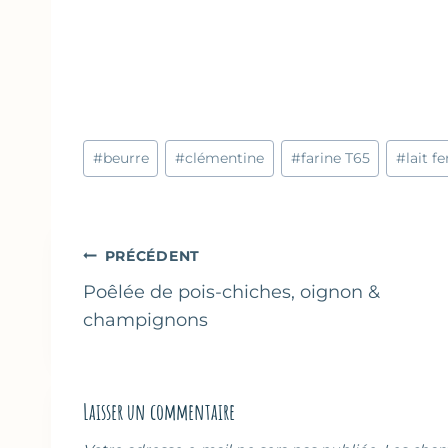
Étiquettes
#
beurre
#
clémentine
#
farine T65
#
lait f
de
la
publication :
Navigation
PRÉCÉDENT
de
Poêlée de pois-chiches, oignon &
champignons
l’article
Laisser un commentaire