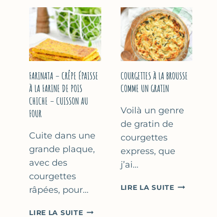
COURGETT
&
À
YAOURT
LA
GREC
BIÈRE
–
–
SANS
COMME
SORBETIÈRE
À
FARINATA – CRÊPE ÉPAISSE
COURGETTES À LA BROUSSE
MARSEILLE
À LA FARINE DE POIS
COMME UN GRATIN
CHICHE – CUISSON AU
Voilà un genre
FOUR
de gratin de
Cuite dans une
courgettes
grande plaque,
express, que
avec des
j’ai…
courgettes
COURGETT
LIRE LA SUITE
râpées, pour…
À
LA
FARINATA
LIRE LA SUITE