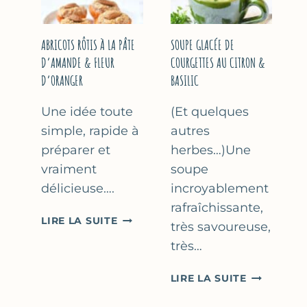
&
THYM
NOISETTES
–
ABRICOTS RÔTIS À LA PÂTE
SOUPE GLACÉE DE
CAKE
D’AMANDE & FLEUR
COURGETTES AU CITRON &
SUCRÉ
D’ORANGER
BASILIC
Une idée toute
(Et quelques
simple, rapide à
autres
préparer et
herbes…)Une
vraiment
soupe
délicieuse….
incroyablement
rafraîchissante,
ABRICOTS
LIRE LA SUITE
très savoureuse,
RÔTIS
très…
À
LA
SOUPE
LIRE LA SUITE
PÂTE
GLACÉE
D’AMANDE
DE