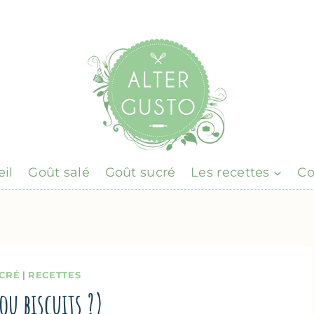
il
Goût salé
Goût sucré
Les recettes
Co
CRÉ
|
RECETTES
ou biscuits ?)