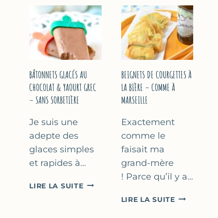
&
COURGETT
FLEUR
AU
D’ORANGER
CITRON
&
BASILIC
BÂTONNETS GLACÉS AU
BEIGNETS DE COURGETTES À
CHOCOLAT & YAOURT GREC
LA BIÈRE – COMME À
– SANS SORBETIÈRE
MARSEILLE
Je suis une
Exactement
adepte des
comme le
glaces simples
faisait ma
et rapides à…
grand-mère
! Parce qu’il y a…
BÂTONNETS
LIRE LA SUITE
GLACÉS
BEIGNETS
LIRE LA SUITE
AU
DE
CHOCOLAT