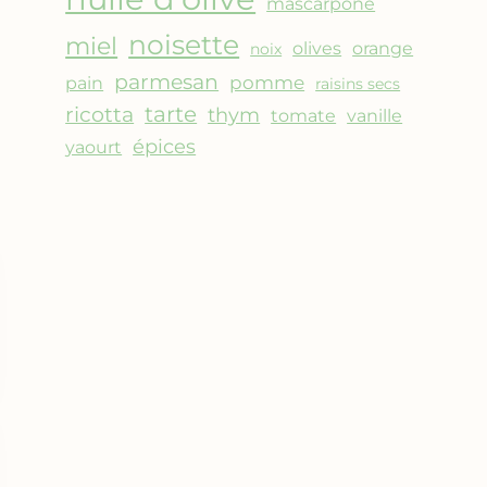
mascarpone
noisette
miel
olives
orange
noix
parmesan
pomme
pain
raisins secs
ricotta
tarte
thym
vanille
tomate
épices
yaourt