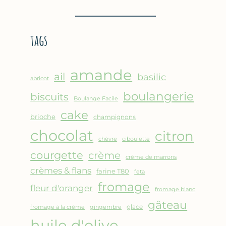
BROUSSE
–
COMME
CRÊPE
UN
ÉPAISSE
tags
GRATIN
À
LA
FARINE
amande
DE
ail
basilic
abricot
POIS
boulangerie
biscuits
CHICHE
Boulange Facile
–
cake
brioche
champignons
CUISSON
chocolat
AU
citron
chèvre
ciboulette
FOUR
courgette
crème
crème de marrons
crèmes & flans
farine T80
feta
fromage
fleur d'oranger
fromage blanc
gâteau
glace
fromage à la crème
gingembre
huile d'olive