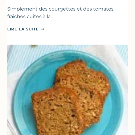
Simplement des courgettes et des tomates
fraîches cuites à la…
POÊLÉE
LIRE LA SUITE
DE
COURGETTES
&
TOMATES
AU
THYM