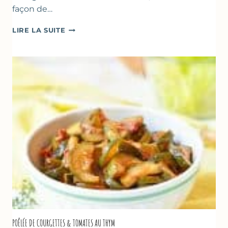
façon de…
GLACE
LIRE LA SUITE
VANILLE
&
FROMAGE
BLANC
(SANS
SORBETIÈRE)
POÊLÉE DE COURGETTES & TOMATES AU THYM