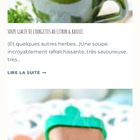
SOUPE GLACÉE DE COURGETTES AU CITRON & BASILIC
(Et quelques autres herbes…)Une soupe
incroyablement rafraîchissante, très savoureuse,
très…
SOUPE
LIRE LA SUITE
GLACÉE
DE
COURGETTES
AU
CITRON
&
BASILIC