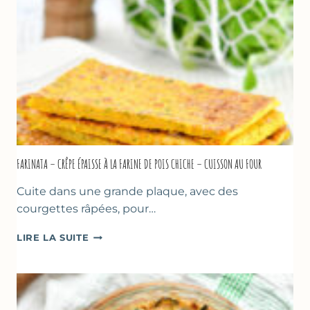
À
MARSEILLE
FARINATA – CRÊPE ÉPAISSE À LA FARINE DE POIS CHICHE – CUISSON AU FOUR
Cuite dans une grande plaque, avec des
courgettes râpées, pour…
FARINATA
LIRE LA SUITE
–
CRÊPE
ÉPAISSE
À
LA