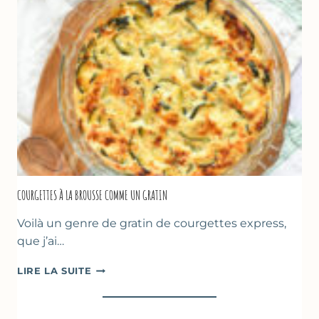
FARINE
DE
POIS
CHICHE
–
CUISSON
AU
FOUR
COURGETTES À LA BROUSSE COMME UN GRATIN
Voilà un genre de gratin de courgettes express,
que j’ai…
COURGETTES
LIRE LA SUITE
À
LA
BROUSSE