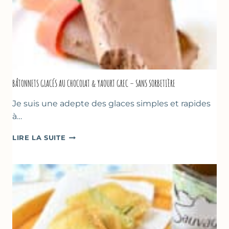
BÂTONNETS GLACÉS AU CHOCOLAT & YAOURT GREC – SANS SORBETIÈRE
Je suis une adepte des glaces simples et rapides
à…
BÂTONNETS
LIRE LA SUITE
GLACÉS
AU
CHOCOLAT
&
YAOURT
GREC
–
SANS
SORBETIÈRE