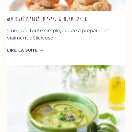
ABRICOTS RÔTIS À LA PÂTE D’AMANDE & FLEUR D’ORANGER
Une idée toute simple, rapide à préparer et
vraiment délicieuse….
ABRICOTS
LIRE LA SUITE
RÔTIS
À
LA
PÂTE
D’AMANDE
&
FLEUR
D’ORANGER