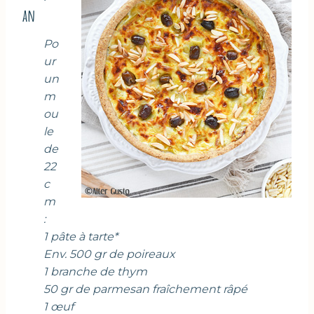
an
Po
ur
un
m
ou
le
de
22
c
m
:
1 pâte à tarte*
Env. 500 gr de poireaux
1 branche de thym
50 gr de parmesan fraîchement râpé
1 œuf