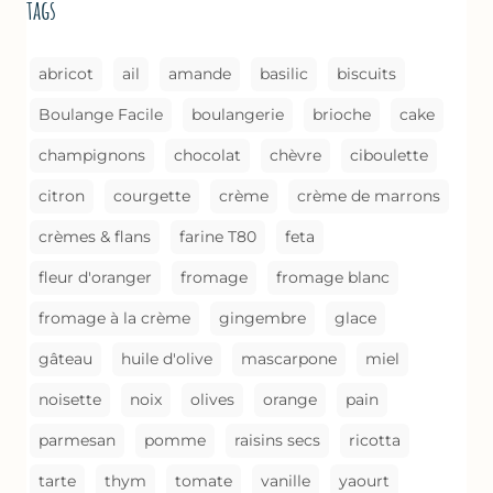
tags
COMME
UN
GRATIN
abricot
ail
amande
basilic
biscuits
Boulange Facile
boulangerie
brioche
cake
champignons
chocolat
chèvre
ciboulette
citron
courgette
crème
crème de marrons
crèmes & flans
farine T80
feta
fleur d'oranger
fromage
fromage blanc
fromage à la crème
gingembre
glace
gâteau
huile d'olive
mascarpone
miel
noisette
noix
olives
orange
pain
parmesan
pomme
raisins secs
ricotta
tarte
thym
tomate
vanille
yaourt