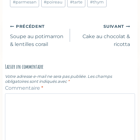
la
#
parmesan
#
poireau
#
tarte
#
thym
publication :
Navigation
PRÉCÉDENT
SUIVANT
de
Soupe au potimarron
Cake au chocolat &
l’article
& lentilles corail
ricotta
Laisser un commentaire
Votre adresse e-mail ne sera pas publiée.
Les champs
obligatoires sont indiqués avec
*
Commentaire
*