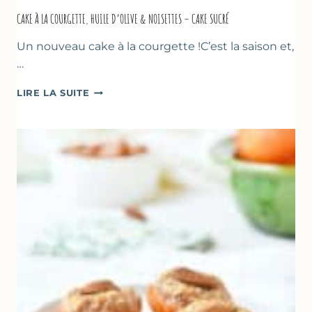
CAKE À LA COURGETTE, HUILE D’OLIVE & NOISETTES – CAKE SUCRÉ
Un nouveau cake à la courgette !C’est la saison et,
…
CAKE
LIRE LA SUITE
À
LA
COURGETTE,
HUILE
D’OLIVE
&
NOISETTES
–
CAKE
SUCRÉ