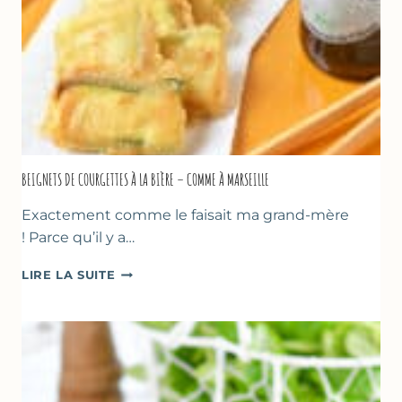
BEIGNETS DE COURGETTES À LA BIÈRE – COMME À MARSEILLE
Exactement comme le faisait ma grand-mère
! Parce qu’il y a…
BEIGNETS
LIRE LA SUITE
DE
COURGETTES
À
LA
BIÈRE
–
COMME