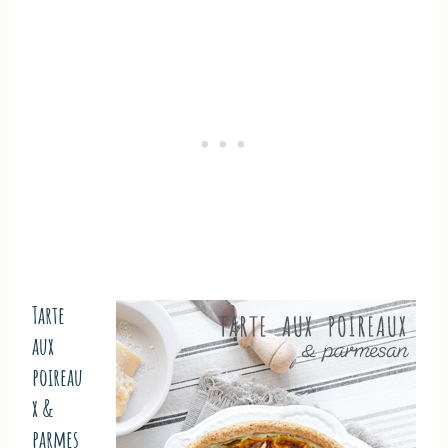
Tarte
aux
poireau
x &
parmes