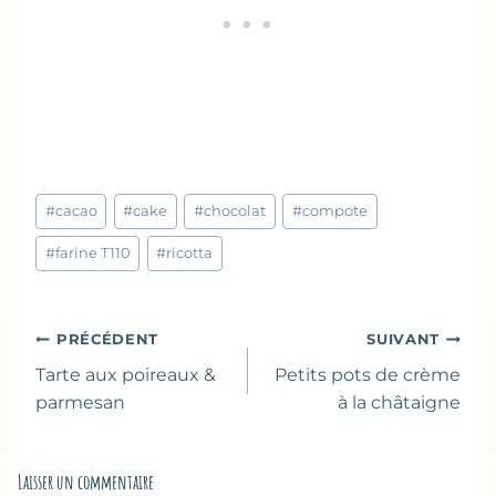
Étiquettes
#
cacao
#
cake
#
chocolat
#
compote
de
la
#
farine T110
#
ricotta
publication :
Navigation
PRÉCÉDENT
SUIVANT
de
Tarte aux poireaux &
Petits pots de crème
l’article
parmesan
à la châtaigne
Laisser un commentaire