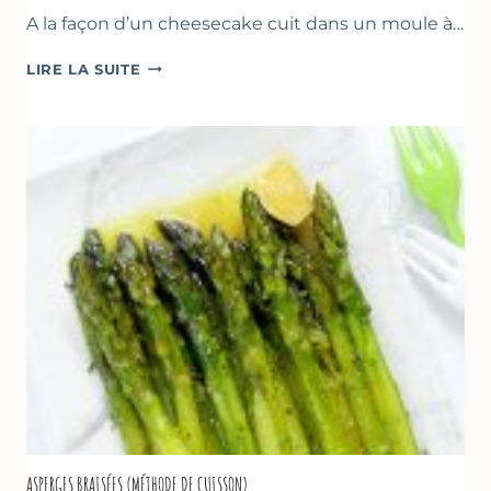
A la façon d’un cheesecake cuit dans un moule à…
TERRINE
LIRE LA SUITE
AU
YAOURT
GREC,
CRUMBLE
AUX
AMANDES
&
FRUITS
ROUGES
ASPERGES BRAISÉES (MÉTHODE DE CUISSON)