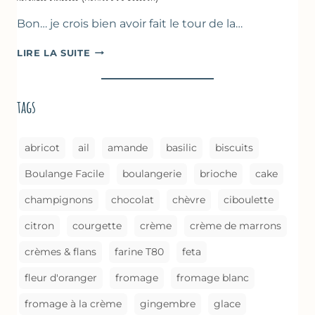
Bon… je crois bien avoir fait le tour de la…
ASPERGES
LIRE LA SUITE
BRAISÉES
(MÉTHODE
DE
tags
CUISSON)
abricot
ail
amande
basilic
biscuits
Boulange Facile
boulangerie
brioche
cake
champignons
chocolat
chèvre
ciboulette
citron
courgette
crème
crème de marrons
crèmes & flans
farine T80
feta
fleur d'oranger
fromage
fromage blanc
fromage à la crème
gingembre
glace