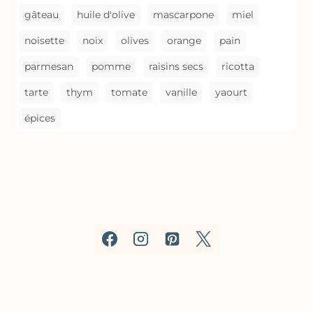
gâteau
huile d'olive
mascarpone
miel
noisette
noix
olives
orange
pain
parmesan
pomme
raisins secs
ricotta
tarte
thym
tomate
vanille
yaourt
épices