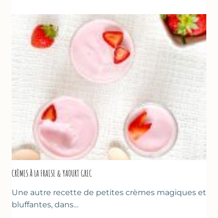
FRAISES
POUR
LA
FÊTE
DES
MÈRES
ET
DES
PÈRES
CRÈMES À LA FRAISE & YAOURT GREC
Une autre recette de petites crèmes magiques et
bluffantes, dans…