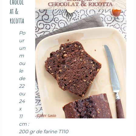
chocol
at &
ricotta
Po
ur
un
m
ou
le
de
22
ou
24
x
11
cm :
200 gr de farine T110