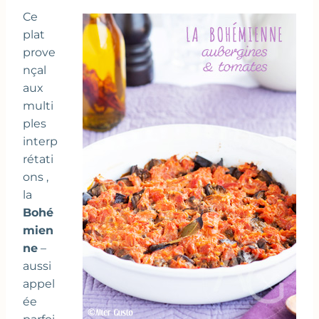
Ce
plat
prove
nçal
aux
multi
ples
interp
rétati
ons ,
la
Bohé
mien
ne
–
aussi
appel
ée