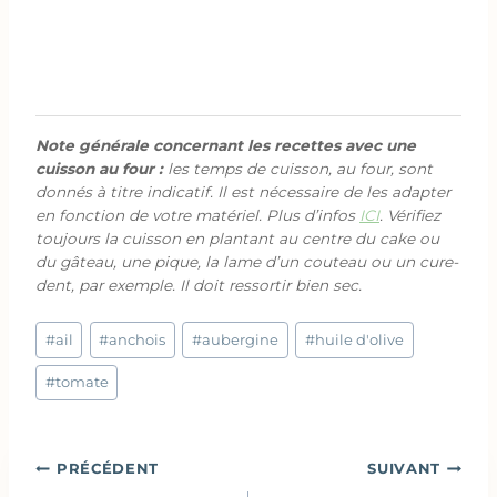
Note générale concernant les recettes avec une
cuisson au four :
les temps de cuisson, au four, sont
donnés à titre indicatif. Il est nécessaire de les adapter
en fonction de votre matériel. Plus d’infos
ICI
. Vérifiez
toujours la cuisson en plantant au centre du cake ou
du gâteau, une pique, la lame d’un couteau ou un cure-
dent, par exemple. Il doit ressortir bien sec.
Étiquettes
#
ail
#
anchois
#
aubergine
#
huile d'olive
de
la
#
tomate
publication :
Navigation
PRÉCÉDENT
SUIVANT