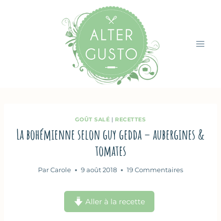
Aller
au
contenu
GOÛT SALÉ
|
RECETTES
La bohémienne selon guy gedda – aubergines &
tomates
Par
Carole
9 août 2018
19 Commentaires
Aller à la recette