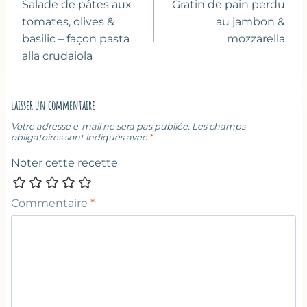
de
Salade de pâtes aux
Gratin de pain perdu
l’article
tomates, olives &
au jambon &
basilic – façon pasta
mozzarella
alla crudaiola
Laisser un commentaire
Votre adresse e-mail ne sera pas publiée.
Les champs
obligatoires sont indiqués avec
*
Noter cette recette
Commentaire
*