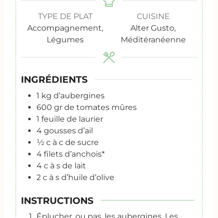
TYPE DE PLAT
CUISINE
Accompagnement,
Alter Gusto,
Légumes
Méditéranéenne
INGRÉDIENTS
1
kg
d’aubergines
600
gr
de tomates mûres
1
feuille de laurier
4
gousses d’ail
½
c
à c de sucre
4
filets d’anchois*
4
c
à s de lait
2
c
à s d’huile d’olive
INSTRUCTIONS
Éplucher, ou pas, les aubergines. Les