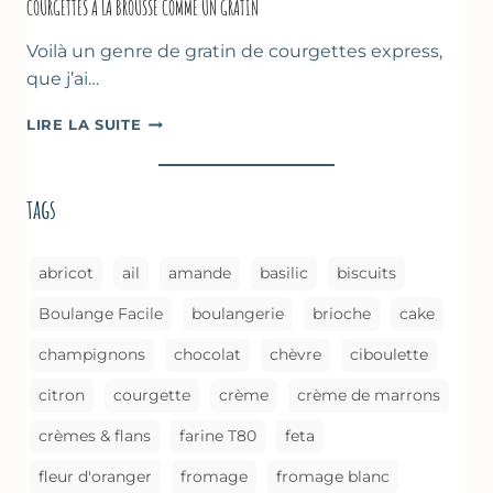
COURGETTES À LA BROUSSE COMME UN GRATIN
Voilà un genre de gratin de courgettes express,
que j’ai…
COURGETTES
LIRE LA SUITE
À
LA
BROUSSE
tags
COMME
UN
GRATIN
abricot
ail
amande
basilic
biscuits
Boulange Facile
boulangerie
brioche
cake
champignons
chocolat
chèvre
ciboulette
citron
courgette
crème
crème de marrons
crèmes & flans
farine T80
feta
fleur d'oranger
fromage
fromage blanc