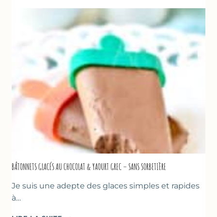
DE
COURGETTES
AU
CITRON
&
BASILIC
BÂTONNETS GLACÉS AU CHOCOLAT & YAOURT GREC – SANS SORBETIÈRE
Je suis une adepte des glaces simples et rapides
à…
BÂTONNETS