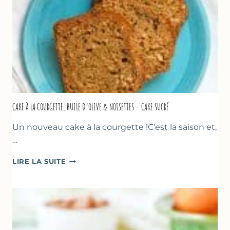
CAKE À LA COURGETTE, HUILE D’OLIVE & NOISETTES – CAKE SUCRÉ
Un nouveau cake à la courgette !C’est la saison et,
…
CAKE
LIRE LA SUITE
À
LA
COURGETTE,
HUILE
D’OLIVE
&