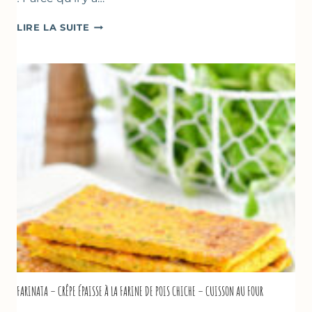
BEIGNETS
LIRE LA SUITE
DE
COURGETTES
À
LA
BIÈRE
–
COMME
À
MARSEILLE
FARINATA – CRÊPE ÉPAISSE À LA FARINE DE POIS CHICHE – CUISSON AU FOUR