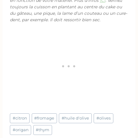
en fonction de votre matériel. Plus d’infos
ICI
. Vérifiez
toujours la cuisson en plantant au centre du cake ou
du gâteau, une pique, la lame d’un couteau ou un cure-
dent, par exemple. Il doit ressortir bien sec.
Étiquettes
#
citron
#
fromage
#
huile d'olive
#
olives
de
la
#
origan
#
thym
publication :