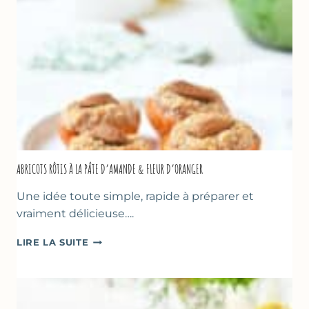
NOISETTES
–
CAKE
SUCRÉ
ABRICOTS RÔTIS À LA PÂTE D’AMANDE & FLEUR D’ORANGER
Une idée toute simple, rapide à préparer et
vraiment délicieuse….
ABRICOTS
LIRE LA SUITE
RÔTIS
À
LA
PÂTE
D’AMANDE