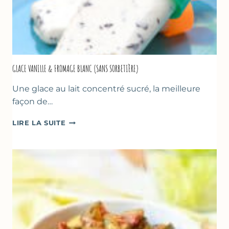
GLACE VANILLE & FROMAGE BLANC (SANS SORBETIÈRE)
Une glace au lait concentré sucré, la meilleure
façon de…
GLACE
LIRE LA SUITE
VANILLE
&
FROMAGE
BLANC
(SANS
SORBETIÈRE)