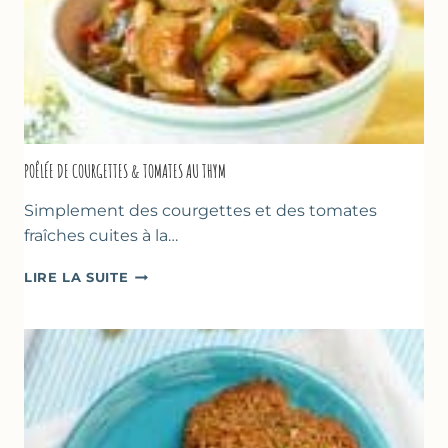
POÊLÉE DE COURGETTES & TOMATES AU THYM
Simplement des courgettes et des tomates
fraîches cuites à la…
POÊLÉE
LIRE LA SUITE
DE
COURGETTES
&
TOMATES
AU
THYM