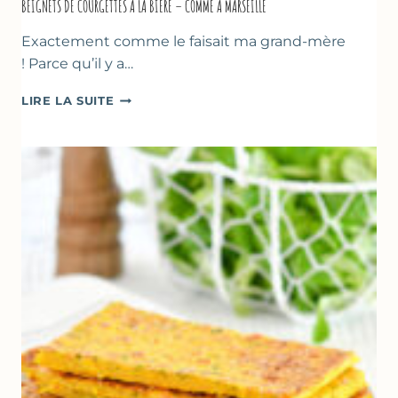
BEIGNETS DE COURGETTES À LA BIÈRE – COMME À MARSEILLE
Exactement comme le faisait ma grand-mère
! Parce qu’il y a…
BEIGNETS
LIRE LA SUITE
DE
COURGETTES
À
LA
BIÈRE
–
COMME
À
MARSEILLE