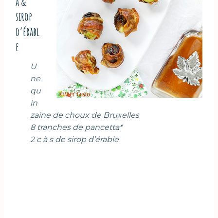
a &
sirop
d’érabl
e
U
ne
qu
in
zaine de choux de Bruxelles
8 tranches de pancetta*
2 c à s de sirop d’érable