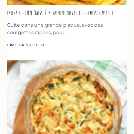
FARINATA – CRÊPE ÉPAISSE À LA FARINE DE POIS CHICHE – CUISSON AU FOUR
Cuite dans une grande plaque, avec des
courgettes râpées, pour…
FARINATA
LIRE LA SUITE
–
CRÊPE
ÉPAISSE
À
LA
FARINE
DE
POIS
CHICHE
–
CUISSON
AU
FOUR