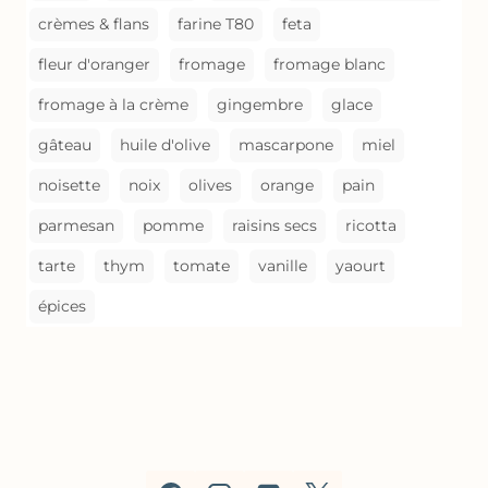
crèmes & flans
farine T80
feta
fleur d'oranger
fromage
fromage blanc
fromage à la crème
gingembre
glace
gâteau
huile d'olive
mascarpone
miel
noisette
noix
olives
orange
pain
parmesan
pomme
raisins secs
ricotta
tarte
thym
tomate
vanille
yaourt
épices