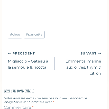
Étiquettes
#
chou
#
pancetta
de
la
publication :
Navigation
PRÉCÉDENT
SUIVANT
de
Migliaccio – Gâteau à
Emmental mariné
l’article
la semoule & ricotta
aux olives, thym &
citron
Laisser un commentaire
Votre adresse e-mail ne sera pas publiée.
Les champs
obligatoires sont indiqués avec
*
Commentaire
*