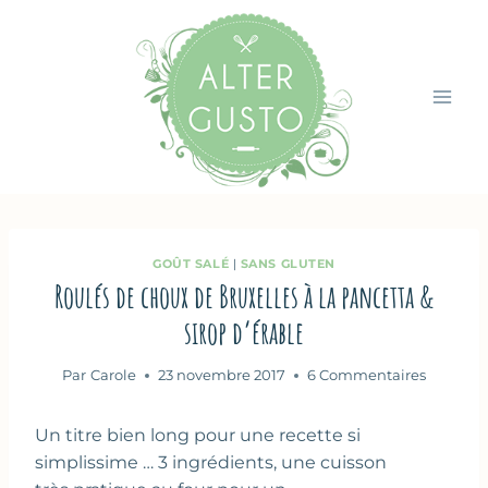
Aller
au
contenu
GOÛT SALÉ
|
SANS GLUTEN
Roulés de choux de Bruxelles à la pancetta &
sirop d’érable
Par
Carole
23 novembre 2017
6 Commentaires
Un titre bien long pour une recette si
simplissime … 3 ingrédients, une cuisson