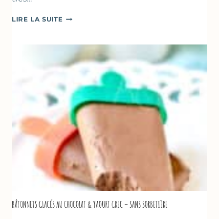
SOUPE
LIRE LA SUITE
GLACÉE
DE
COURGETTES
AU
CITRON
&
BASILIC
BÂTONNETS GLACÉS AU CHOCOLAT & YAOURT GREC – SANS SORBETIÈRE