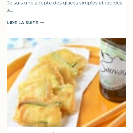
Je suis une adepte des glaces simples et rapides
à…
BÂTONNETS
LIRE LA SUITE
GLACÉS
AU
CHOCOLAT
&
YAOURT
GREC
–
SANS
SORBETIÈRE