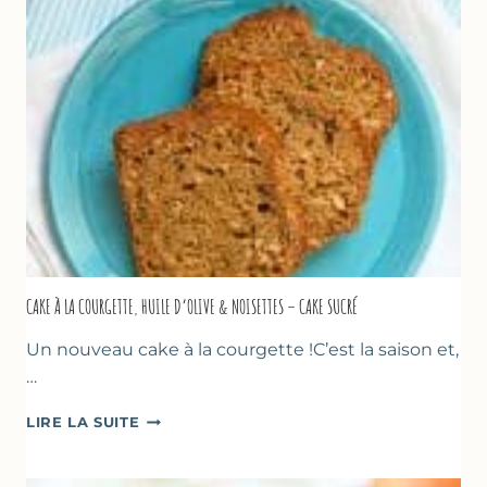
THYM
CAKE À LA COURGETTE, HUILE D’OLIVE & NOISETTES – CAKE SUCRÉ
Un nouveau cake à la courgette !C’est la saison et,
…
CAKE
LIRE LA SUITE
À
LA
COURGETTE,