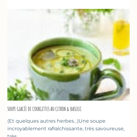
À
LA
PÂTE
D’AMANDE
&
FLEUR
D’ORANGER
SOUPE GLACÉE DE COURGETTES AU CITRON & BASILIC
(Et quelques autres herbes…)Une soupe
incroyablement rafraîchissante, très savoureuse,
très…