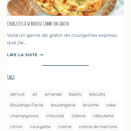
COURGETTES À LA BROUSSE COMME UN GRATIN
Voilà un genre de gratin de courgettes express,
que j’ai…
COURGETTES
LIRE LA SUITE
À
LA
BROUSSE
tags
COMME
UN
GRATIN
abricot
ail
amande
basilic
biscuits
Boulange Facile
boulangerie
brioche
cake
champignons
chocolat
chèvre
ciboulette
citron
courgette
crème
crème de marrons