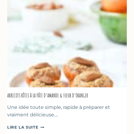
HUILE
D’OLIVE
&
NOISETTES
–
CAKE
SUCRÉ
ABRICOTS RÔTIS À LA PÂTE D’AMANDE & FLEUR D’ORANGER
Une idée toute simple, rapide à préparer et
vraiment délicieuse….
ABRICOTS
LIRE LA SUITE
RÔTIS