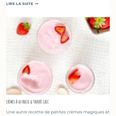
DESSERTS
LIRE LA SUITE
AUX
FRAISES
POUR
LA
FÊTE
DES
MÈRES
ET
DES
PÈRES
CRÈMES À LA FRAISE & YAOURT GREC
Une autre recette de petites crèmes magiques et