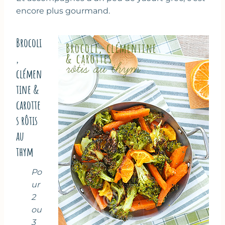
encore plus gourmand.
Brocoli
,
clémen
tine &
carotte
s rôtis
au
thym
Po
ur
2
ou
3