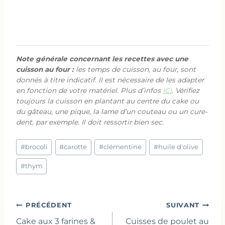
Note générale concernant les recettes avec une
cuisson au four :
les temps de cuisson, au four, sont
donnés à titre indicatif. Il est nécessaire de les adapter
en fonction de votre matériel. Plus d’infos
ICI
. Vérifiez
toujours la cuisson en plantant au centre du cake ou
du gâteau, une pique, la lame d’un couteau ou un cure-
dent, par exemple. Il doit ressortir bien sec.
Étiquettes
#
brocoli
#
carotte
#
clémentine
#
huile d'olive
de
la
#
thym
publication :
Navigation
PRÉCÉDENT
SUIVANT
de
Cake aux 3 farines &
Cuisses de poulet au