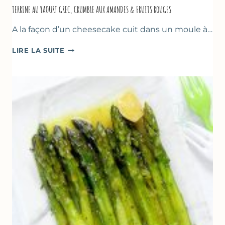
TERRINE AU YAOURT GREC, CRUMBLE AUX AMANDES & FRUITS ROUGES
A la façon d’un cheesecake cuit dans un moule à…
TERRINE
LIRE LA SUITE
AU
YAOURT
GREC,
CRUMBLE
AUX
AMANDES
&
FRUITS
ROUGES