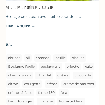
ASPERGES BRAISÉES (MÉTHODE DE CUISSON)
Bon… je crois bien avoir fait le tour de la…
ASPERGES
LIRE LA SUITE
BRAISÉES
(MÉTHODE
DE
tags
CUISSON)
abricot
ail
amande
basilic
biscuits
Boulange Facile
boulangerie
brioche
cake
champignons
chocolat
chèvre
ciboulette
citron
courgette
crème
crème de marrons
crèmes & flans
farine T80
feta
fleur d'oranger
fromage
fromage blanc