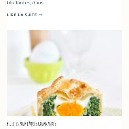
bluffantes, dans…
CRÈMES
LIRE LA SUITE
À
LA
FRAISE
&
YAOURT
GREC
RECETTES POUR PÂQUES GOURMANDES