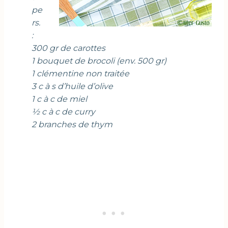
pe
rs.
:
300 gr de carottes
1 bouquet de brocoli (env. 500 gr)
1 clémentine non traitée
3 c à s d’huile d’olive
1 c à c de miel
½ c à c de curry
2 branches de thym