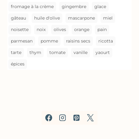
fromage à la crème
gingembre
glace
gâteau
huile d'olive
mascarpone
miel
noisette
noix
olives
orange
pain
parmesan
pomme
raisins secs
ricotta
tarte
thym
tomate
vanille
yaourt
épices