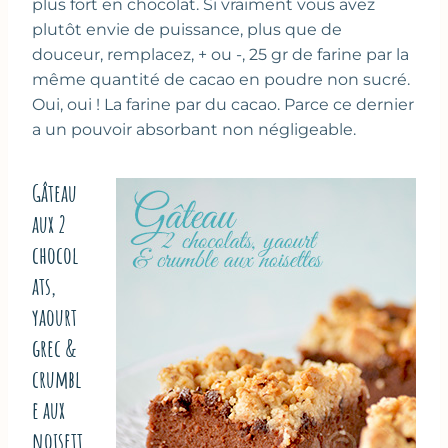
plus fort en chocolat. Si vraiment vous avez
plutôt envie de puissance, plus que de
douceur, remplacez, + ou -, 25 gr de farine par la
même quantité de cacao en poudre non sucré.
Oui, oui ! La farine par du cacao. Parce ce dernier
a un pouvoir absorbant non négligeable.
Gâteau
aux 2
chocol
ats,
yaourt
grec &
crumbl
e aux
noisett