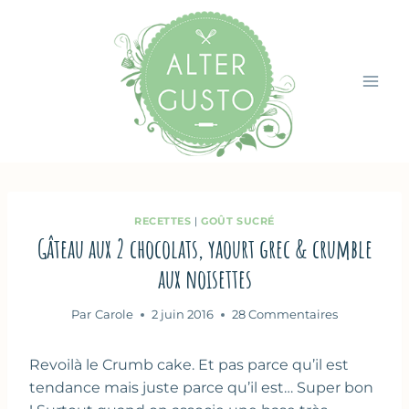
Aller
au
contenu
RECETTES
|
GOÛT SUCRÉ
Gâteau aux 2 chocolats, yaourt grec & crumble
aux noisettes
Par
Carole
2 juin 2016
28 Commentaires
Revoilà le Crumb cake. Et pas parce qu’il est
tendance mais juste parce qu’il est… Super bon