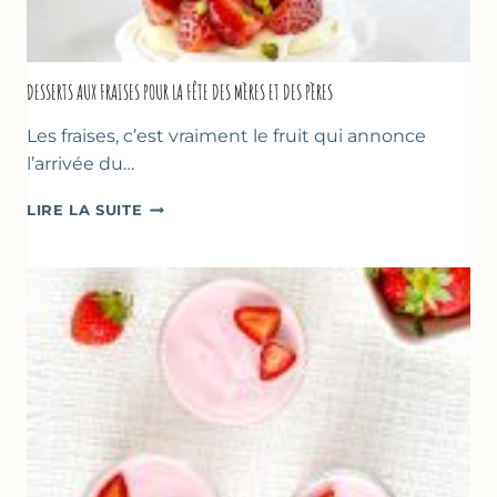
DESSERTS AUX FRAISES POUR LA FÊTE DES MÈRES ET DES PÈRES
Les fraises, c’est vraiment le fruit qui annonce
l’arrivée du…
DESSERTS
LIRE LA SUITE
AUX
FRAISES
POUR
LA
FÊTE
DES
MÈRES
ET
DES
PÈRES