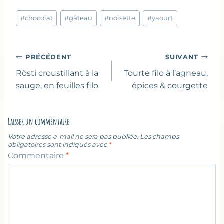
Étiquettes
#
chocolat
#
gâteau
#
noisette
#
yaourt
de
la
publication :
Navigation
PRÉCÉDENT
SUIVANT
de
Rösti croustillant à la
Tourte filo à l’agneau,
l’article
sauge, en feuilles filo
épices & courgette
Laisser un commentaire
Votre adresse e-mail ne sera pas publiée.
Les champs
obligatoires sont indiqués avec
*
Commentaire
*