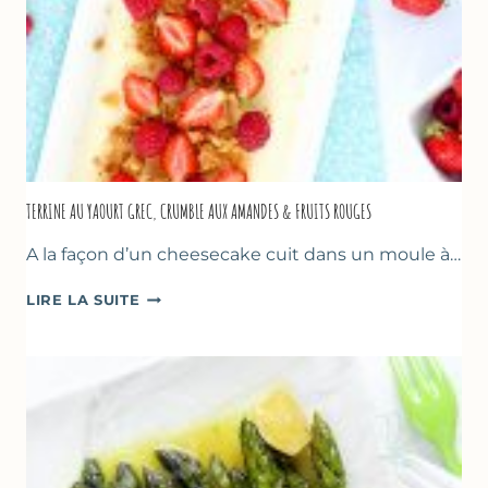
TERRINE AU YAOURT GREC, CRUMBLE AUX AMANDES & FRUITS ROUGES
A la façon d’un cheesecake cuit dans un moule à…
TERRINE
LIRE LA SUITE
AU
YAOURT
GREC,
CRUMBLE
AUX
AMANDES
&
FRUITS