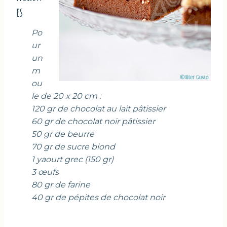
es
Po
ur
un
m
ou
le de 20 x 20 cm :
120 gr de chocolat au lait pâtissier
60 gr de chocolat noir pâtissier
50 gr de beurre
70 gr de sucre blond
1 yaourt grec (150 gr)
3 œufs
80 gr de farine
40 gr de pépites de chocolat noir