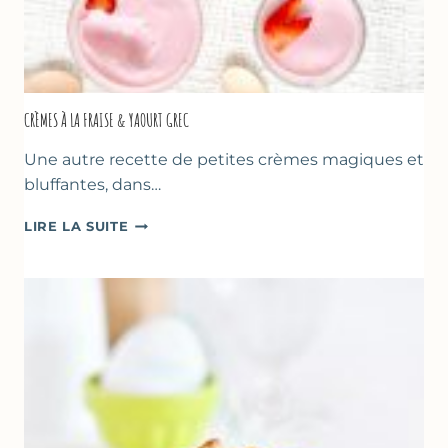
CRÈMES À LA FRAISE & YAOURT GREC
Une autre recette de petites crèmes magiques et
bluffantes, dans…
CRÈMES
LIRE LA SUITE
À
LA
FRAISE
&
YAOURT
GREC