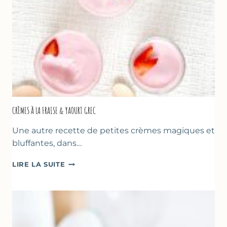
DES
PÈRES
CRÈMES À LA FRAISE & YAOURT GREC
Une autre recette de petites crèmes magiques et
bluffantes, dans…
CRÈMES
LIRE LA SUITE
À
LA
FRAISE
&
YAOURT
GREC