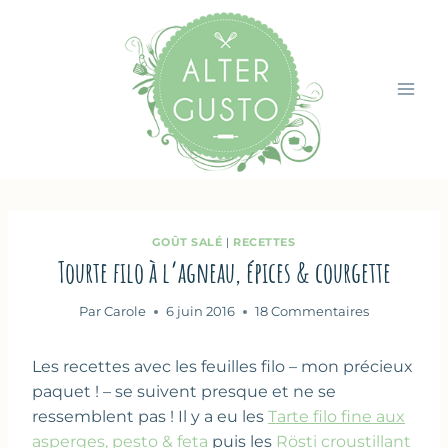
Aller
au
contenu
GOÛT SALÉ
|
RECETTES
Tourte filo à l’agneau, épices & courgette
Par
Carole
6 juin 2016
18 Commentaires
Les recettes avec les feuilles filo – mon précieux
paquet ! – se suivent presque et ne se
ressemblent pas ! Il y a eu les
Tarte filo fine aux
asperges, pesto & feta
puis les
Rösti croustillant