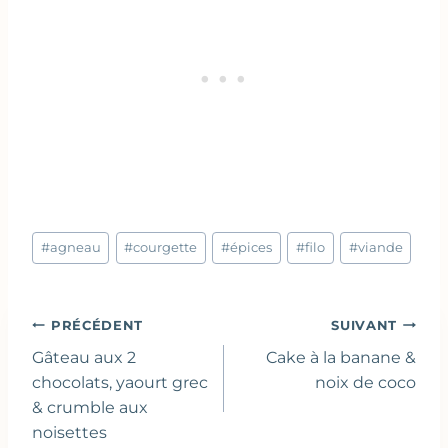
Étiquettes
#
agneau
#
courgette
#
épices
#
filo
#
viande
de
la
publication :
Navigation
PRÉCÉDENT
SUIVANT
de
Gâteau aux 2
Cake à la banane &
l’article
chocolats, yaourt grec
noix de coco
& crumble aux
noisettes