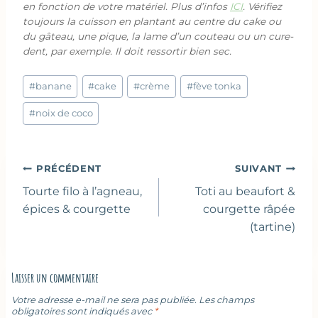
en fonction de votre matériel. Plus d’infos
ICI
. Vérifiez
toujours la cuisson en plantant au centre du cake ou
du gâteau, une pique, la lame d’un couteau ou un cure-
dent, par exemple. Il doit ressortir bien sec.
Étiquettes
#
banane
#
cake
#
crème
#
fève tonka
de
la
#
noix de coco
publication :
Navigation
PRÉCÉDENT
SUIVANT
de
Tourte filo à l’agneau,
Toti au beaufort &
l’article
épices & courgette
courgette râpée
(tartine)
Laisser un commentaire
Votre adresse e-mail ne sera pas publiée.
Les champs
obligatoires sont indiqués avec
*