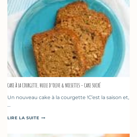
THYM
CAKE À LA COURGETTE, HUILE D’OLIVE & NOISETTES – CAKE SUCRÉ
Un nouveau cake à la courgette !C’est la saison et,
…
CAKE
LIRE LA SUITE
À
LA
COURGETTE,