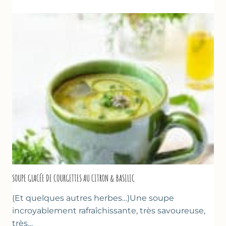
À
LA
PÂTE
D’AMANDE
&
FLEUR
D’ORANGER
SOUPE GLACÉE DE COURGETTES AU CITRON & BASILIC
(Et quelques autres herbes…)Une soupe
incroyablement rafraîchissante, très savoureuse,
très…