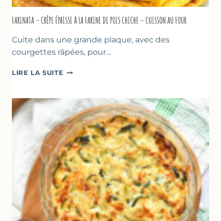
FARINATA – CRÊPE ÉPAISSE À LA FARINE DE POIS CHICHE – CUISSON AU FOUR
Cuite dans une grande plaque, avec des
courgettes râpées, pour…
FARINATA
LIRE LA SUITE
–
CRÊPE
ÉPAISSE
À
LA
FARINE
DE
POIS
CHICHE
–
CUISSON
AU
FOUR