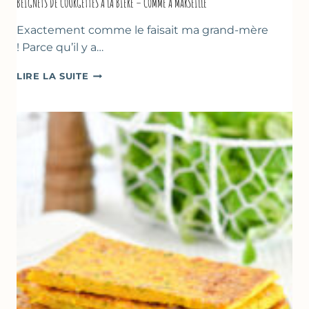
BEIGNETS DE COURGETTES À LA BIÈRE – COMME À MARSEILLE
Exactement comme le faisait ma grand-mère
! Parce qu’il y a…
BEIGNETS
LIRE LA SUITE
DE
COURGETTES
À
LA
BIÈRE
–
COMME
À
MARSEILLE