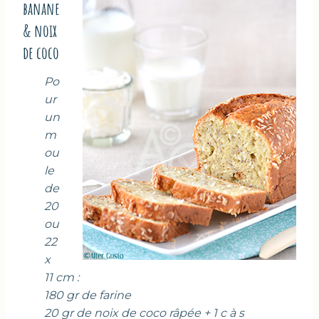
banane
& noix
de coco
Po
ur
un
m
ou
le
de
20
ou
22
x
11 cm :
180 gr de farine
20 gr de noix de coco râpée + 1 c à s