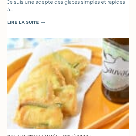
Je suis une adepte des glaces simples et rapides
à…
BÂTONNETS
LIRE LA SUITE
GLACÉS
AU
CHOCOLAT
&
YAOURT
GREC
–
SANS
SORBETIÈRE