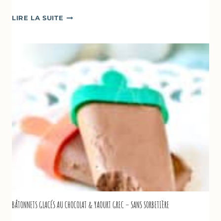
SOUPE
LIRE LA SUITE
GLACÉE
DE
COURGETTES
AU
CITRON
&
BASILIC
BÂTONNETS GLACÉS AU CHOCOLAT & YAOURT GREC – SANS SORBETIÈRE