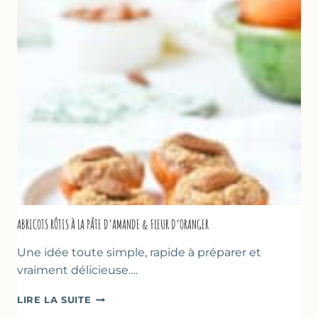
HUILE
D’OLIVE
&
NOISETTES
–
CAKE
SUCRÉ
ABRICOTS RÔTIS À LA PÂTE D’AMANDE & FLEUR D’ORANGER
Une idée toute simple, rapide à préparer et
vraiment délicieuse….
ABRICOTS
LIRE LA SUITE
RÔTIS