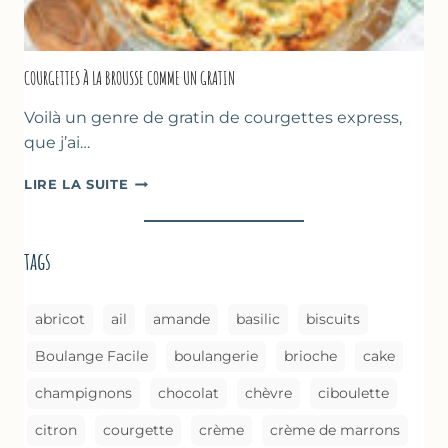
COURGETTES À LA BROUSSE COMME UN GRATIN
Voilà un genre de gratin de courgettes express,
que j’ai…
COURGETTES
LIRE LA SUITE
À
LA
BROUSSE
tags
COMME
UN
GRATIN
abricot
ail
amande
basilic
biscuits
Boulange Facile
boulangerie
brioche
cake
champignons
chocolat
chèvre
ciboulette
citron
courgette
crème
crème de marrons