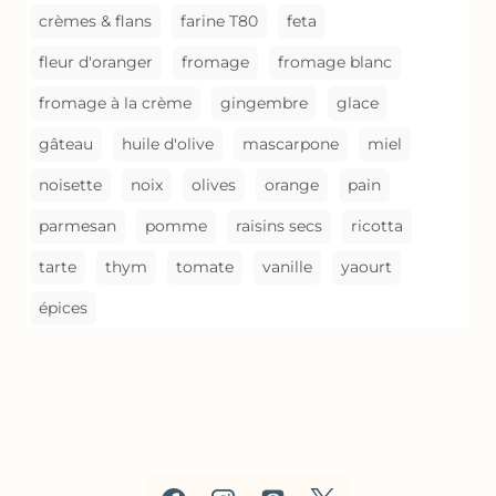
crèmes & flans
farine T80
feta
fleur d'oranger
fromage
fromage blanc
fromage à la crème
gingembre
glace
gâteau
huile d'olive
mascarpone
miel
noisette
noix
olives
orange
pain
parmesan
pomme
raisins secs
ricotta
tarte
thym
tomate
vanille
yaourt
épices