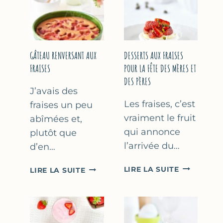
GÂTEAU RENVERSANT AUX
DESSERTS AUX FRAISES
FRAISES
POUR LA FÊTE DES MÈRES ET
DES PÈRES
J’avais des
Les fraises, c’est
fraises un peu
vraiment le fruit
abîmées et,
qui annonce
plutôt que
l’arrivée du…
d’en…
DESSERTS
GÂTEAU
LIRE LA SUITE
LIRE LA SUITE
AUX
RENVERSANT
FRAISES
AUX
POUR
FRAISES
LA