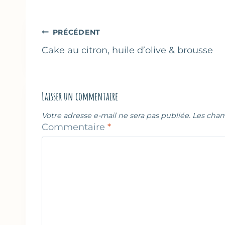
la
publication :
Navigation
PRÉCÉDENT
de
Cake au citron, huile d’olive & brousse
l’article
Laisser un commentaire
Votre adresse e-mail ne sera pas publiée.
Les cham
Commentaire
*