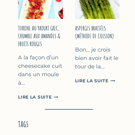
YAOURT
GREC
TERRINE AU YAOURT GREC,
ASPERGES BRAISÉES
CRUMBLE AUX AMANDES &
(MÉTHODE DE CUISSON)
FRUITS ROUGES
Bon… je crois
A la façon d’un
bien avoir fait le
cheesecake cuit
tour de la…
dans un moule
ASPERGES
LIRE LA SUITE
à…
BRAISÉES
(MÉTHODE
TERRINE
LIRE LA SUITE
DE
AU
CUISSON)
YAOURT
GREC,
tags
CRUMBLE
AUX