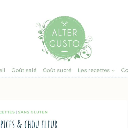
il
Goût salé
Goût sucré
Les recettes
Co
CETTES
|
SANS GLUTEN
épices & chou fleur