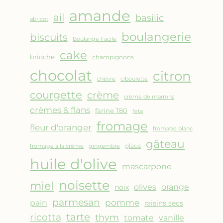
AMANDES
amande
&
ail
basilic
abricot
FRUITS
boulangerie
biscuits
ROUGES
Boulange Facile
cake
brioche
champignons
chocolat
citron
chèvre
ciboulette
courgette
crème
crème de marrons
crèmes & flans
farine T80
feta
fromage
fleur d'oranger
fromage blanc
gâteau
glace
fromage à la crème
gingembre
huile d'olive
mascarpone
noisette
miel
olives
orange
noix
parmesan
pomme
pain
raisins secs
ricotta
tarte
thym
vanille
tomate