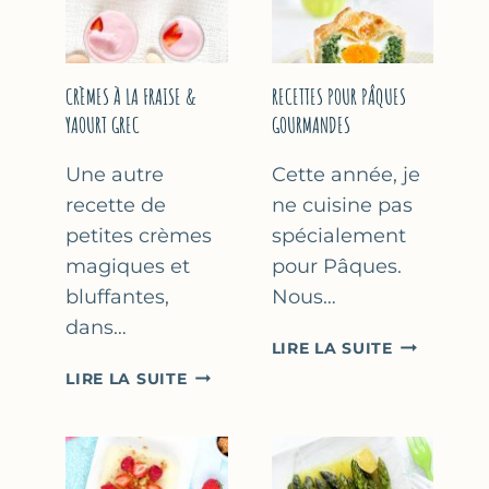
FÊTE
DES
MÈRES
ET
CRÈMES À LA FRAISE &
RECETTES POUR PÂQUES
DES
YAOURT GREC
GOURMANDES
PÈRES
Une autre
Cette année, je
recette de
ne cuisine pas
petites crèmes
spécialement
magiques et
pour Pâques.
bluffantes,
Nous…
dans…
RECETTES
LIRE LA SUITE
POUR
CRÈMES
LIRE LA SUITE
PÂQUES
À
GOURMAN
LA
FRAISE
&