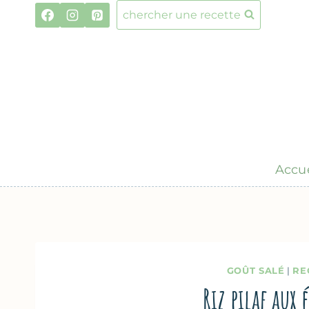
Aller
chercher une recette
au
contenu
Accue
GOÛT SALÉ
|
RE
Riz pilaf aux 