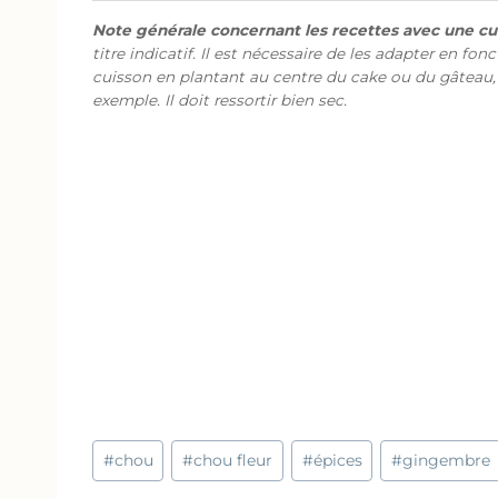
Note générale concernant les recettes avec une cui
titre indicatif. Il est nécessaire de les adapter en fon
cuisson en plantant au centre du cake ou du gâteau,
exemple. Il doit ressortir bien sec.
Étiquettes
#
chou
#
chou fleur
#
épices
#
gingembre
de