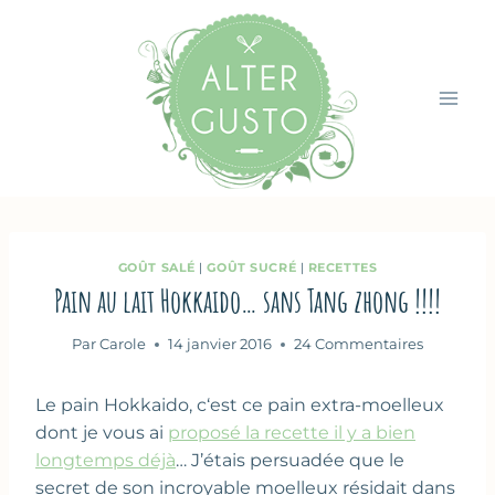
Aller
au
contenu
GOÛT SALÉ
|
GOÛT SUCRÉ
|
RECETTES
Pain au lait Hokkaido… sans Tang zhong !!!!
Par
Carole
14 janvier 2016
24 Commentaires
Le pain Hokkaido, c‘est ce pain extra-moelleux
dont je vous ai
proposé la recette il y a bien
longtemps déjà
… J’étais persuadée que le
secret de son incroyable moelleux résidait dans