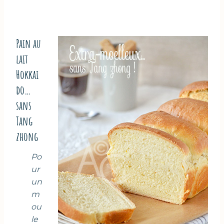
Pain au
lait
Hokkai
do…
sans
Tang
zhong
Po
ur
un
m
ou
le