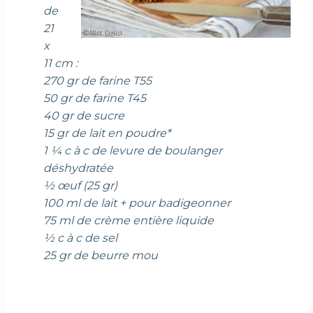
de
21
x
11 cm :
270 gr de farine T55
50 gr de farine T45
40 gr de sucre
15 gr de lait en poudre*
1 ¼ c à c de levure de boulanger
déshydratée
½ œuf (25 gr)
100 ml de lait + pour badigeonner
75 ml de crème entière liquide
½ c à c de sel
25 gr de beurre mou