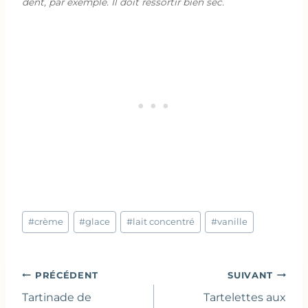
dent, par exemple. Il doit ressortir bien sec.
Étiquettes
#
crème
#
glace
#
lait concentré
#
vanille
de
la
publication :
Navigation
PRÉCÉDENT
SUIVANT
de
Tartinade de
Tartelettes aux