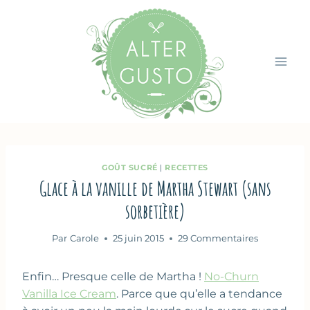
Aller
au
contenu
GOÛT SUCRÉ
|
RECETTES
Glace à la vanille de Martha Stewart (sans
sorbetière)
Par
Carole
25 juin 2015
29 Commentaires
Enfin… Presque celle de Martha !
No-Churn
Vanilla Ice Cream
. Parce que qu’elle a tendance