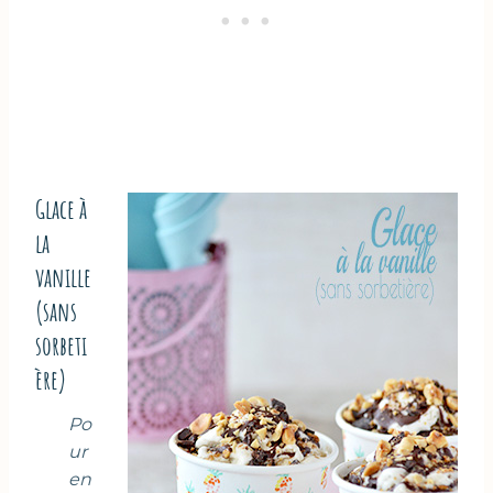
Glace à
la
vanille
(sans
sorbeti
ère)
Po
ur
en