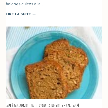
fraîches cuites à la…
POÊLÉE
LIRE LA SUITE
DE
COURGETTES
&
TOMATES
AU
THYM
CAKE À LA COURGETTE, HUILE D’OLIVE & NOISETTES – CAKE SUCRÉ