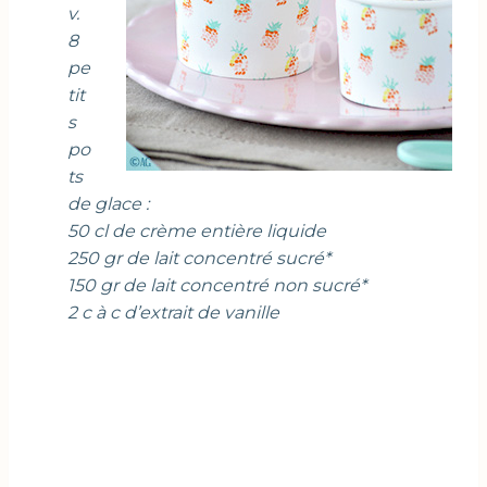
v.
8
pe
tit
s
po
ts
de glace :
50 cl de crème entière liquide
250 gr de lait concentré sucré*
150 gr de lait concentré non sucré*
2 c à c d’extrait de vanille