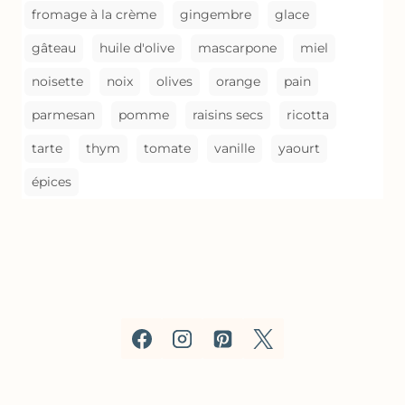
fromage à la crème
gingembre
glace
gâteau
huile d'olive
mascarpone
miel
noisette
noix
olives
orange
pain
parmesan
pomme
raisins secs
ricotta
tarte
thym
tomate
vanille
yaourt
épices