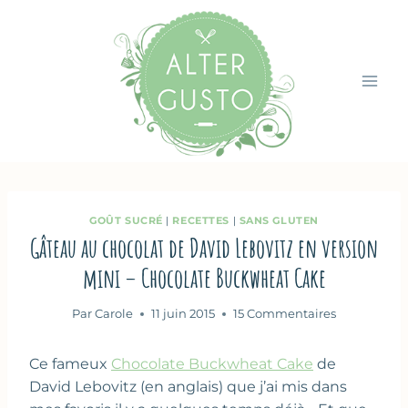
Aller
au
contenu
GOÛT SUCRÉ
|
RECETTES
|
SANS GLUTEN
Gâteau au chocolat de David Lebovitz en version
mini – Chocolate Buckwheat Cake
Par
Carole
11 juin 2015
15 Commentaires
Ce fameux
Chocolate Buckwheat Cake
de
David Lebovitz (en anglais) que j’ai mis dans