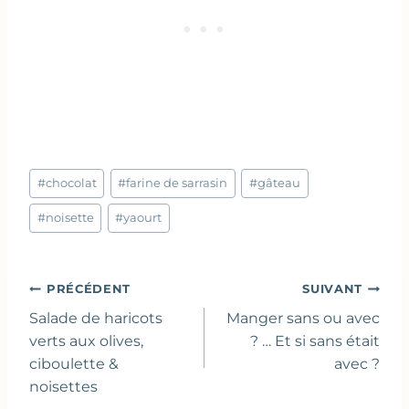
Étiquettes
#
chocolat
#
farine de sarrasin
#
gâteau
de
la
#
noisette
#
yaourt
publication :
Navigation
PRÉCÉDENT
SUIVANT
de
Salade de haricots
Manger sans ou avec
l’article
verts aux olives,
? … Et si sans était
ciboulette &
avec ?
noisettes