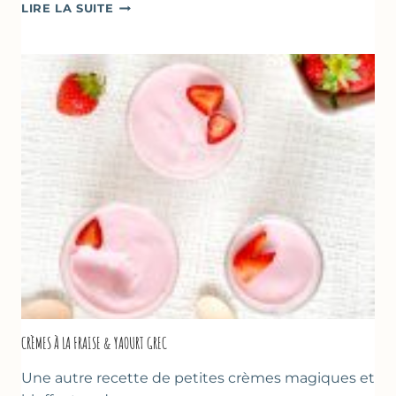
DESSERTS
LIRE LA SUITE
AUX
FRAISES
POUR
LA
FÊTE
DES
MÈRES
ET
DES
PÈRES
CRÈMES À LA FRAISE & YAOURT GREC
Une autre recette de petites crèmes magiques et