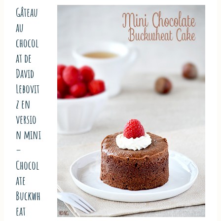
Gâteau
au
chocol
at de
David
Lebovit
z en
versio
n mini
–
Chocol
ate
Buckwh
eat