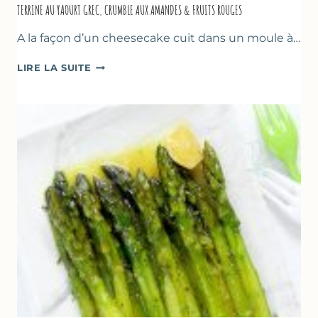
TERRINE AU YAOURT GREC, CRUMBLE AUX AMANDES & FRUITS ROUGES
A la façon d’un cheesecake cuit dans un moule à…
TERRINE
LIRE LA SUITE
AU
YAOURT
GREC,
CRUMBLE
AUX
AMANDES
&
FRUITS
ROUGES