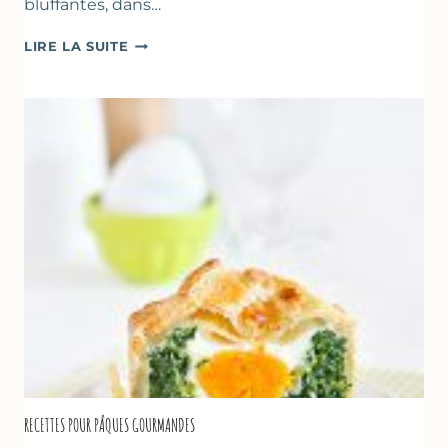
bluffantes, dans…
CRÈMES
LIRE LA SUITE
À
LA
FRAISE
&
YAOURT
GREC
RECETTES POUR PÂQUES GOURMANDES