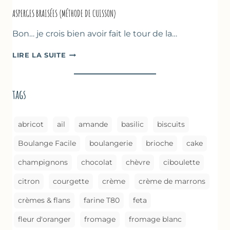
ASPERGES BRAISÉES (MÉTHODE DE CUISSON)
Bon… je crois bien avoir fait le tour de la…
ASPERGES
LIRE LA SUITE
BRAISÉES
(MÉTHODE
DE
tags
CUISSON)
abricot
ail
amande
basilic
biscuits
Boulange Facile
boulangerie
brioche
cake
champignons
chocolat
chèvre
ciboulette
citron
courgette
crème
crème de marrons
crèmes & flans
farine T80
feta
fleur d'oranger
fromage
fromage blanc