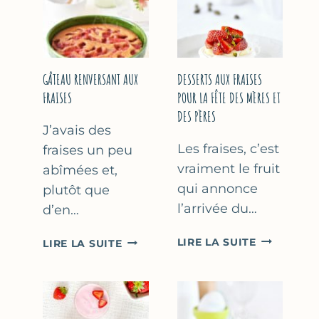
GÂTEAU RENVERSANT AUX
DESSERTS AUX FRAISES
FRAISES
POUR LA FÊTE DES MÈRES ET
DES PÈRES
J’avais des
Les fraises, c’est
fraises un peu
vraiment le fruit
abîmées et,
qui annonce
plutôt que
l’arrivée du…
d’en…
DESSERTS
GÂTEAU
LIRE LA SUITE
LIRE LA SUITE
AUX
RENVERSANT
FRAISES
AUX
POUR
FRAISES
LA