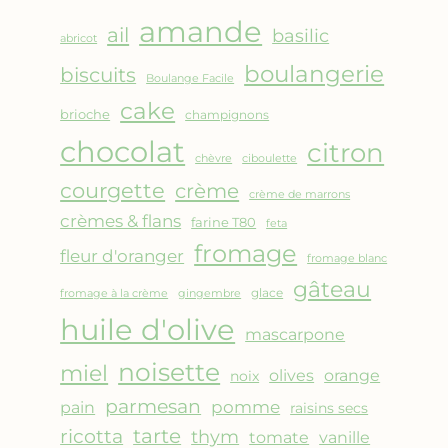
AMANDES
amande
&
ail
basilic
abricot
FRUITS
boulangerie
biscuits
ROUGES
Boulange Facile
cake
brioche
champignons
chocolat
citron
chèvre
ciboulette
courgette
crème
crème de marrons
crèmes & flans
farine T80
feta
fromage
fleur d'oranger
fromage blanc
gâteau
glace
fromage à la crème
gingembre
huile d'olive
mascarpone
noisette
miel
olives
orange
noix
parmesan
pomme
pain
raisins secs
ricotta
tarte
thym
vanille
tomate