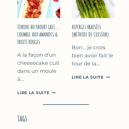
YAOURT
GREC
TERRINE AU YAOURT GREC,
ASPERGES BRAISÉES
CRUMBLE AUX AMANDES &
(MÉTHODE DE CUISSON)
FRUITS ROUGES
Bon… je crois
A la façon d’un
bien avoir fait le
cheesecake cuit
tour de la…
dans un moule
ASPERGES
LIRE LA SUITE
à…
BRAISÉES
(MÉTHODE
TERRINE
LIRE LA SUITE
DE
AU
CUISSON)
YAOURT
GREC,
tags
CRUMBLE
AUX