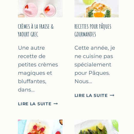
FÊTE
DES
MÈRES
ET
CRÈMES À LA FRAISE &
RECETTES POUR PÂQUES
DES
YAOURT GREC
GOURMANDES
PÈRES
Une autre
Cette année, je
recette de
ne cuisine pas
petites crèmes
spécialement
magiques et
pour Pâques.
bluffantes,
Nous…
dans…
RECETTES
LIRE LA SUITE
POUR
CRÈMES
LIRE LA SUITE
PÂQUES
À
GOURMAN
LA
FRAISE
&