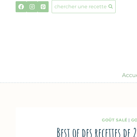
Aller
chercher une recette
au
contenu
Accue
GOÛT SALÉ
|
GO
Best of des recettes de