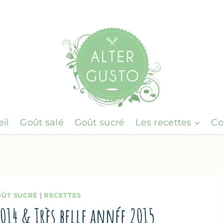
il
Goût salé
Goût sucré
Les recettes
Co
ÛT SUCRÉ
|
RECETTES
 2014 & Très belle année 2015