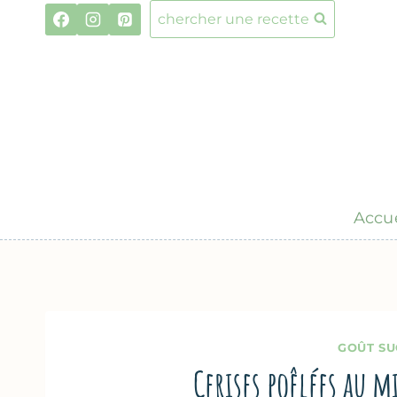
Aller
chercher une recette
au
contenu
Accue
GOÛT SU
Cerises poêlées au m