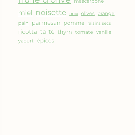
mascarpone
noisette
miel
olives
orange
noix
parmesan
pomme
pain
raisins secs
ricotta
tarte
thym
vanille
tomate
épices
yaourt