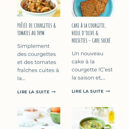
COURGETTE…
(SANS
SORBETIÈR
POÊLÉE DE COURGETTES &
CAKE À LA COURGETTE,
TOMATES AU THYM
HUILE D’OLIVE &
NOISETTES – CAKE SUCRÉ
Simplement
Un nouveau
des courgettes
cake à la
et des tomates
courgette !C’est
fraîches cuites à
la saison et,…
la…
CAKE
POÊLÉE
LIRE LA SUITE
LIRE LA SUITE
À
DE
LA
COURGETTES
COURGETT
&
HUILE
TOMATES
D’OLIVE
AU