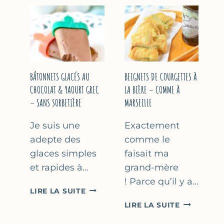
&
COURGETT
FLEUR
AU
D’ORANGER
CITRON
&
BASILIC
BÂTONNETS GLACÉS AU
BEIGNETS DE COURGETTES À
CHOCOLAT & YAOURT GREC
LA BIÈRE – COMME À
– SANS SORBETIÈRE
MARSEILLE
Je suis une
Exactement
adepte des
comme le
glaces simples
faisait ma
et rapides à…
grand-mère
! Parce qu’il y a…
BÂTONNETS
LIRE LA SUITE
GLACÉS
BEIGNETS
LIRE LA SUITE
AU
DE
CHOCOLAT