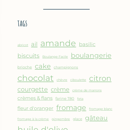
BROUSSE
–
COMME
CRÊPE
UN
ÉPAISSE
tags
GRATIN
À
LA
FARINE
amande
DE
ail
basilic
abricot
POIS
boulangerie
biscuits
CHICHE
Boulange Facile
–
cake
brioche
champignons
CUISSON
chocolat
AU
citron
chèvre
ciboulette
FOUR
courgette
crème
crème de marrons
crèmes & flans
farine T80
feta
fromage
fleur d'oranger
fromage blanc
gâteau
glace
fromage à la crème
gingembre
huile d'olive