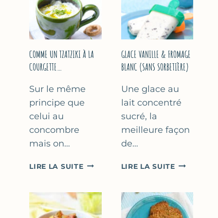
COMME UN TZATZIKI À LA
GLACE VANILLE & FROMAGE
COURGETTE…
BLANC (SANS SORBETIÈRE)
Sur le même
Une glace au
principe que
lait concentré
celui au
sucré, la
concombre
meilleure façon
mais on…
de…
COMME
GLACE
LIRE LA SUITE
LIRE LA SUITE
UN
VANILLE
TZATZIKI
&
À
FROMAGE
LA
BLANC