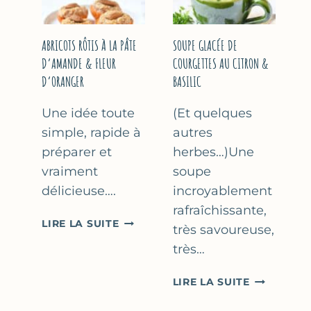
&
THYM
NOISETTES
–
ABRICOTS RÔTIS À LA PÂTE
SOUPE GLACÉE DE
CAKE
D’AMANDE & FLEUR
COURGETTES AU CITRON &
SUCRÉ
D’ORANGER
BASILIC
Une idée toute
(Et quelques
simple, rapide à
autres
préparer et
herbes…)Une
vraiment
soupe
délicieuse….
incroyablement
rafraîchissante,
ABRICOTS
LIRE LA SUITE
très savoureuse,
RÔTIS
très…
À
LA
SOUPE
LIRE LA SUITE
PÂTE
GLACÉE
D’AMANDE
DE