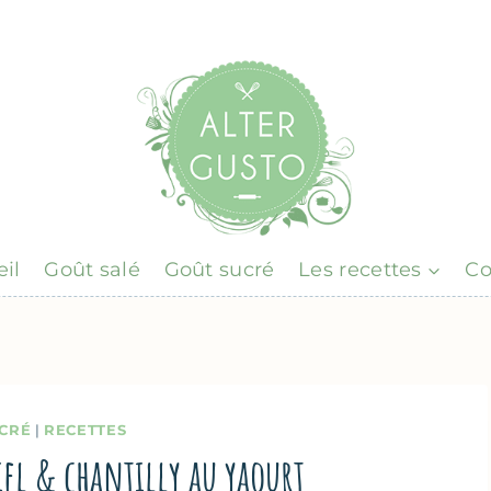
il
Goût salé
Goût sucré
Les recettes
Co
CRÉ
|
RECETTES
iel & chantilly au yaourt