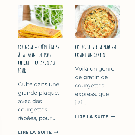
COURGETT
&
À
YAOURT
LA
GREC
BIÈRE
–
–
SANS
COMME
SORBETIÈRE
À
FARINATA – CRÊPE ÉPAISSE
COURGETTES À LA BROUSSE
MARSEILLE
À LA FARINE DE POIS
COMME UN GRATIN
CHICHE – CUISSON AU
Voilà un genre
FOUR
de gratin de
Cuite dans une
courgettes
grande plaque,
express, que
avec des
j’ai…
courgettes
COURGETT
LIRE LA SUITE
râpées, pour…
À
LA
FARINATA
LIRE LA SUITE