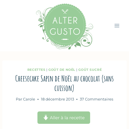
Aller
au
contenu
RECETTES
|
GOÛT DE NOËL
|
GOÛT SUCRÉ
Cheesecake Sapin de Noël au chocolat (sans
cuisson)
Par
Carole
18 décembre 2013
37 Commentaires
Aller à la recette