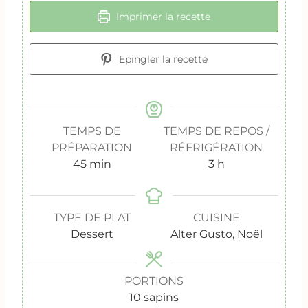
Imprimer la recette
Epingler la recette
TEMPS DE
TEMPS DE REPOS /
PRÉPARATION
RÉFRIGÉRATION
m
h
45
min
3
h
i
e
n
u
u
r
TYPE DE PLAT
CUISINE
t
e
Dessert
Alter Gusto, Noël
e
s
s
PORTIONS
10
sapins