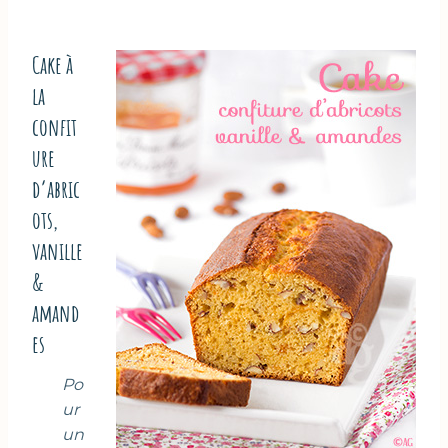
Cake à
la
confit
ure
d’abric
ots,
vanille
&
amand
es
Po
ur
un