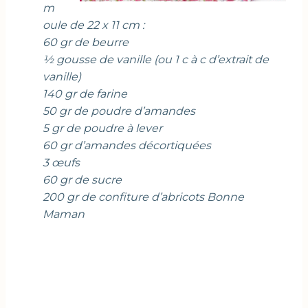
m
oule de 22 x 11 cm :
60 gr de beurre
½ gousse de vanille (ou 1 c à c d’extrait de
vanille)
140 gr de farine
50 gr de poudre d’amandes
5 gr de poudre à lever
60 gr d’amandes décortiquées
3 œufs
60 gr de sucre
200 gr de confiture d’abricots Bonne
Maman