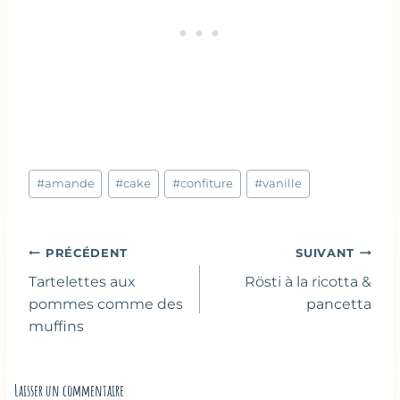
Étiquettes
#
amande
#
cake
#
confiture
#
vanille
de
la
publication :
Navigation
PRÉCÉDENT
SUIVANT
de
Tartelettes aux
Rösti à la ricotta &
l’article
pommes comme des
pancetta
muffins
Laisser un commentaire