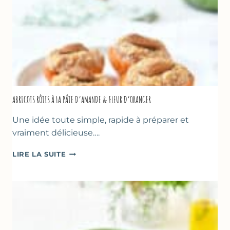
SUCRÉ
ABRICOTS RÔTIS À LA PÂTE D’AMANDE & FLEUR D’ORANGER
Une idée toute simple, rapide à préparer et
vraiment délicieuse….
ABRICOTS
LIRE LA SUITE
RÔTIS
À
LA
PÂTE
D’AMANDE
&
FLEUR