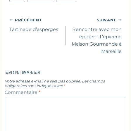
de
la
publication :
Navigation
PRÉCÉDENT
SUIVANT
de
Tartinade d’asperges
Rencontre avec mon
l’article
épicier – L’épicerie
Maison Gourmande à
Marseille
Laisser un commentaire
Votre adresse e-mail ne sera pas publiée.
Les champs
obligatoires sont indiqués avec
*
Commentaire
*