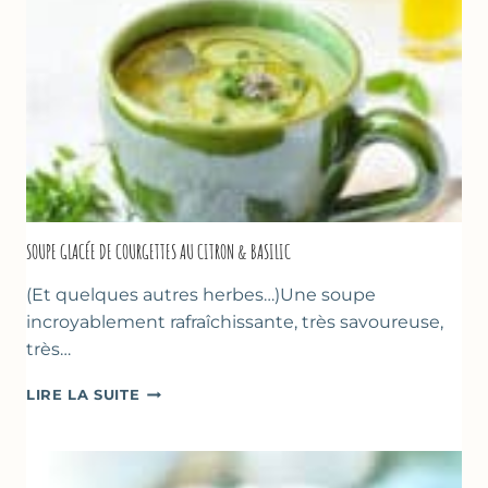
D’ORANGER
SOUPE GLACÉE DE COURGETTES AU CITRON & BASILIC
(Et quelques autres herbes…)Une soupe
incroyablement rafraîchissante, très savoureuse,
très…
SOUPE
LIRE LA SUITE
GLACÉE
DE
COURGETTES
AU