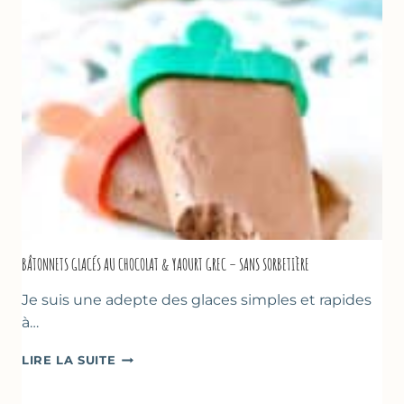
CITRON
&
BASILIC
BÂTONNETS GLACÉS AU CHOCOLAT & YAOURT GREC – SANS SORBETIÈRE
Je suis une adepte des glaces simples et rapides
à…
BÂTONNETS
LIRE LA SUITE
GLACÉS
AU