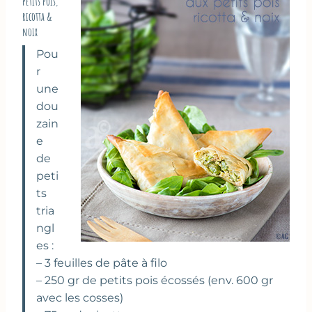
petits pois,
ricotta &
noix
Pou
r
une
dou
zain
e
de
peti
ts
tria
ngl
es :
– 3 feuilles de pâte à filo
– 250 gr de petits pois écossés (env. 600 gr
avec les cosses)