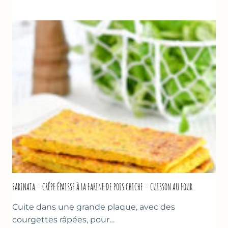
DE
COURGETTES
À
LA
BIÈRE
–
COMME
À
MARSEILLE
FARINATA – CRÊPE ÉPAISSE À LA FARINE DE POIS CHICHE – CUISSON AU FOUR
Cuite dans une grande plaque, avec des
courgettes râpées, pour…