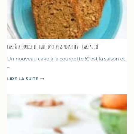
CAKE À LA COURGETTE, HUILE D’OLIVE & NOISETTES – CAKE SUCRÉ
Un nouveau cake à la courgette !C’est la saison et,
…
CAKE
LIRE LA SUITE
À
LA
COURGETTE,
HUILE
D’OLIVE
&
NOISETTES
–
CAKE