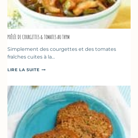
POÊLÉE DE COURGETTES & TOMATES AU THYM
Simplement des courgettes et des tomates
fraîches cuites à la…
POÊLÉE
LIRE LA SUITE
DE
COURGETTES
&
TOMATES
AU
THYM