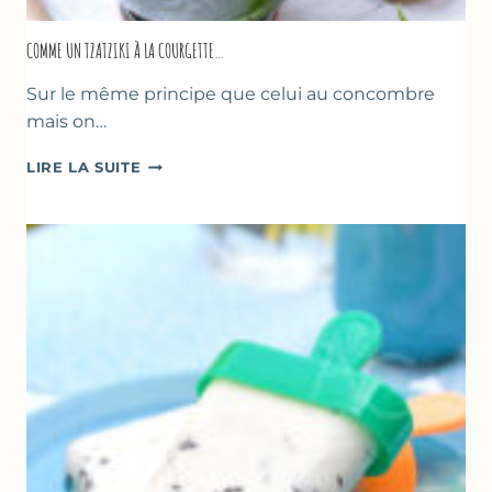
COMME UN TZATZIKI À LA COURGETTE…
Sur le même principe que celui au concombre
mais on…
COMME
LIRE LA SUITE
UN
TZATZIKI
À
LA
COURGETTE…