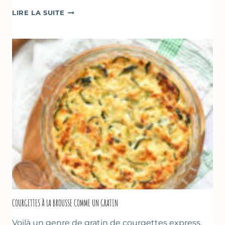
FARINATA
LIRE LA SUITE
–
CRÊPE
ÉPAISSE
À
LA
FARINE
DE
POIS
CHICHE
–
CUISSON
AU
FOUR
COURGETTES À LA BROUSSE COMME UN GRATIN
Voilà un genre de gratin de courgettes express,