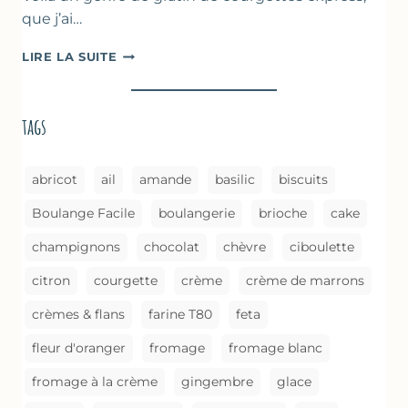
que j’ai…
COURGETTES
LIRE LA SUITE
À
LA
BROUSSE
tags
COMME
UN
GRATIN
abricot
ail
amande
basilic
biscuits
Boulange Facile
boulangerie
brioche
cake
champignons
chocolat
chèvre
ciboulette
citron
courgette
crème
crème de marrons
crèmes & flans
farine T80
feta
fleur d'oranger
fromage
fromage blanc
fromage à la crème
gingembre
glace