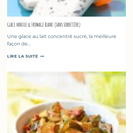
GLACE VANILLE & FROMAGE BLANC (SANS SORBETIÈRE)
Une glace au lait concentré sucré, la meilleure
façon de…
GLACE
LIRE LA SUITE
VANILLE
&
FROMAGE
BLANC
(SANS
SORBETIÈRE)