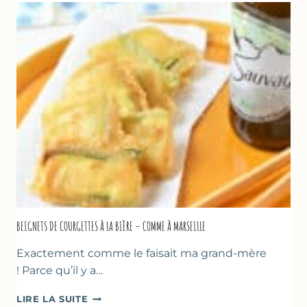
CHOCOLAT
&
YAOURT
GREC
–
SANS
SORBETIÈRE
BEIGNETS DE COURGETTES À LA BIÈRE – COMME À MARSEILLE
Exactement comme le faisait ma grand-mère
! Parce qu’il y a…
BEIGNETS
LIRE LA SUITE