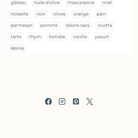
gâteau
huile d'olive
mascarpone
miel
noisette
noix
olives
orange
pain
parmesan
pomme
raisins secs
ricotta
tarte
thym
tomate
vanille
yaourt
épices