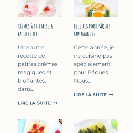
FÊTE
DES
MÈRES
ET
CRÈMES À LA FRAISE &
RECETTES POUR PÂQUES
DES
YAOURT GREC
GOURMANDES
PÈRES
Une autre
Cette année, je
recette de
ne cuisine pas
petites crèmes
spécialement
magiques et
pour Pâques.
bluffantes,
Nous…
dans…
RECETTES
LIRE LA SUITE
POUR
CRÈMES
LIRE LA SUITE
PÂQUES
À
GOURMAN
LA
FRAISE
&