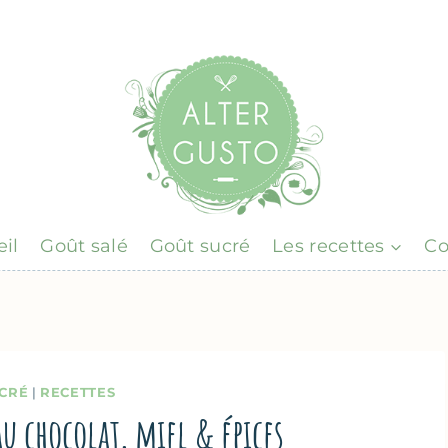
il
Goût salé
Goût sucré
Les recettes
Co
CRÉ
|
RECETTES
au chocolat, miel & épices