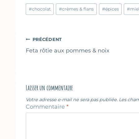
Étiquettes
#
chocolat
#
crèmes & flans
#
épices
#
mie
de
la
publication :
Navigation
PRÉCÉDENT
de
Feta rôtie aux pommes & noix
l’article
Laisser un commentaire
Votre adresse e-mail ne sera pas publiée.
Les cham
Commentaire
*