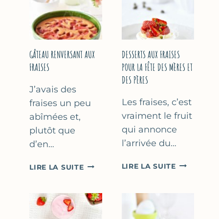
GÂTEAU RENVERSANT AUX
DESSERTS AUX FRAISES
FRAISES
POUR LA FÊTE DES MÈRES ET
DES PÈRES
J’avais des
Les fraises, c’est
fraises un peu
vraiment le fruit
abîmées et,
qui annonce
plutôt que
l’arrivée du…
d’en…
DESSERTS
GÂTEAU
LIRE LA SUITE
LIRE LA SUITE
AUX
RENVERSANT
FRAISES
AUX
POUR
FRAISES
LA