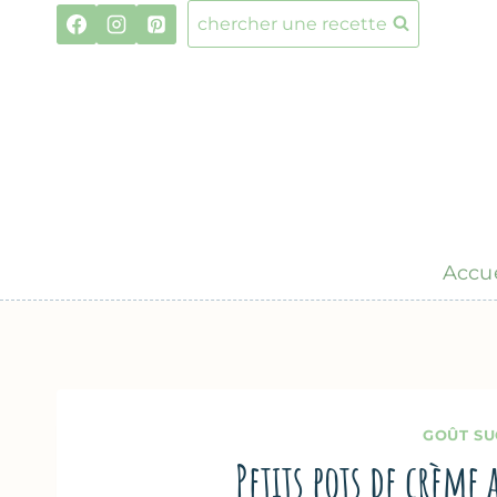
Aller
chercher une recette
au
contenu
Accue
GOÛT SU
Petits pots de crème 