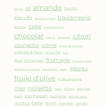
AMANDES
amande
&
ail
basilic
abricot
FRUITS
boulangerie
biscuits
ROUGES
Boulange Facile
cake
brioche
champignons
chocolat
citron
chèvre
ciboulette
courgette
crème
crème de marrons
crèmes & flans
farine T80
feta
fromage
fleur d'oranger
fromage blanc
gâteau
glace
fromage à la crème
gingembre
huile d'olive
mascarpone
noisette
miel
olives
orange
noix
parmesan
pomme
pain
raisins secs
ricotta
tarte
thym
vanille
tomate