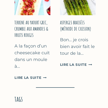
YAOURT
GREC
TERRINE AU YAOURT GREC,
ASPERGES BRAISÉES
CRUMBLE AUX AMANDES &
(MÉTHODE DE CUISSON)
FRUITS ROUGES
Bon… je crois
A la façon d’un
bien avoir fait le
cheesecake cuit
tour de la…
dans un moule
ASPERGES
LIRE LA SUITE
à…
BRAISÉES
(MÉTHODE
TERRINE
LIRE LA SUITE
DE
AU
CUISSON)
YAOURT
GREC,
tags
CRUMBLE
AUX