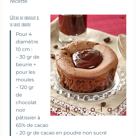
recette.
Gâteau au chocolat &
sa sauce chaude
Pour 4
diamètre
10 cm :
– 30 gr de
beurre +
pour les
moules
– 120 gr
de
chocolat
noir
pâtissier à
65% de cacao
– 20 gr de cacao en poudre non sucré