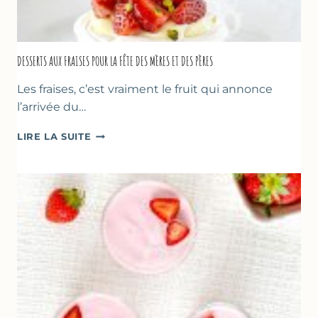
DESSERTS AUX FRAISES POUR LA FÊTE DES MÈRES ET DES PÈRES
Les fraises, c’est vraiment le fruit qui annonce
l’arrivée du…
DESSERTS
LIRE LA SUITE
AUX
FRAISES
POUR
LA
FÊTE
DES
MÈRES
ET
DES
PÈRES