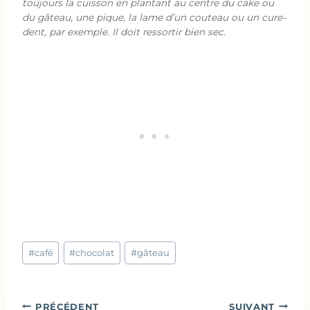
toujours la cuisson en plantant au centre du cake ou
du gâteau, une pique, la lame d’un couteau ou un cure-
dent, par exemple. Il doit ressortir bien sec.
Étiquettes
#
café
#
chocolat
#
gâteau
de
la
publication :
Navigation
PRÉCÉDENT
SUIVANT