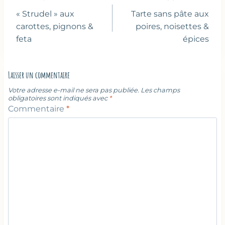
de
« Strudel » aux
Tarte sans pâte aux
l’article
carottes, pignons &
poires, noisettes &
feta
épices
Laisser un commentaire
Votre adresse e-mail ne sera pas publiée.
Les champs
obligatoires sont indiqués avec
*
Commentaire
*