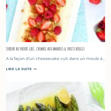
TERRINE AU YAOURT GREC, CRUMBLE AUX AMANDES & FRUITS ROUGES
A la façon d’un cheesecake cuit dans un moule à…
TERRINE
LIRE LA SUITE
AU
YAOURT
GREC,
CRUMBLE
AUX
AMANDES
&
FRUITS