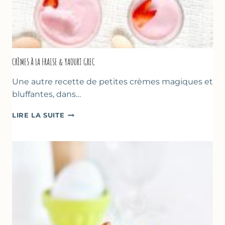
CRÈMES À LA FRAISE & YAOURT GREC
Une autre recette de petites crèmes magiques et
bluffantes, dans…
CRÈMES
LIRE LA SUITE
À
LA
FRAISE
&
YAOURT
GREC