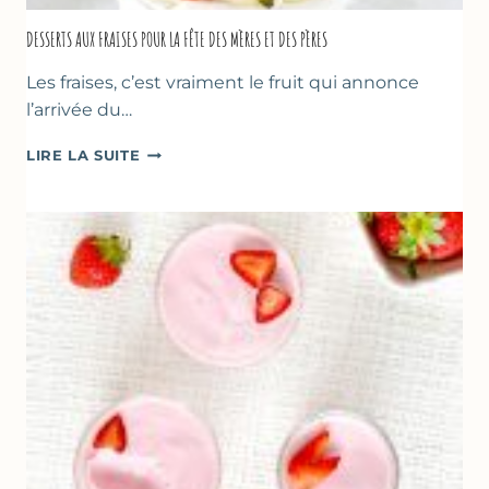
DESSERTS AUX FRAISES POUR LA FÊTE DES MÈRES ET DES PÈRES
Les fraises, c’est vraiment le fruit qui annonce
l’arrivée du…
DESSERTS
LIRE LA SUITE
AUX
FRAISES
POUR
LA
FÊTE
DES
MÈRES
ET
DES
PÈRES