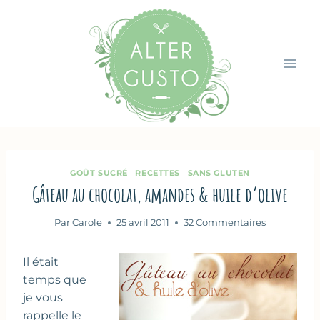
Aller
au
contenu
GOÛT SUCRÉ
|
RECETTES
|
SANS GLUTEN
Gâteau au chocolat, amandes & huile d’olive
Par
Carole
25 avril 2011
32 Commentaires
Il était
temps que
je vous
rappelle le