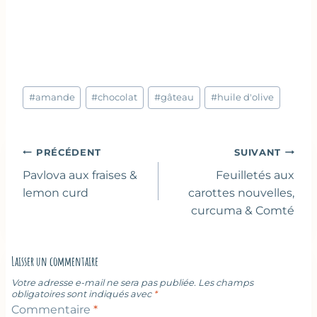
Étiquettes
#
amande
#
chocolat
#
gâteau
#
huile d'olive
de
la
publication :
Navigation
PRÉCÉDENT
SUIVANT
de
Pavlova aux fraises &
Feuilletés aux
l’article
lemon curd
carottes nouvelles,
curcuma & Comté
Laisser un commentaire
Votre adresse e-mail ne sera pas publiée.
Les champs
obligatoires sont indiqués avec
*
Commentaire
*