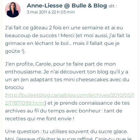
Anne-Liesse @ Bulle & Blog
dit :
3 mai 2011 à 22 h 03 min
J’ai fait ce gâteau 2 fois en une semaine et ai eu
beaucoup de succès ! Merci (et moi aussi, j’ai fait la
grimace en léchant le bol… mais il fallait que je
goûte !).
J’en profite, Carole, pour te faire part de mon
enthousiasme. Je n’ai découvert ton blog qu’il y a
un an (en adaptant tes mini cheesecakes avec du
brocciu
:
http://bulleetblog.canalblog.com/archives/2010/05/1
2/17871099.html
) et je prends connaissance de tes
archives au fil du temps avec bonheur : tant de
recettes qui me font envie !
Une question : tu utilises souvent du sucre glace.
Moi, j’essaye d’éviter le sucre raffiné. Crois-tu que je