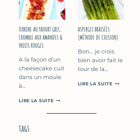
YAOURT
GREC
TERRINE AU YAOURT GREC,
ASPERGES BRAISÉES
CRUMBLE AUX AMANDES &
(MÉTHODE DE CUISSON)
FRUITS ROUGES
Bon… je crois
A la façon d’un
bien avoir fait le
cheesecake cuit
tour de la…
dans un moule
ASPERGES
LIRE LA SUITE
à…
BRAISÉES
(MÉTHODE
TERRINE
LIRE LA SUITE
DE
AU
CUISSON)
YAOURT
GREC,
tags
CRUMBLE
AUX