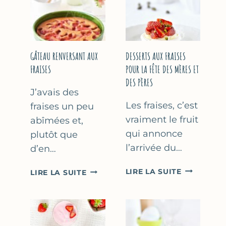
GÂTEAU RENVERSANT AUX
DESSERTS AUX FRAISES
FRAISES
POUR LA FÊTE DES MÈRES ET
DES PÈRES
J’avais des
Les fraises, c’est
fraises un peu
vraiment le fruit
abîmées et,
qui annonce
plutôt que
l’arrivée du…
d’en…
DESSERTS
GÂTEAU
LIRE LA SUITE
LIRE LA SUITE
AUX
RENVERSANT
FRAISES
AUX
POUR
FRAISES
LA