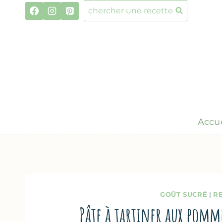
Aller
chercher une recette
au
contenu
Accue
GOÛT SUCRÉ
|
R
Pâte à tartiner aux pomm