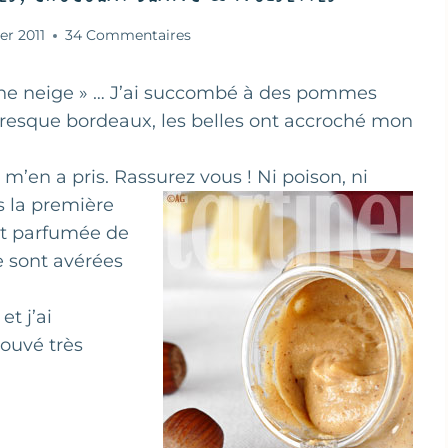
ier 2011
34 Commentaires
nche neige » … J’ai succombé à des pommes
presque bordeaux, les belles ont accroché mon
 m’en a pris. Rassurez vous ! Ni poison, ni
s la première
nt parfumée de
e sont avérées
et j’ai
rouvé très