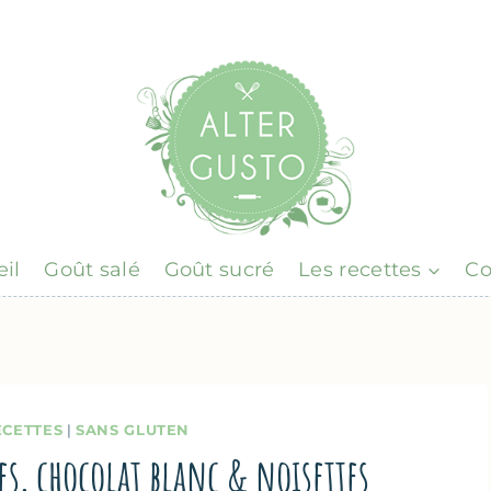
il
Goût salé
Goût sucré
Les recettes
Co
ECETTES
|
SANS GLUTEN
es, chocolat blanc & noisettes