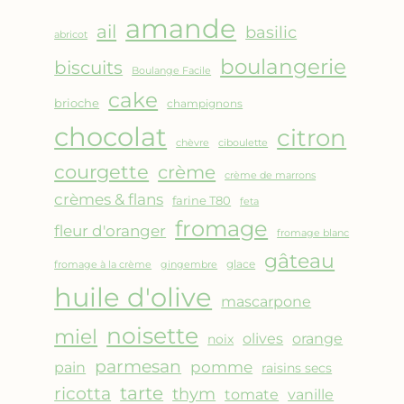
AMANDES
amande
&
ail
basilic
abricot
FRUITS
boulangerie
biscuits
ROUGES
Boulange Facile
cake
brioche
champignons
chocolat
citron
chèvre
ciboulette
courgette
crème
crème de marrons
crèmes & flans
farine T80
feta
fromage
fleur d'oranger
fromage blanc
gâteau
glace
fromage à la crème
gingembre
huile d'olive
mascarpone
noisette
miel
olives
orange
noix
parmesan
pomme
pain
raisins secs
ricotta
tarte
thym
vanille
tomate