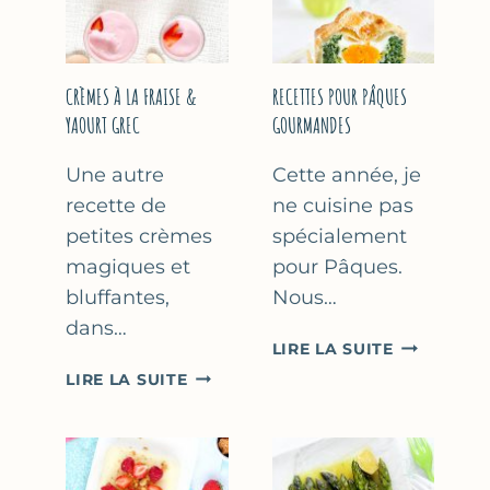
FÊTE
DES
MÈRES
ET
CRÈMES À LA FRAISE &
RECETTES POUR PÂQUES
DES
YAOURT GREC
GOURMANDES
PÈRES
Une autre
Cette année, je
recette de
ne cuisine pas
petites crèmes
spécialement
magiques et
pour Pâques.
bluffantes,
Nous…
dans…
RECETTES
LIRE LA SUITE
POUR
CRÈMES
LIRE LA SUITE
PÂQUES
À
GOURMAN
LA
FRAISE
&