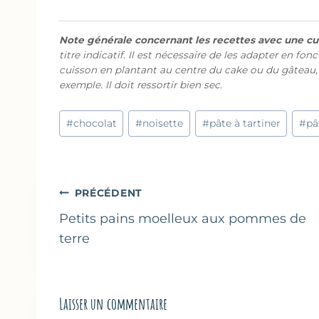
Note générale concernant les recettes avec une cui
titre indicatif. Il est nécessaire de les adapter en fon
cuisson en plantant au centre du cake ou du gâteau,
exemple. Il doit ressortir bien sec.
Étiquettes
#
chocolat
#
noisette
#
pâte à tartiner
#
pâ
de
la
publication :
Navigation
PRÉCÉDENT
de
Petits pains moelleux aux pommes de
terre
l’article
Laisser un commentaire