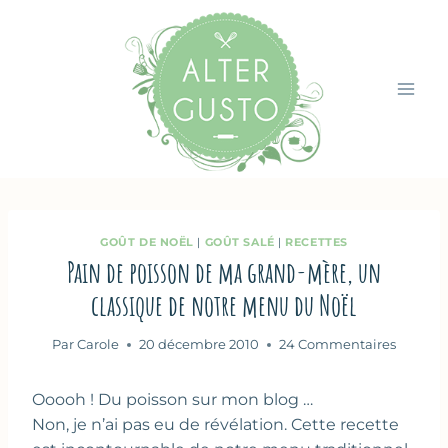
Aller
au
contenu
GOÛT DE NOËL
|
GOÛT SALÉ
|
RECETTES
Pain de poisson de ma grand-mère, un
classique de notre menu du Noël
Par
Carole
20 décembre 2010
24 Commentaires
Ooooh ! Du poisson sur mon blog …
Non, je n’ai pas eu de révélation. Cette recette