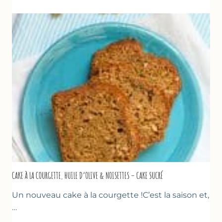
COURGETTES
&
TOMATES
AU
THYM
CAKE À LA COURGETTE, HUILE D’OLIVE & NOISETTES – CAKE SUCRÉ
Un nouveau cake à la courgette !C’est la saison et,
…