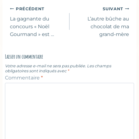
publication :
Navigation
PRÉCÉDENT
SUIVANT
de
La gagnante du
L’autre bûche au
l’article
concours « Noël
chocolat de ma
Gourmand » est …
grand-mère
Laisser un commentaire
Votre adresse e-mail ne sera pas publiée.
Les champs
obligatoires sont indiqués avec
*
Commentaire
*