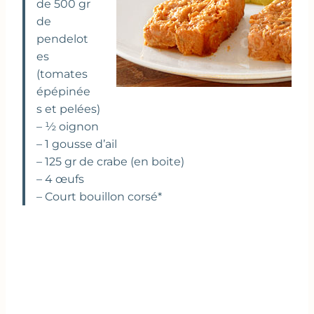
de 500 gr
de
pendelot
es
(tomates
épépinée
s et pelées)
– ½ oignon
– 1 gousse d’ail
– 125 gr de crabe (en boite)
– 4 œufs
– Court bouillon corsé*