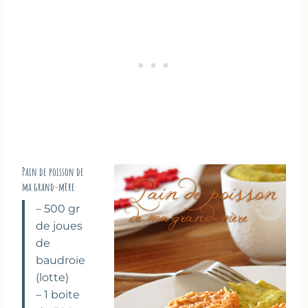
Pain de poisson de
ma grand-mère
– 500 gr
de joues
de
baudroie
(lotte)
– 1 boite