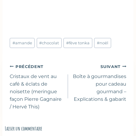
Étiquettes
#
amande
#
chocolat
#
fève tonka
#
noël
de
la
publication :
Navigation
PRÉCÉDENT
SUIVANT
de
Cristaux de vent au
Boîte à gourmandises
l’article
café & éclats de
pour cadeau
noisette (meringue
gourmand –
façon Pierre Gagnaire
Explications & gabarit
/ Hervé This)
Laisser un commentaire