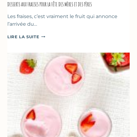
DESSERTS AUX FRAISES POUR LA FÊTE DES MÈRES ET DES PÈRES
Les fraises, c’est vraiment le fruit qui annonce
l’arrivée du…
DESSERTS
LIRE LA SUITE
AUX
FRAISES
POUR
LA
FÊTE
DES
MÈRES
ET
DES
PÈRES