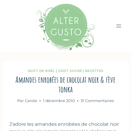
Aller
au
contenu
GOÛT DE NOËL
|
GOÛT SUCRÉ
|
RECETTES
Amandes enrobées de chocolat noir & fève
tonka
Par
Carole
1 décembre 2010
31 Commentaires
J’adore les amandes enrobées de chocolat noir