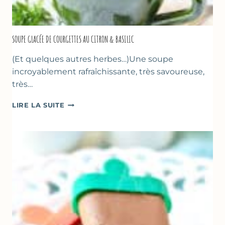
SOUPE GLACÉE DE COURGETTES AU CITRON & BASILIC
(Et quelques autres herbes…)Une soupe
incroyablement rafraîchissante, très savoureuse,
très…
SOUPE
LIRE LA SUITE
GLACÉE
DE
COURGETTES
AU
CITRON
&
BASILIC