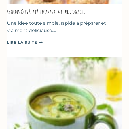
ABRICOTS RÔTIS À LA PÂTE D’AMANDE & FLEUR D’ORANGER
Une idée toute simple, rapide à préparer et
vraiment délicieuse….
ABRICOTS
LIRE LA SUITE
RÔTIS
À
LA
PÂTE
D’AMANDE
&
FLEUR
D’ORANGER