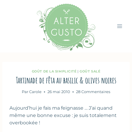
Aller
au
contenu
GOÛT DE LA SIMPLICITÉ
|
GOÛT SALÉ
Tartinade de fêta au basilic & olives noires
Par
Carole
26 mai 2010
28 Commentaires
Aujourd’hui je fais ma feignasse … J’ai quand
même une bonne excuse : je suis totalement
overbookée !