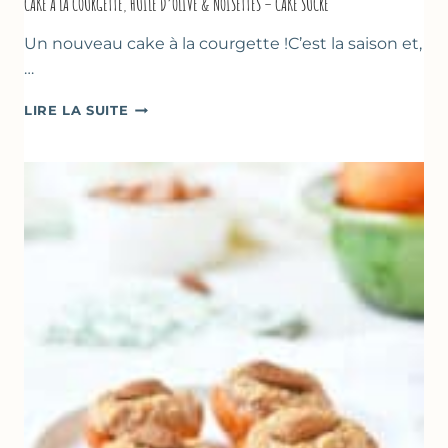
CAKE À LA COURGETTE, HUILE D’OLIVE & NOISETTES – CAKE SUCRÉ
Un nouveau cake à la courgette !C’est la saison et,
…
CAKE
LIRE LA SUITE
À
LA
COURGETTE,
HUILE
D’OLIVE
&
NOISETTES
–
CAKE
SUCRÉ