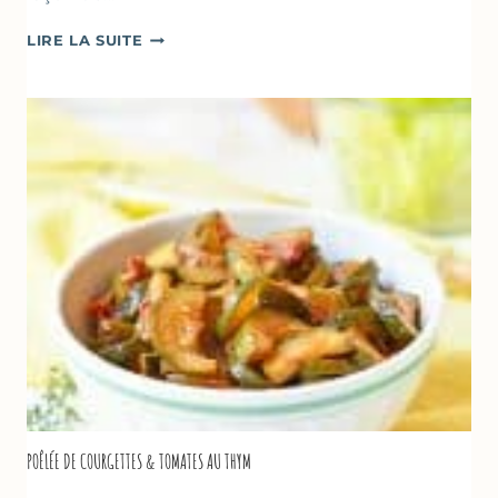
GLACE
LIRE LA SUITE
VANILLE
&
FROMAGE
BLANC
(SANS
SORBETIÈRE)
POÊLÉE DE COURGETTES & TOMATES AU THYM