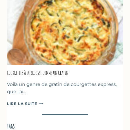
DE
POIS
CHICHE
–
CUISSON
AU
FOUR
COURGETTES À LA BROUSSE COMME UN GRATIN
Voilà un genre de gratin de courgettes express,
que j’ai…
COURGETTES
LIRE LA SUITE
À
LA
BROUSSE
tags
COMME