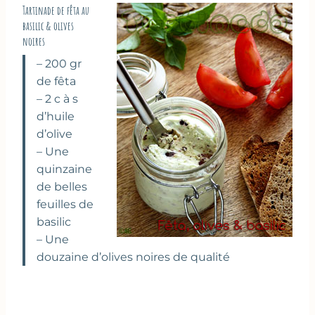
Tartinade de fêta au
basilic & olives
noires
– 200 gr
de fêta
– 2 c à s
d’huile
d’olive
– Une
quinzaine
de belles
feuilles de
basilic
– Une
douzaine d’olives noires de qualité