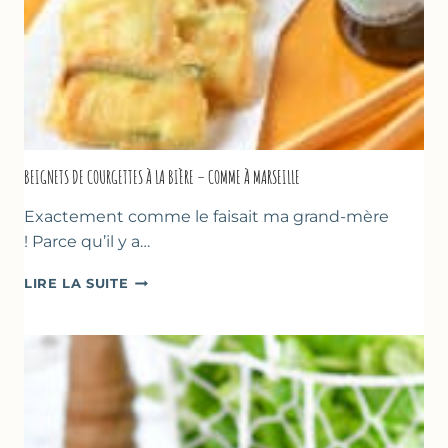
BEIGNETS DE COURGETTES À LA BIÈRE – COMME À MARSEILLE
Exactement comme le faisait ma grand-mère
! Parce qu’il y a…
BEIGNETS
LIRE LA SUITE
DE
COURGETTES
À
LA
BIÈRE
–
COMME
À