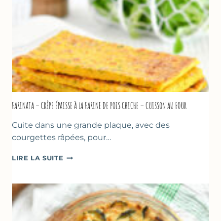
MARSEILLE
FARINATA – CRÊPE ÉPAISSE À LA FARINE DE POIS CHICHE – CUISSON AU FOUR
Cuite dans une grande plaque, avec des
courgettes râpées, pour…
FARINATA
LIRE LA SUITE
–
CRÊPE
ÉPAISSE
À
LA
FARINE