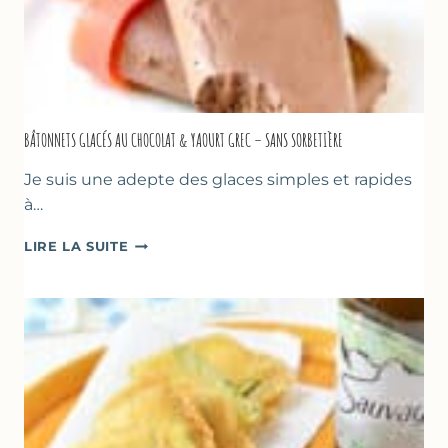
BÂTONNETS GLACÉS AU CHOCOLAT & YAOURT GREC – SANS SORBETIÈRE
Je suis une adepte des glaces simples et rapides
à…
BÂTONNETS
LIRE LA SUITE
GLACÉS
AU
CHOCOLAT
&
YAOURT
GREC
–
SANS
SORBETIÈRE