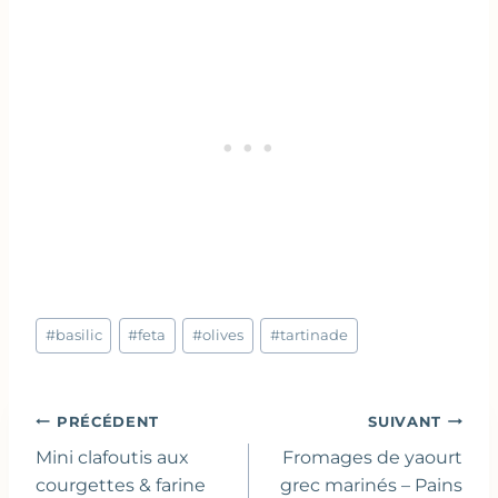
Étiquettes
#
basilic
#
feta
#
olives
#
tartinade
de
la
publication :
Navigation
PRÉCÉDENT
SUIVANT
de
Mini clafoutis aux
Fromages de yaourt
l’article
courgettes & farine
grec marinés – Pains