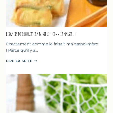
BEIGNETS DE COURGETTES À LA BIÈRE – COMME À MARSEILLE
Exactement comme le faisait ma grand-mère
! Parce qu’il y a…
BEIGNETS
LIRE LA SUITE
DE
COURGETTES
À
LA
BIÈRE
–
COMME
À
MARSEILLE