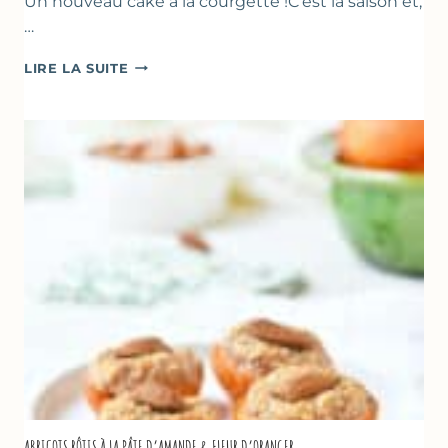
Un nouveau cake à la courgette !C’est la saison et,
…
CAKE
LIRE LA SUITE
À
LA
COURGETTE,
HUILE
D’OLIVE
&
NOISETTES
–
CAKE
SUCRÉ
ABRICOTS RÔTIS À LA PÂTE D’AMANDE & FLEUR D’ORANGER