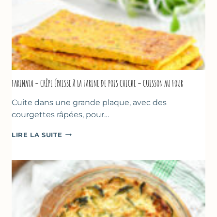
FARINATA – CRÊPE ÉPAISSE À LA FARINE DE POIS CHICHE – CUISSON AU FOUR
Cuite dans une grande plaque, avec des
courgettes râpées, pour…
FARINATA
LIRE LA SUITE
–
CRÊPE
ÉPAISSE
À
LA
FARINE
DE
POIS