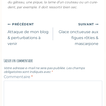
du gâteau, une pique, la lame d’un couteau ou un cure-
dent, par exemple. Il doit ressortir bien sec.
Navigation
PRÉCÉDENT
SUIVANT
de
Attaque de mon blog
Glace onctueuse aux
l’article
& perturbations à
figues rôties &
venir
mascarpone
Laisser un commentaire
Votre adresse e-mail ne sera pas publiée.
Les champs
obligatoires sont indiqués avec
*
Commentaire
*