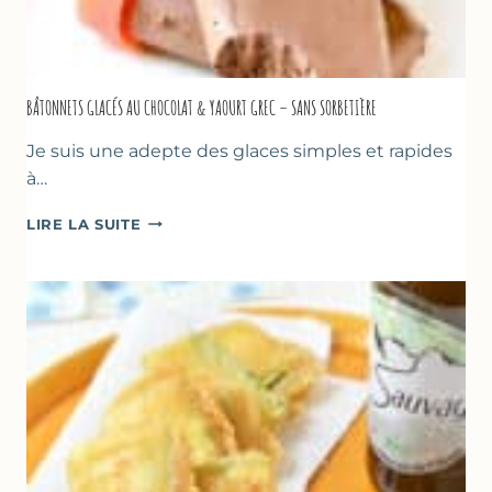
BÂTONNETS GLACÉS AU CHOCOLAT & YAOURT GREC – SANS SORBETIÈRE
Je suis une adepte des glaces simples et rapides
à…
BÂTONNETS
LIRE LA SUITE
GLACÉS
AU
CHOCOLAT
&
YAOURT
GREC
–
SANS
SORBETIÈRE