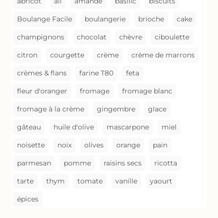
abricot
ail
amande
basilic
biscuits
Boulange Facile
boulangerie
brioche
cake
champignons
chocolat
chèvre
ciboulette
citron
courgette
crème
crème de marrons
crèmes & flans
farine T80
feta
fleur d'oranger
fromage
fromage blanc
fromage à la crème
gingembre
glace
gâteau
huile d'olive
mascarpone
miel
noisette
noix
olives
orange
pain
parmesan
pomme
raisins secs
ricotta
tarte
thym
tomate
vanille
yaourt
épices