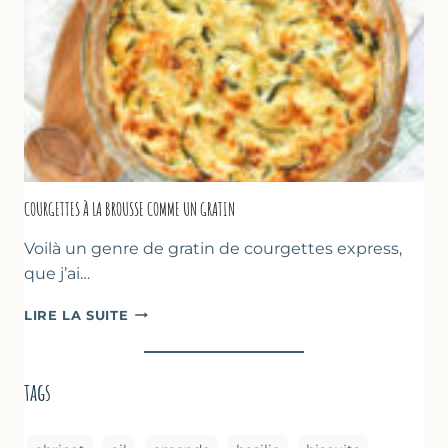
CHICHE
–
CUISSON
AU
FOUR
COURGETTES À LA BROUSSE COMME UN GRATIN
Voilà un genre de gratin de courgettes express,
que j’ai…
COURGETTES
LIRE LA SUITE
À
LA
BROUSSE
tags
COMME
UN
GRATIN