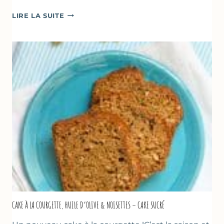
POÊLÉE
LIRE LA SUITE
DE
COURGETTES
&
TOMATES
AU
THYM
CAKE À LA COURGETTE, HUILE D’OLIVE & NOISETTES – CAKE SUCRÉ