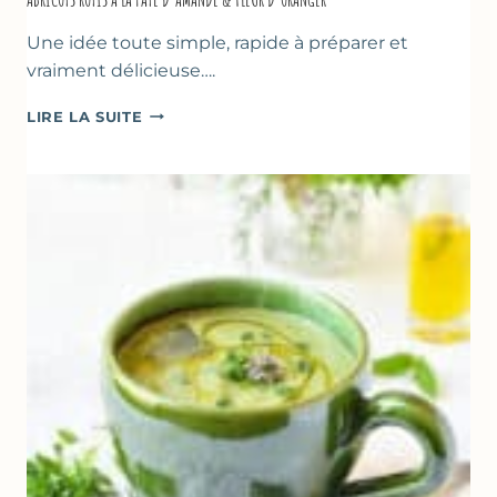
Une idée toute simple, rapide à préparer et
vraiment délicieuse….
ABRICOTS
LIRE LA SUITE
RÔTIS
À
LA
PÂTE
D’AMANDE
&
FLEUR
D’ORANGER