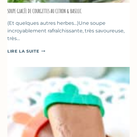
SOUPE GLACÉE DE COURGETTES AU CITRON & BASILIC
(Et quelques autres herbes…)Une soupe
incroyablement rafraîchissante, très savoureuse,
très…
SOUPE
LIRE LA SUITE
GLACÉE
DE
COURGETTES
AU
CITRON
&
BASILIC