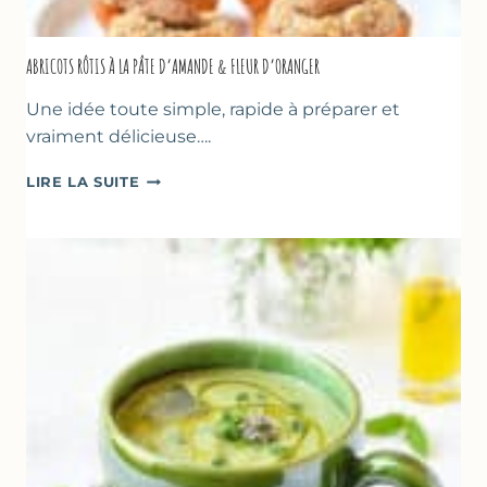
ABRICOTS RÔTIS À LA PÂTE D’AMANDE & FLEUR D’ORANGER
Une idée toute simple, rapide à préparer et
vraiment délicieuse….
ABRICOTS
LIRE LA SUITE
RÔTIS
À
LA
PÂTE
D’AMANDE
&
FLEUR
D’ORANGER