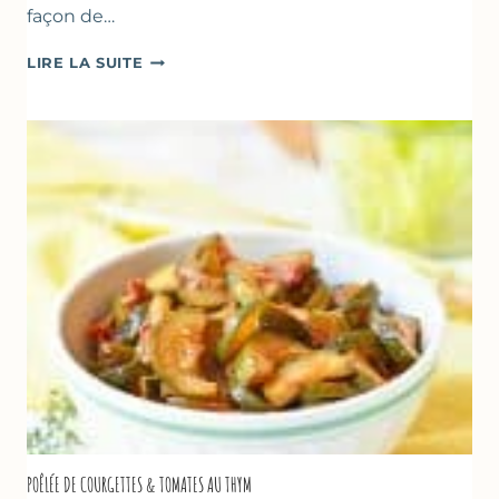
façon de…
GLACE
LIRE LA SUITE
VANILLE
&
FROMAGE
BLANC
(SANS
SORBETIÈRE)
POÊLÉE DE COURGETTES & TOMATES AU THYM