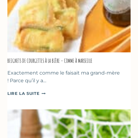
BEIGNETS DE COURGETTES À LA BIÈRE – COMME À MARSEILLE
Exactement comme le faisait ma grand-mère
! Parce qu’il y a…
BEIGNETS
LIRE LA SUITE
DE
COURGETTES
À
LA
BIÈRE
–
COMME