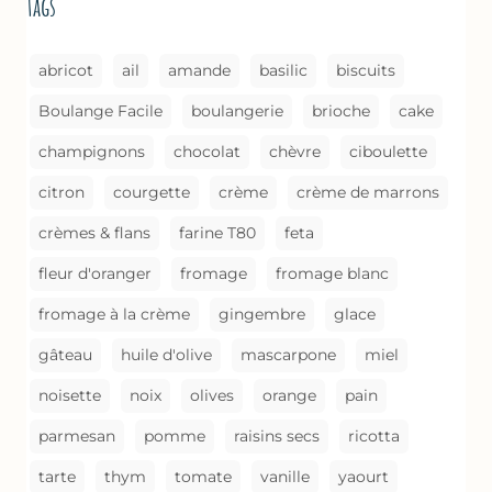
tags
COMME
UN
GRATIN
abricot
ail
amande
basilic
biscuits
Boulange Facile
boulangerie
brioche
cake
champignons
chocolat
chèvre
ciboulette
citron
courgette
crème
crème de marrons
crèmes & flans
farine T80
feta
fleur d'oranger
fromage
fromage blanc
fromage à la crème
gingembre
glace
gâteau
huile d'olive
mascarpone
miel
noisette
noix
olives
orange
pain
parmesan
pomme
raisins secs
ricotta
tarte
thym
tomate
vanille
yaourt