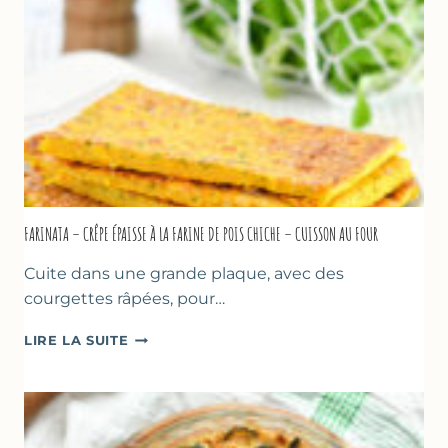
À
MARSEILLE
FARINATA – CRÊPE ÉPAISSE À LA FARINE DE POIS CHICHE – CUISSON AU FOUR
Cuite dans une grande plaque, avec des
courgettes râpées, pour…
FARINATA
LIRE LA SUITE
–
CRÊPE
ÉPAISSE
À
LA