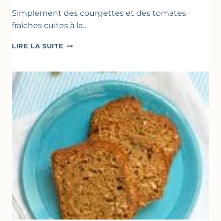
Simplement des courgettes et des tomates
fraîches cuites à la…
POÊLÉE
LIRE LA SUITE
DE
COURGETTES
&
TOMATES
AU
THYM