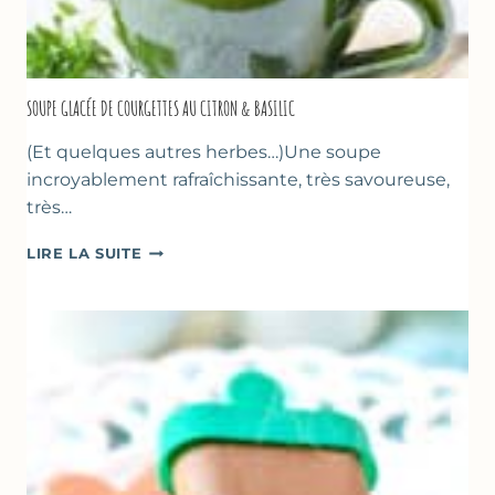
SOUPE GLACÉE DE COURGETTES AU CITRON & BASILIC
(Et quelques autres herbes…)Une soupe
incroyablement rafraîchissante, très savoureuse,
très…
SOUPE
LIRE LA SUITE
GLACÉE
DE
COURGETTES
AU
CITRON
&
BASILIC