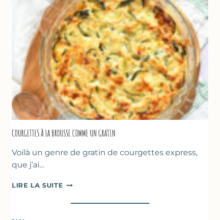
FARINE
DE
POIS
CHICHE
–
CUISSON
AU
FOUR
COURGETTES À LA BROUSSE COMME UN GRATIN
Voilà un genre de gratin de courgettes express,
que j’ai…
COURGETTES
LIRE LA SUITE
À
LA
BROUSSE