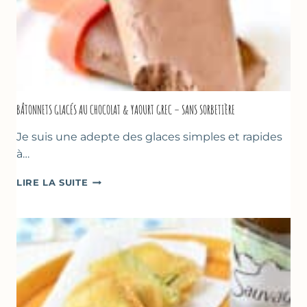
BÂTONNETS GLACÉS AU CHOCOLAT & YAOURT GREC – SANS SORBETIÈRE
Je suis une adepte des glaces simples et rapides
à…
BÂTONNETS
LIRE LA SUITE
GLACÉS
AU
CHOCOLAT
&
YAOURT
GREC
–
SANS
SORBETIÈRE