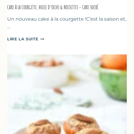
CAKE À LA COURGETTE, HUILE D’OLIVE & NOISETTES – CAKE SUCRÉ
Un nouveau cake à la courgette !C’est la saison et,
…
CAKE
LIRE LA SUITE
À
LA
COURGETTE,
HUILE
D’OLIVE
&
NOISETTES
–
CAKE
SUCRÉ