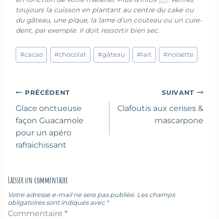
toujours la cuisson en plantant au centre du cake ou
du gâteau, une pique, la lame d’un couteau ou un cure-
dent, par exemple. Il doit ressortir bien sec.
Étiquettes
#
cacao
#
chocolat
#
gâteau
#
lait
#
noisette
de
la
publication :
Navigation
PRÉCÉDENT
SUIVANT
de
Glace onctueuse
Clafoutis aux cerises &
l’article
façon Guacamole
mascarpone
pour un apéro
rafraichissant
Laisser un commentaire
Votre adresse e-mail ne sera pas publiée.
Les champs
obligatoires sont indiqués avec
*
Commentaire
*