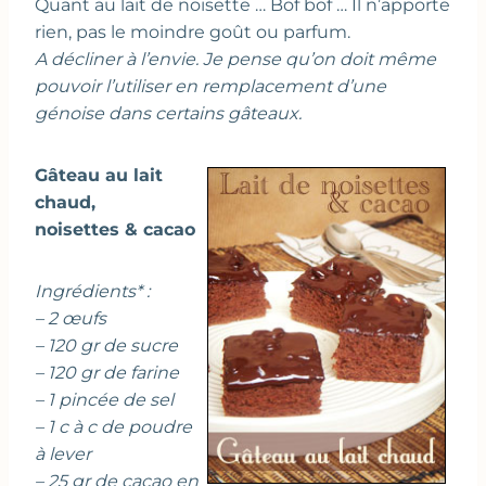
Quant au lait de noisette … Bof bof … Il n’apporte
rien, pas le moindre goût ou parfum.
A décliner à l’envie. Je pense qu’on doit même
pouvoir l’utiliser en remplacement d’une
génoise dans certains gâteaux.
Gâteau au lait
chaud,
noisettes & cacao
Ingrédients* :
– 2 œufs
– 120 gr de sucre
– 120 gr de farine
– 1 pincée de sel
– 1 c à c de poudre
à lever
– 25 gr de cacao en