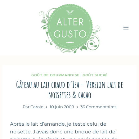
Aller
au
contenu
GOÛT DE GOURMANDISE
|
GOÛT SUCRÉ
Gâteau au lait chaud d’Isa – Version lait de
noisettes & cacao
Par
Carole
10 juin 2009
36 Commentaires
Après le lait d’amande, je teste celui de
noisette. J’avais donc une brique de lait de