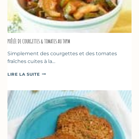
POÊLÉE DE COURGETTES & TOMATES AU THYM
Simplement des courgettes et des tomates
fraîches cuites à la…
POÊLÉE
LIRE LA SUITE
DE
COURGETTES
&
TOMATES
AU
THYM