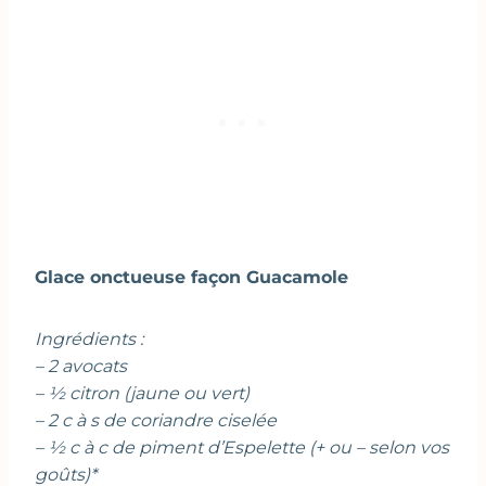
Glace onctueuse façon Guacamole
Ingrédients :
– 2 avocats
– ½ citron (jaune ou vert)
– 2 c à s de coriandre ciselée
– ½ c à c de piment d’Espelette (+ ou – selon vos
goûts)*