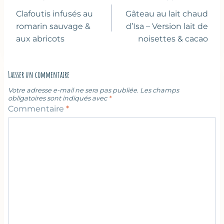
de
Clafoutis infusés au
Gâteau au lait chaud
l’article
romarin sauvage &
d’Isa – Version lait de
aux abricots
noisettes & cacao
Laisser un commentaire
Votre adresse e-mail ne sera pas publiée.
Les champs
obligatoires sont indiqués avec
*
Commentaire
*