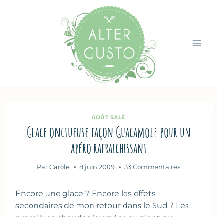
Aller
au
contenu
GOÛT SALÉ
Glace onctueuse façon Guacamole pour un
apéro rafraichissant
Par
Carole
8 juin 2009
33 Commentaires
Encore une glace ? Encore les effets
secondaires de mon retour dans le Sud ? Les