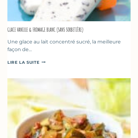
GLACE VANILLE & FROMAGE BLANC (SANS SORBETIÈRE)
Une glace au lait concentré sucré, la meilleure
façon de…
GLACE
LIRE LA SUITE
VANILLE
&
FROMAGE
BLANC
(SANS
SORBETIÈRE)