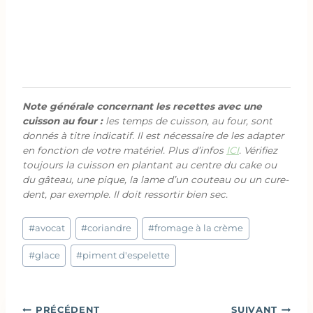
Note générale concernant les recettes avec une
cuisson au four :
les temps de cuisson, au four, sont
donnés à titre indicatif. Il est nécessaire de les adapter
en fonction de votre matériel. Plus d’infos
ICI
. Vérifiez
toujours la cuisson en plantant au centre du cake ou
du gâteau, une pique, la lame d’un couteau ou un cure-
dent, par exemple. Il doit ressortir bien sec.
Étiquettes
#
avocat
#
coriandre
#
fromage à la crème
de
la
#
glace
#
piment d'espelette
publication :
Navigation
PRÉCÉDENT
SUIVANT