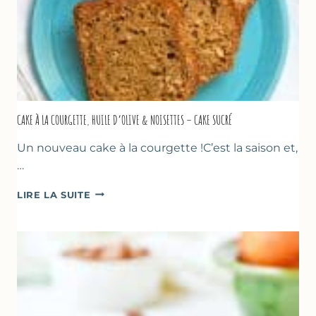
CAKE À LA COURGETTE, HUILE D’OLIVE & NOISETTES – CAKE SUCRÉ
Un nouveau cake à la courgette !C’est la saison et,
…
CAKE
LIRE LA SUITE
À
LA
COURGETTE,
HUILE
D’OLIVE
&
NOISETTES
–