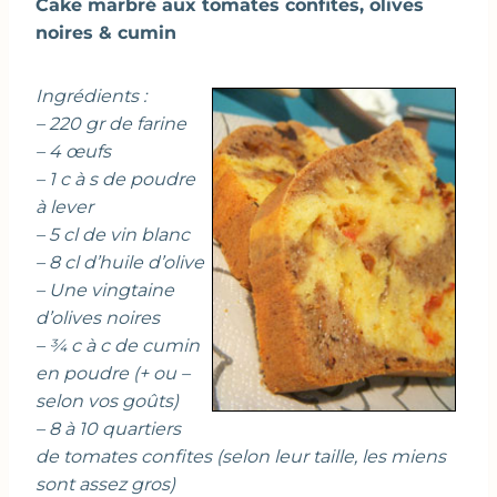
Cake marbré aux tomates confites, olives
noires & cumin
Ingrédients :
– 220 gr de farine
– 4 œufs
– 1 c à s de poudre
à lever
– 5 cl de vin blanc
– 8 cl d’huile d’olive
– Une vingtaine
d’olives noires
– ¾ c à c de cumin
en poudre (+ ou –
selon vos goûts)
– 8 à 10 quartiers
de tomates confites (selon leur taille, les miens
sont assez gros)