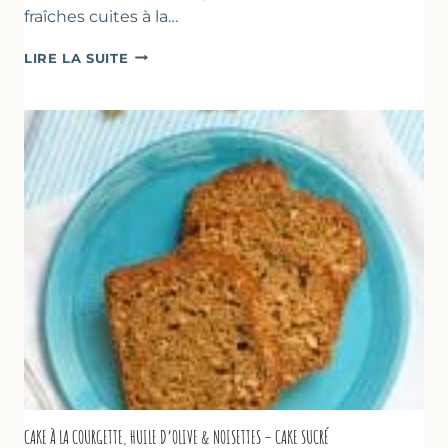
fraîches cuites à la…
POÊLÉE
LIRE LA SUITE
DE
COURGETTES
&
TOMATES
AU
THYM
CAKE À LA COURGETTE, HUILE D’OLIVE & NOISETTES – CAKE SUCRÉ