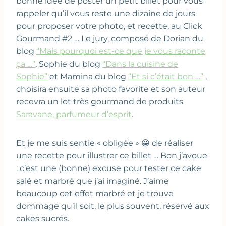
bonne idée de poster un petit billet pour vous
rappeler qu’il vous reste une dizaine de jours
pour proposer votre photo, et recette, au Click
Gourmand #2 … Le jury, composé de Dorian du
blog
“Mais pourquoi est-ce que je vous raconte
ça …”
, Sophie du blog
“Dans la cuisine de
Sophie”
et Mamina du blog
“Et si c’était bon …”
,
choisira ensuite sa photo favorite et son auteur
recevra un lot très gourmand de produits
Saravane, parfumeur d’esprit
.
Et je me suis sentie « obligée » 😀 de réaliser
une recette pour illustrer ce billet … Bon j’avoue
: c’est une (bonne) excuse pour tester ce cake
salé et marbré que j’ai imaginé. J’aime
beaucoup cet effet marbré et je trouve
dommage qu’il soit, le plus souvent, réservé aux
cakes sucrés.