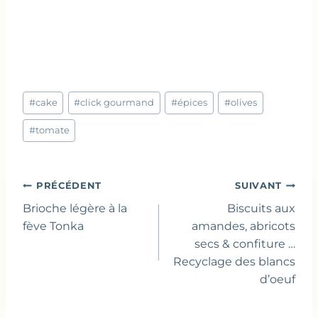
Étiquettes
#
cake
#
click gourmand
#
épices
#
olives
de
la
#
tomate
publication :
Navigation
PRÉCÉDENT
SUIVANT
de
Brioche légère à la
Biscuits aux
l’article
fève Tonka
amandes, abricots
secs & confiture …
Recyclage des blancs
d’oeuf