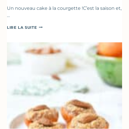
Un nouveau cake à la courgette !C’est la saison et,
…
CAKE
LIRE LA SUITE
À
LA
COURGETTE,
HUILE
D’OLIVE
&
NOISETTES
–
CAKE
SUCRÉ