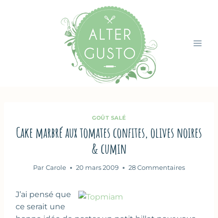
Aller
au
contenu
GOÛT SALÉ
Cake marbré aux tomates confites, olives noires
& cumin
Par
Carole
20 mars 2009
28 Commentaires
J’ai pensé que
ce serait une