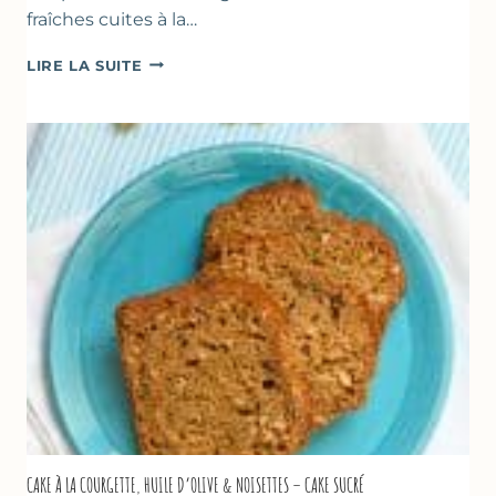
fraîches cuites à la…
POÊLÉE
LIRE LA SUITE
DE
COURGETTES
&
TOMATES
AU
THYM
CAKE À LA COURGETTE, HUILE D’OLIVE & NOISETTES – CAKE SUCRÉ