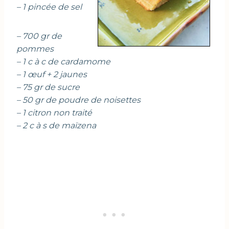
– 1 pincée de sel
– 700 gr de
pommes
– 1 c à c de cardamome
– 1 œuf + 2 jaunes
– 75 gr de sucre
– 50 gr de poudre de noisettes
– 1 citron non traité
– 2 c à s de maïzena