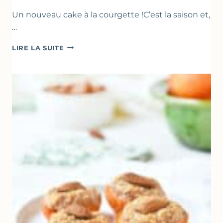
Un nouveau cake à la courgette !C’est la saison et,
…
CAKE
LIRE LA SUITE
À
LA
COURGETTE,
HUILE
D’OLIVE
&
NOISETTES
–
CAKE
SUCRÉ