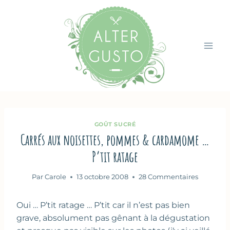
Aller
au
contenu
GOÛT SUCRÉ
Carrés aux noisettes, pommes & cardamome …
P’tit ratage
Par
Carole
13 octobre 2008
28 Commentaires
Oui … P’tit ratage … P’tit car il n’est pas bien
grave, absolument pas gênant à la dégustation