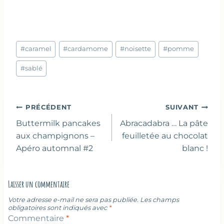
Étiquettes
#
caramel
#
cardamome
#
noisette
#
pomme
de
la
#
sablé
publication :
Navigation
PRÉCÉDENT
SUIVANT
de
Buttermilk pancakes
Abracadabra … La pâte
l’article
aux champignons –
feuilletée au chocolat
Apéro automnal #2
blanc !
Laisser un commentaire
Votre adresse e-mail ne sera pas publiée.
Les champs
obligatoires sont indiqués avec
*
Commentaire
*