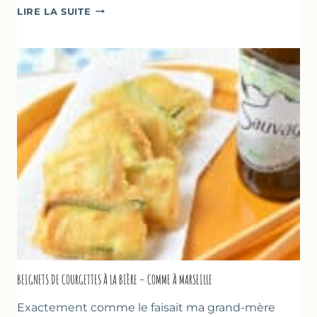
BÂTONNETS
LIRE LA SUITE
GLACÉS
AU
CHOCOLAT
&
YAOURT
GREC
–
SANS
SORBETIÈRE
BEIGNETS DE COURGETTES À LA BIÈRE – COMME À MARSEILLE
Exactement comme le faisait ma grand-mère