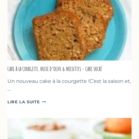
CAKE À LA COURGETTE, HUILE D’OLIVE & NOISETTES – CAKE SUCRÉ
Un nouveau cake à la courgette !C’est la saison et,
…
CAKE
LIRE LA SUITE
À
LA
COURGETTE,
HUILE
D’OLIVE
&