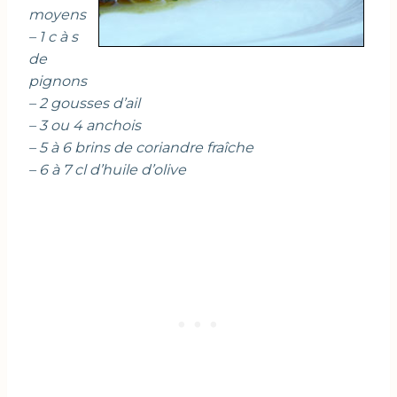
moyens
– 1 c à s
de
pignons
– 2 gousses d’ail
– 3 ou 4 anchois
– 5 à 6 brins de coriandre fraîche
– 6 à 7 cl d’huile d’olive