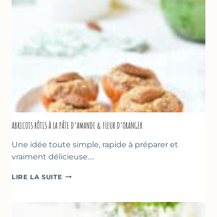
NOISETTES
–
CAKE
SUCRÉ
ABRICOTS RÔTIS À LA PÂTE D’AMANDE & FLEUR D’ORANGER
Une idée toute simple, rapide à préparer et
vraiment délicieuse….
ABRICOTS
LIRE LA SUITE
RÔTIS
À
LA
PÂTE