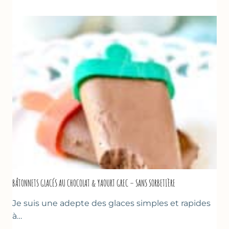
DE
COURGETTES
AU
CITRON
&
BASILIC
BÂTONNETS GLACÉS AU CHOCOLAT & YAOURT GREC – SANS SORBETIÈRE
Je suis une adepte des glaces simples et rapides
à…