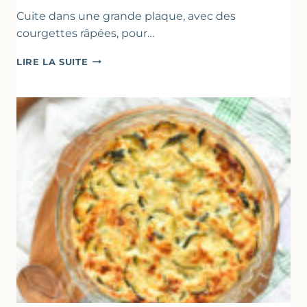
Cuite dans une grande plaque, avec des
courgettes râpées, pour…
FARINATA
LIRE LA SUITE
–
CRÊPE
ÉPAISSE
À
LA
FARINE
DE
POIS
CHICHE
–
CUISSON
AU
FOUR