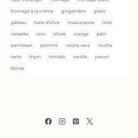
fromage à la crème
gingembre
glace
gâteau
huile d'olive
mascarpone
miel
noisette
noix
olives
orange
pain
parmesan
pomme
raisins secs
ricotta
tarte
thym
tomate
vanille
yaourt
épices