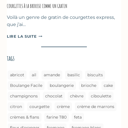
COURGETTES À LA BROUSSE COMME UN GRATIN
Voilà un genre de gratin de courgettes express,
que j’ai…
COURGETTES
LIRE LA SUITE
À
LA
BROUSSE
tags
COMME
UN
GRATIN
abricot
ail
amande
basilic
biscuits
Boulange Facile
boulangerie
brioche
cake
champignons
chocolat
chèvre
ciboulette
citron
courgette
crème
crème de marrons
crèmes & flans
farine T80
feta
fleur d'oranger
fromage
fromage blanc