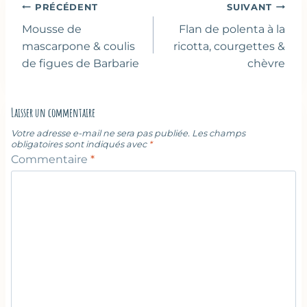
Navigation
PRÉCÉDENT
SUIVANT
de
Mousse de
Flan de polenta à la
l’article
mascarpone & coulis
ricotta, courgettes &
de figues de Barbarie
chèvre
Laisser un commentaire
Votre adresse e-mail ne sera pas publiée.
Les champs
obligatoires sont indiqués avec
*
Commentaire
*