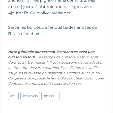
anchois, l’ail, les pignons et la coriandre. Piler
(mixer) jusqu’à obtenir une pâte grossière.
Ajouter l’huile d’olive. Mélanger.
Servir les bulbes de fenouil tièdes arrosés de
l’huile d’anchois.
Note générale concernant les recettes avec une
cuisson au four :
les temps de cuisson, au four, sont
donnés à titre indicatif. Il est nécessaire de les adapter
en fonction de votre matériel. Plus d’infos
ICI
. Vérifiez
toujours la cuisson en plantant au centre du cake ou
du gâteau, une pique, la lame d’un couteau ou un cure-
dent, par exemple. Il doit ressortir bien sec.
Étiquettes
#
ail
#
anchois
#
fenouil
de
la
publication :