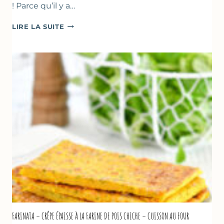
! Parce qu’il y a…
BEIGNETS
LIRE LA SUITE
DE
COURGETTES
À
LA
BIÈRE
–
COMME
À
MARSEILLE
FARINATA – CRÊPE ÉPAISSE À LA FARINE DE POIS CHICHE – CUISSON AU FOUR