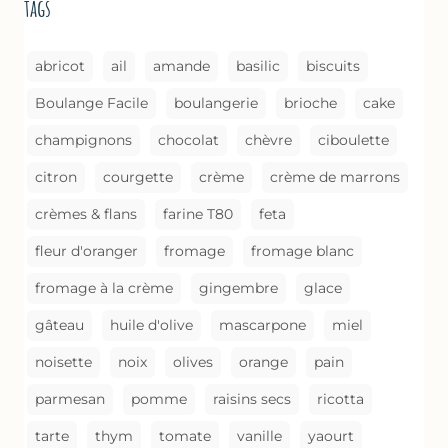
tags
COMME
UN
GRATIN
abricot
ail
amande
basilic
biscuits
Boulange Facile
boulangerie
brioche
cake
champignons
chocolat
chèvre
ciboulette
citron
courgette
crème
crème de marrons
crèmes & flans
farine T80
feta
fleur d'oranger
fromage
fromage blanc
fromage à la crème
gingembre
glace
gâteau
huile d'olive
mascarpone
miel
noisette
noix
olives
orange
pain
parmesan
pomme
raisins secs
ricotta
tarte
thym
tomate
vanille
yaourt