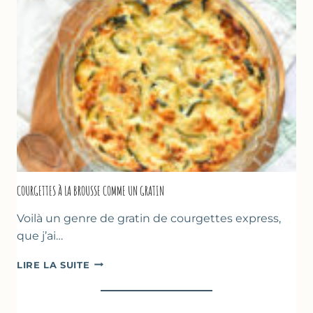
FARINE
DE
POIS
CHICHE
–
CUISSON
AU
FOUR
COURGETTES À LA BROUSSE COMME UN GRATIN
Voilà un genre de gratin de courgettes express,
que j’ai…
COURGETTES
LIRE LA SUITE
À
LA
BROUSSE