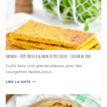
À
MARSEILLE
FARINATA – CRÊPE ÉPAISSE À LA FARINE DE POIS CHICHE – CUISSON AU FOUR
Cuite dans une grande plaque, avec des
courgettes râpées, pour…
FARINATA
LIRE LA SUITE
–
CRÊPE
ÉPAISSE
À
LA