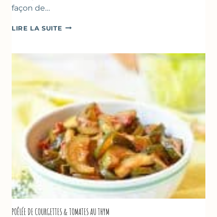
façon de…
GLACE
LIRE LA SUITE
VANILLE
&
FROMAGE
BLANC
(SANS
SORBETIÈRE)
POÊLÉE DE COURGETTES & TOMATES AU THYM