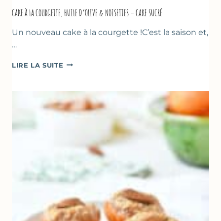
CAKE À LA COURGETTE, HUILE D’OLIVE & NOISETTES – CAKE SUCRÉ
Un nouveau cake à la courgette !C’est la saison et,
…
CAKE
LIRE LA SUITE
À
LA
COURGETTE,
HUILE
D’OLIVE
&
NOISETTES
–
CAKE
SUCRÉ