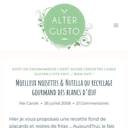
Aller
au
contenu
GOÛT DE GOURMANDISE
|
GOÛT SUCRÉ
|
RECETTES
|
SANS
GLUTEN
|
VITE FAIT ... BIEN FAIT !
Moelleux noisettes & Nutella ou recyclage
gourmand des blancs d’œuf
Par
Carole
26 juillet 2008
21 Commentaires
Hier je vous proposais une recette fond de
placards et restes de frigo … Aujourd’hui, je fais