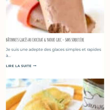
BÂTONNETS GLACÉS AU CHOCOLAT & YAOURT GREC – SANS SORBETIÈRE
Je suis une adepte des glaces simples et rapides
à…
BÂTONNETS
LIRE LA SUITE
GLACÉS
AU
CHOCOLAT
&
YAOURT
GREC
–
SANS
SORBETIÈRE