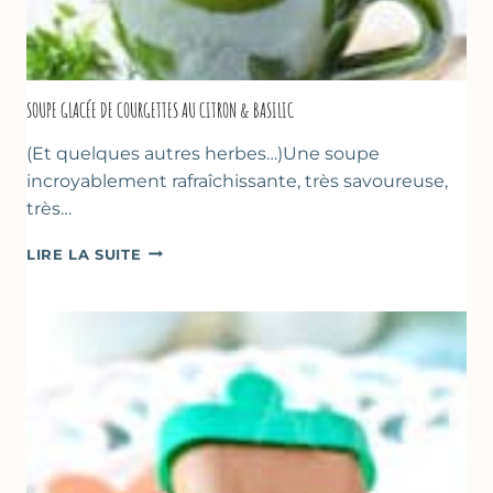
SOUPE GLACÉE DE COURGETTES AU CITRON & BASILIC
(Et quelques autres herbes…)Une soupe
incroyablement rafraîchissante, très savoureuse,
très…
SOUPE
LIRE LA SUITE
GLACÉE
DE
COURGETTES
AU
CITRON
&
BASILIC