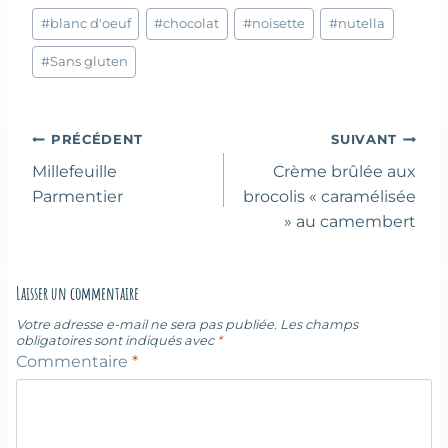
Étiquettes
#
blanc d'oeuf
#
chocolat
#
noisette
#
nutella
de
la
#
Sans gluten
publication :
Navigation
PRÉCÉDENT
SUIVANT
de
Millefeuille
Crème brûlée aux
l’article
Parmentier
brocolis « caramélisée
» au camembert
Laisser un commentaire
Votre adresse e-mail ne sera pas publiée.
Les champs
obligatoires sont indiqués avec
*
Commentaire
*