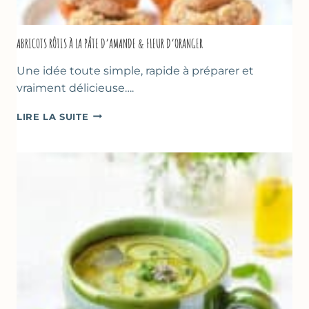
ABRICOTS RÔTIS À LA PÂTE D’AMANDE & FLEUR D’ORANGER
Une idée toute simple, rapide à préparer et
vraiment délicieuse….
ABRICOTS
LIRE LA SUITE
RÔTIS
À
LA
PÂTE
D’AMANDE
&
FLEUR
D’ORANGER