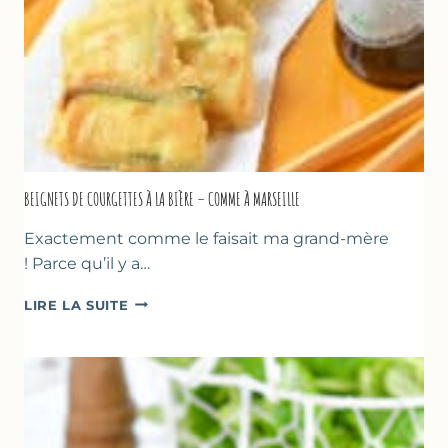
BEIGNETS DE COURGETTES À LA BIÈRE – COMME À MARSEILLE
Exactement comme le faisait ma grand-mère
! Parce qu’il y a…
BEIGNETS
LIRE LA SUITE
DE
COURGETTES
À
LA
BIÈRE
–
COMME