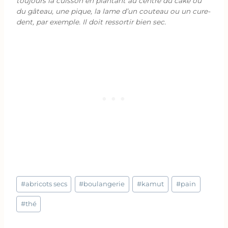
toujours la cuisson en plantant au centre du cake ou
du gâteau, une pique, la lame d’un couteau ou un cure-
dent, par exemple. Il doit ressortir bien sec.
Étiquettes
#
abricots secs
#
boulangerie
#
kamut
#
pain
de
la
#
thé
publication :