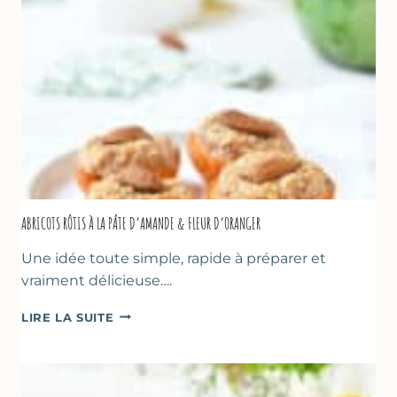
NOISETTES
–
CAKE
SUCRÉ
ABRICOTS RÔTIS À LA PÂTE D’AMANDE & FLEUR D’ORANGER
Une idée toute simple, rapide à préparer et
vraiment délicieuse….
ABRICOTS
LIRE LA SUITE
RÔTIS
À
LA
PÂTE