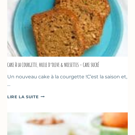
CAKE À LA COURGETTE, HUILE D’OLIVE & NOISETTES – CAKE SUCRÉ
Un nouveau cake à la courgette !C’est la saison et,
…
CAKE
LIRE LA SUITE
À
LA
COURGETTE,
HUILE
D’OLIVE
&