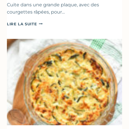
Cuite dans une grande plaque, avec des
courgettes râpées, pour…
FARINATA
LIRE LA SUITE
–
CRÊPE
ÉPAISSE
À
LA
FARINE
DE
POIS
CHICHE
–
CUISSON
AU
FOUR