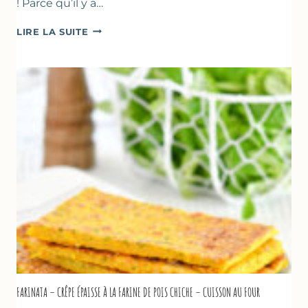
! Parce qu’il y a…
BEIGNETS
LIRE LA SUITE
DE
COURGETTES
À
LA
BIÈRE
–
COMME
À
MARSEILLE
FARINATA – CRÊPE ÉPAISSE À LA FARINE DE POIS CHICHE – CUISSON AU FOUR