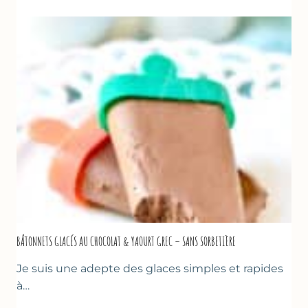
DE
COURGETTES
AU
CITRON
&
BASILIC
BÂTONNETS GLACÉS AU CHOCOLAT & YAOURT GREC – SANS SORBETIÈRE
Je suis une adepte des glaces simples et rapides
à…