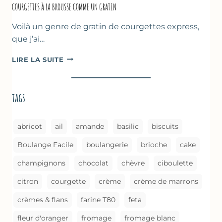
COURGETTES À LA BROUSSE COMME UN GRATIN
Voilà un genre de gratin de courgettes express,
que j’ai…
COURGETTES
LIRE LA SUITE
À
LA
BROUSSE
tags
COMME
UN
GRATIN
abricot
ail
amande
basilic
biscuits
Boulange Facile
boulangerie
brioche
cake
champignons
chocolat
chèvre
ciboulette
citron
courgette
crème
crème de marrons
crèmes & flans
farine T80
feta
fleur d'oranger
fromage
fromage blanc