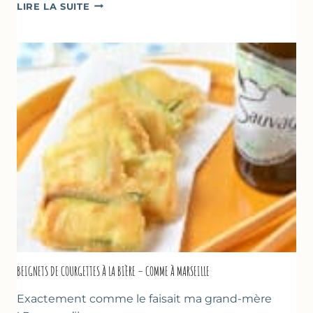
BÂTONNETS
LIRE LA SUITE
GLACÉS
AU
CHOCOLAT
&
YAOURT
GREC
–
SANS
SORBETIÈRE
BEIGNETS DE COURGETTES À LA BIÈRE – COMME À MARSEILLE
Exactement comme le faisait ma grand-mère