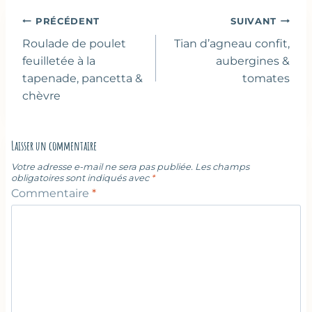
Navigation
PRÉCÉDENT
SUIVANT
de
Roulade de poulet
Tian d’agneau confit,
l’article
feuilletée à la
aubergines &
tapenade, pancetta &
tomates
chèvre
Laisser un commentaire
Votre adresse e-mail ne sera pas publiée.
Les champs
obligatoires sont indiqués avec
*
Commentaire
*