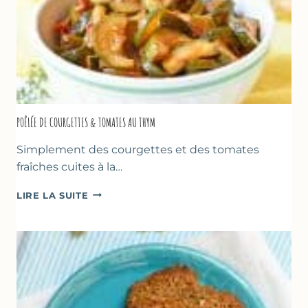
POÊLÉE DE COURGETTES & TOMATES AU THYM
Simplement des courgettes et des tomates
fraîches cuites à la…
POÊLÉE
LIRE LA SUITE
DE
COURGETTES
&
TOMATES
AU
THYM