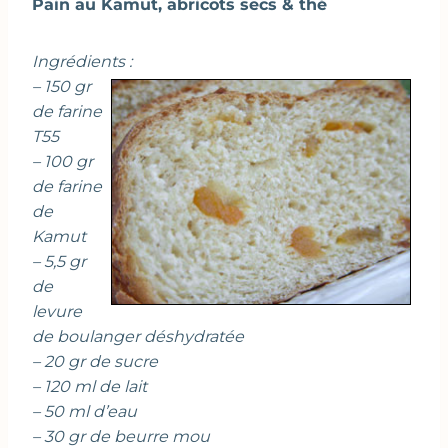
Pain au Kamut, abricots secs & thé
Ingrédients :
– 150 gr
de farine
T55
– 100 gr
de farine
de
Kamut
– 5,5 gr
de
levure
de boulanger déshydratée
– 20 gr de sucre
– 120 ml de lait
– 50 ml d’eau
– 30 gr de beurre mou