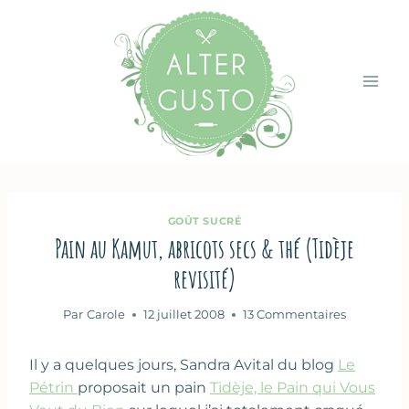
Aller
au
contenu
GOÛT SUCRÉ
Pain au Kamut, abricots secs & thé (Tidèje
revisité)
Par
Carole
12 juillet 2008
13 Commentaires
Il y a quelques jours, Sandra Avital du blog
Le
Pétrin
proposait un pain
Tidèje, le Pain qui Vous