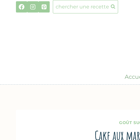
Aller
chercher une recette
au
contenu
Accue
GOÛT SU
Cake aux mar