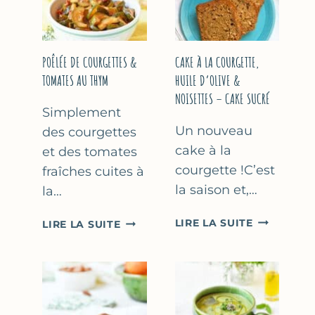
COURGETTE…
(SANS
SORBETIÈR
POÊLÉE DE COURGETTES &
CAKE À LA COURGETTE,
TOMATES AU THYM
HUILE D’OLIVE &
NOISETTES – CAKE SUCRÉ
Simplement
Un nouveau
des courgettes
cake à la
et des tomates
courgette !C’est
fraîches cuites à
la saison et,…
la…
CAKE
POÊLÉE
LIRE LA SUITE
LIRE LA SUITE
À
DE
LA
COURGETTES
COURGETT
&
HUILE
TOMATES
D’OLIVE
AU