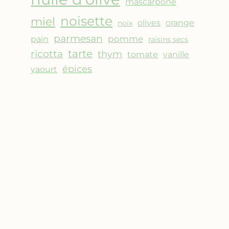
mascarpone
noisette
miel
olives
orange
noix
parmesan
pomme
pain
raisins secs
ricotta
tarte
thym
vanille
tomate
épices
yaourt