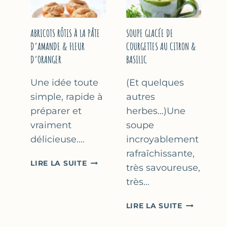
&
THYM
NOISETTES
–
ABRICOTS RÔTIS À LA PÂTE
SOUPE GLACÉE DE
CAKE
D’AMANDE & FLEUR
COURGETTES AU CITRON &
SUCRÉ
D’ORANGER
BASILIC
Une idée toute
(Et quelques
simple, rapide à
autres
préparer et
herbes…)Une
vraiment
soupe
délicieuse….
incroyablement
rafraîchissante,
ABRICOTS
LIRE LA SUITE
très savoureuse,
RÔTIS
très…
À
LA
SOUPE
LIRE LA SUITE
PÂTE
GLACÉE
D’AMANDE
DE