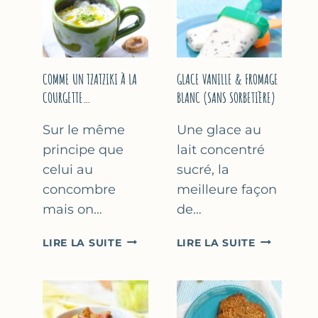
COMME UN TZATZIKI À LA
GLACE VANILLE & FROMAGE
COURGETTE…
BLANC (SANS SORBETIÈRE)
Sur le même
Une glace au
principe que
lait concentré
celui au
sucré, la
concombre
meilleure façon
mais on…
de…
COMME
GLACE
LIRE LA SUITE
LIRE LA SUITE
UN
VANILLE
TZATZIKI
&
À
FROMAGE
LA
BLANC