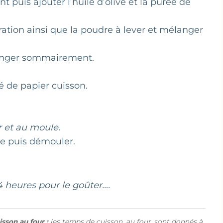
 puis ajouter l’huile d’olive et la purée de
ration ainsi que la poudre à lever et mélanger
élanger sommairement.
 de papier cuisson.
r et au moule.
le puis démouler.
4 heures pour le goûter….
sson au four :
les temps de cuisson, au four, sont donnés à