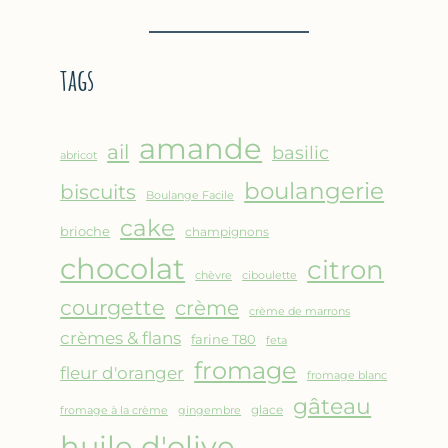
BROUSSE
–
COMME
CRÊPE
UN
ÉPAISSE
tags
GRATIN
À
LA
FARINE
amande
DE
ail
basilic
abricot
POIS
boulangerie
biscuits
CHICHE
Boulange Facile
–
cake
brioche
champignons
CUISSON
chocolat
AU
citron
chèvre
ciboulette
FOUR
courgette
crème
crème de marrons
crèmes & flans
farine T80
feta
fromage
fleur d'oranger
fromage blanc
gâteau
glace
fromage à la crème
gingembre
huile d'olive