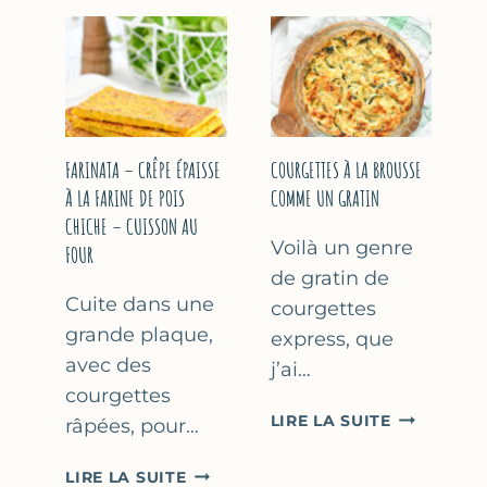
COURGETT
&
À
YAOURT
LA
GREC
BIÈRE
–
–
SANS
COMME
SORBETIÈRE
À
FARINATA – CRÊPE ÉPAISSE
COURGETTES À LA BROUSSE
MARSEILLE
À LA FARINE DE POIS
COMME UN GRATIN
CHICHE – CUISSON AU
Voilà un genre
FOUR
de gratin de
Cuite dans une
courgettes
grande plaque,
express, que
avec des
j’ai…
courgettes
COURGETT
LIRE LA SUITE
râpées, pour…
À
LA
FARINATA
LIRE LA SUITE