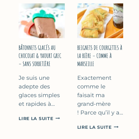
&
COURGETT
FLEUR
AU
D’ORANGER
CITRON
&
BASILIC
BÂTONNETS GLACÉS AU
BEIGNETS DE COURGETTES À
CHOCOLAT & YAOURT GREC
LA BIÈRE – COMME À
– SANS SORBETIÈRE
MARSEILLE
Je suis une
Exactement
adepte des
comme le
glaces simples
faisait ma
et rapides à…
grand-mère
! Parce qu’il y a…
BÂTONNETS
LIRE LA SUITE
GLACÉS
BEIGNETS
LIRE LA SUITE
AU
DE
CHOCOLAT