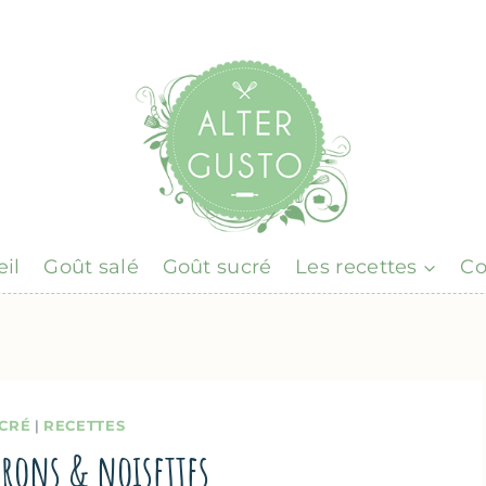
il
Goût salé
Goût sucré
Les recettes
Co
CRÉ
|
RECETTES
rons & noisettes