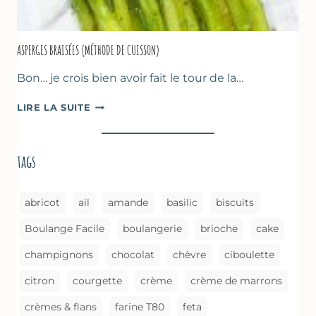
ASPERGES BRAISÉES (MÉTHODE DE CUISSON)
Bon… je crois bien avoir fait le tour de la…
ASPERGES
LIRE LA SUITE
BRAISÉES
(MÉTHODE
DE
tags
CUISSON)
abricot
ail
amande
basilic
biscuits
Boulange Facile
boulangerie
brioche
cake
champignons
chocolat
chèvre
ciboulette
citron
courgette
crème
crème de marrons
crèmes & flans
farine T80
feta