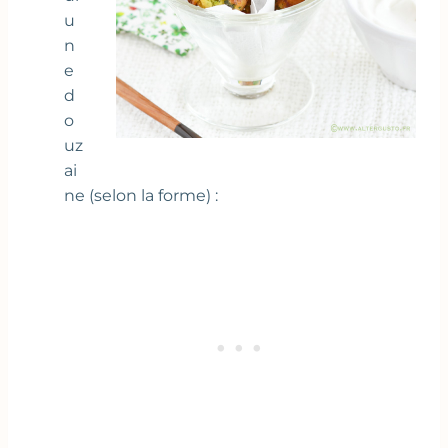
u
n
e
d
o
uz
ai
ne (selon la forme) :