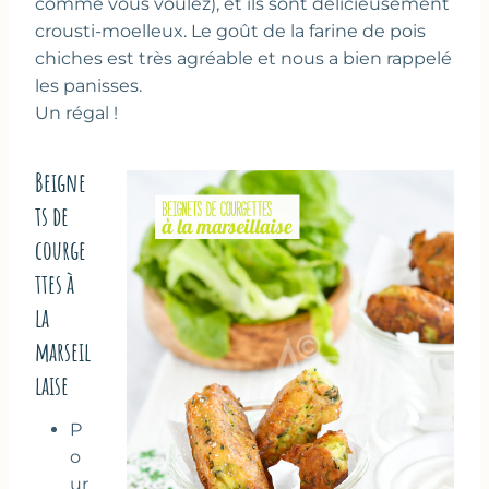
comme vous voulez), et ils sont délicieusement
crousti-moelleux. Le goût de la farine de pois
chiches est très agréable et nous a bien rappelé
les panisses.
Un régal !
Beigne
ts de
courge
ttes à
la
marseil
laise
P
o
ur