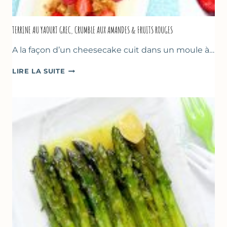
TERRINE AU YAOURT GREC, CRUMBLE AUX AMANDES & FRUITS ROUGES
A la façon d’un cheesecake cuit dans un moule à…
TERRINE
LIRE LA SUITE
AU
YAOURT
GREC,
CRUMBLE
AUX
AMANDES
&
FRUITS
ROUGES