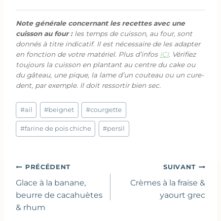
Note générale concernant les recettes avec une
cuisson au four :
les temps de cuisson, au four, sont
donnés à titre indicatif. Il est nécessaire de les adapter
en fonction de votre matériel. Plus d’infos
ICI
. Vérifiez
toujours la cuisson en plantant au centre du cake ou
du gâteau, une pique, la lame d’un couteau ou un cure-
dent, par exemple. Il doit ressortir bien sec.
Étiquettes
#
ail
#
beignet
#
courgette
de
la
#
farine de pois chiche
#
persil
publication :
Navigation
PRÉCÉDENT
SUIVANT
de
Glace à la banane,
Crèmes à la fraise &
l’article
beurre de cacahuètes
yaourt grec
& rhum