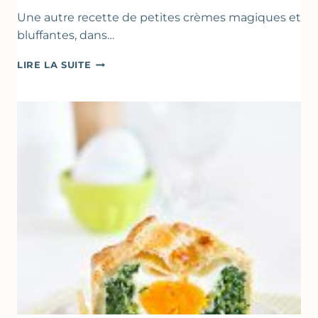
Une autre recette de petites crèmes magiques et
bluffantes, dans…
CRÈMES
LIRE LA SUITE
À
LA
FRAISE
&
YAOURT
GREC