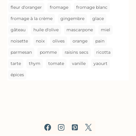
fleur d'oranger
fromage
fromage blanc
fromage à la crème
gingembre
glace
gâteau
huile d'olive
mascarpone
miel
noisette
noix
olives
orange
pain
parmesan
pomme
raisins secs
ricotta
tarte
thym
tomate
vanille
yaourt
épices