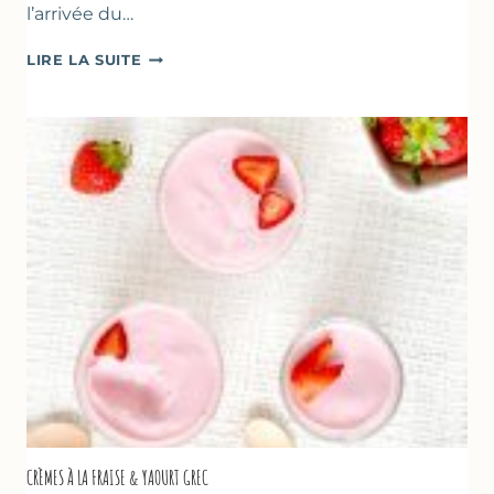
l’arrivée du…
DESSERTS
LIRE LA SUITE
AUX
FRAISES
POUR
LA
FÊTE
DES
MÈRES
ET
DES
PÈRES
CRÈMES À LA FRAISE & YAOURT GREC