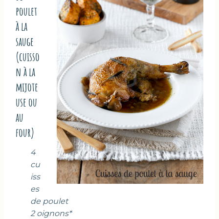
poulet
à la
sauge
(cuisso
n à la
mijote
use ou
au
four)
4
cu
iss
es
de poulet
2 oignons*