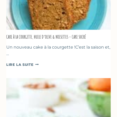
CAKE À LA COURGETTE, HUILE D’OLIVE & NOISETTES – CAKE SUCRÉ
Un nouveau cake à la courgette !C’est la saison et,
…
CAKE
LIRE LA SUITE
À
LA
COURGETTE,
HUILE
D’OLIVE
&
NOISETTES
–
CAKE
SUCRÉ