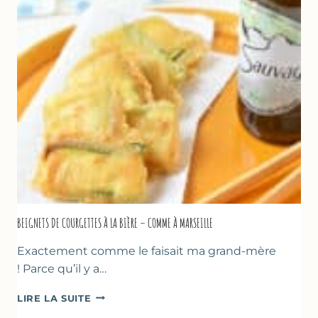
&
YAOURT
GREC
–
SANS
SORBETIÈRE
BEIGNETS DE COURGETTES À LA BIÈRE – COMME À MARSEILLE
Exactement comme le faisait ma grand-mère
! Parce qu’il y a…
BEIGNETS
LIRE LA SUITE
DE