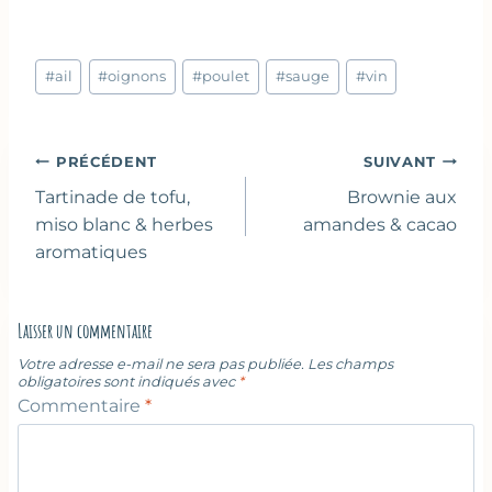
Étiquettes
#
ail
#
oignons
#
poulet
#
sauge
#
vin
de
la
publication :
Navigation
PRÉCÉDENT
SUIVANT
de
Tartinade de tofu,
Brownie aux
l’article
miso blanc & herbes
amandes & cacao
aromatiques
Laisser un commentaire
Votre adresse e-mail ne sera pas publiée.
Les champs
obligatoires sont indiqués avec
*
Commentaire
*