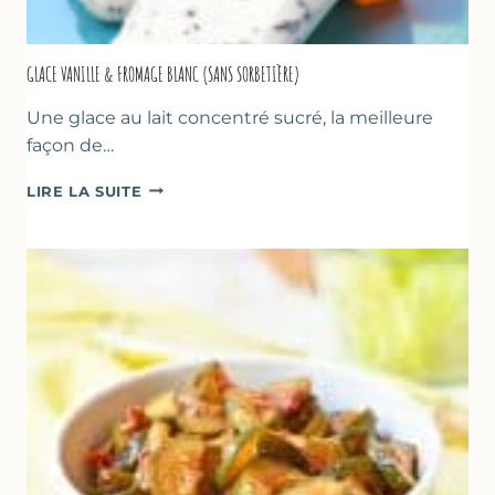
GLACE VANILLE & FROMAGE BLANC (SANS SORBETIÈRE)
Une glace au lait concentré sucré, la meilleure
façon de…
GLACE
LIRE LA SUITE
VANILLE
&
FROMAGE
BLANC
(SANS
SORBETIÈRE)