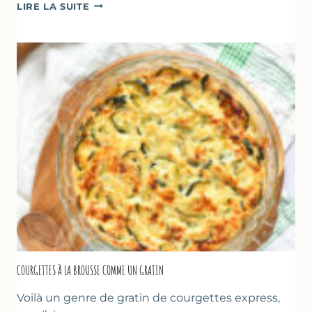
FARINATA
LIRE LA SUITE
–
CRÊPE
ÉPAISSE
À
LA
FARINE
DE
POIS
CHICHE
–
CUISSON
AU
FOUR
COURGETTES À LA BROUSSE COMME UN GRATIN
Voilà un genre de gratin de courgettes express,