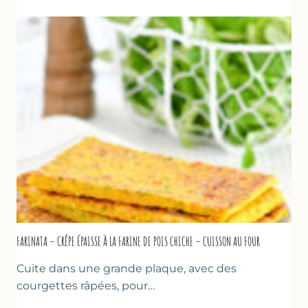
COURGETTES
À
LA
BIÈRE
–
COMME
À
MARSEILLE
FARINATA – CRÊPE ÉPAISSE À LA FARINE DE POIS CHICHE – CUISSON AU FOUR
Cuite dans une grande plaque, avec des
courgettes râpées, pour…