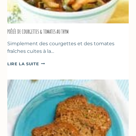
POÊLÉE DE COURGETTES & TOMATES AU THYM
Simplement des courgettes et des tomates
fraîches cuites à la…
POÊLÉE
LIRE LA SUITE
DE
COURGETTES
&
TOMATES
AU
THYM