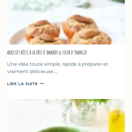
ABRICOTS RÔTIS À LA PÂTE D’AMANDE & FLEUR D’ORANGER
Une idée toute simple, rapide à préparer et
vraiment délicieuse….
ABRICOTS
LIRE LA SUITE
RÔTIS
À
LA
PÂTE
D’AMANDE
&
FLEUR
D’ORANGER