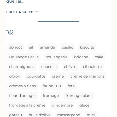
que j’ai…
COURGETTES
LIRE LA SUITE
À
LA
BROUSSE
tags
COMME
UN
GRATIN
abricot
ail
amande
basilic
biscuits
Boulange Facile
boulangerie
brioche
cake
champignons
chocolat
chèvre
ciboulette
citron
courgette
crème
crème de marrons
crèmes & flans
farine T80
feta
fleur d'oranger
fromage
fromage blanc
fromage à la crème
gingembre
glace
gâteau
huile d'olive
mascarpone
miel