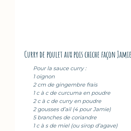
Curry de poulet aux pois chiche façon Jami
Pour la sauce curry :
1 oignon
2 cm de gingembre frais
1 c à c de curcuma en poudre
2 c à c de curry en poudre
2 gousses d’ail (4 pour Jamie)
5 branches de coriandre
1 c à s de miel (ou sirop d’agave)