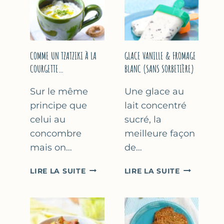
COMME UN TZATZIKI À LA
GLACE VANILLE & FROMAGE
COURGETTE…
BLANC (SANS SORBETIÈRE)
Sur le même
Une glace au
principe que
lait concentré
celui au
sucré, la
concombre
meilleure façon
mais on…
de…
COMME
GLACE
LIRE LA SUITE
LIRE LA SUITE
UN
VANILLE
TZATZIKI
&
À
FROMAGE
LA
BLANC