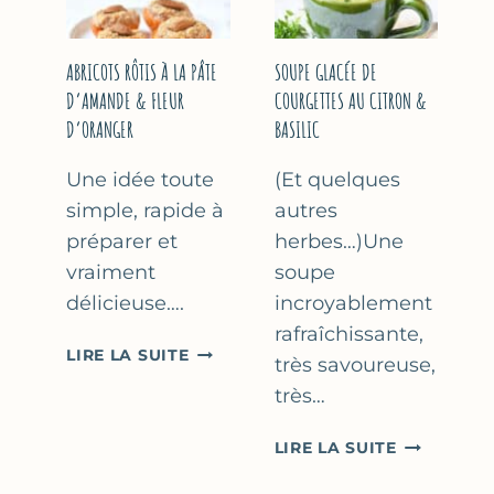
&
THYM
NOISETTES
–
ABRICOTS RÔTIS À LA PÂTE
SOUPE GLACÉE DE
CAKE
D’AMANDE & FLEUR
COURGETTES AU CITRON &
SUCRÉ
D’ORANGER
BASILIC
Une idée toute
(Et quelques
simple, rapide à
autres
préparer et
herbes…)Une
vraiment
soupe
délicieuse….
incroyablement
rafraîchissante,
ABRICOTS
LIRE LA SUITE
très savoureuse,
RÔTIS
très…
À
LA
SOUPE
LIRE LA SUITE
PÂTE
GLACÉE
D’AMANDE
DE