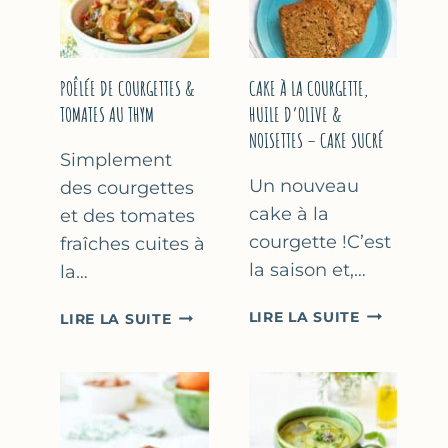
COURGETTE…
(SANS
SORBETIÈR
POÊLÉE DE COURGETTES &
CAKE À LA COURGETTE,
TOMATES AU THYM
HUILE D’OLIVE &
NOISETTES – CAKE SUCRÉ
Simplement
Un nouveau
des courgettes
cake à la
et des tomates
courgette !C’est
fraîches cuites à
la saison et,…
la…
CAKE
POÊLÉE
LIRE LA SUITE
LIRE LA SUITE
À
DE
LA
COURGETTES
COURGETT
&
HUILE
TOMATES
D’OLIVE
AU