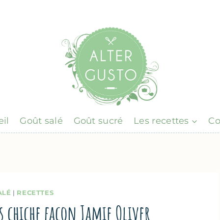
il
Goût salé
Goût sucré
Les recettes
Co
ALÉ
|
RECETTES
is chiche façon Jamie Oliver