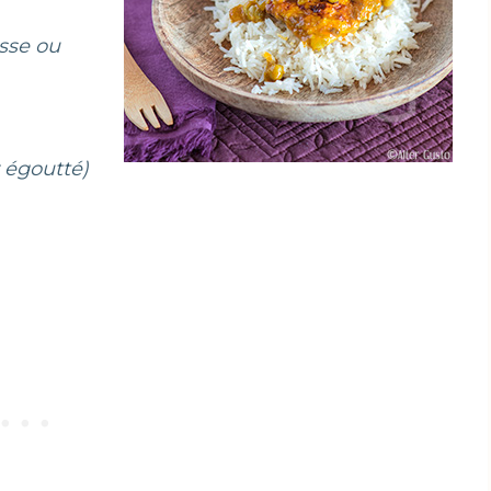
isse ou
r égoutté)