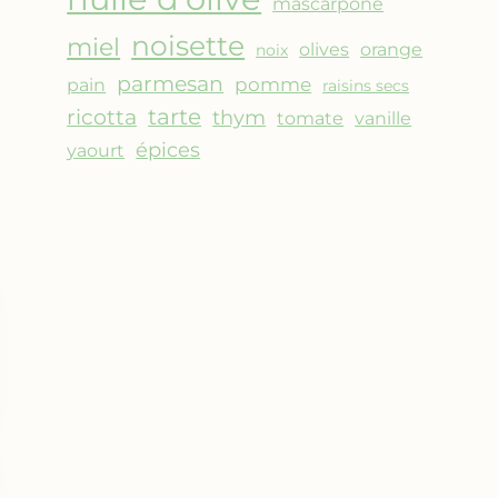
mascarpone
noisette
miel
olives
orange
noix
parmesan
pomme
pain
raisins secs
ricotta
tarte
thym
vanille
tomate
épices
yaourt