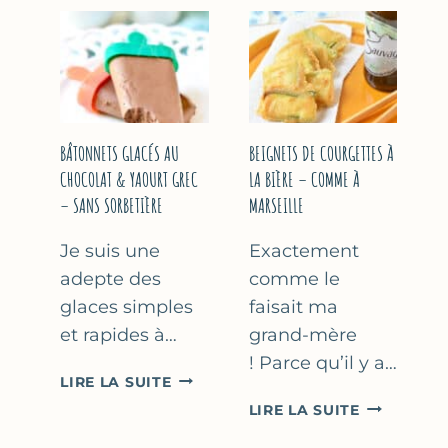
&
COURGETT
FLEUR
AU
D’ORANGER
CITRON
&
BASILIC
BÂTONNETS GLACÉS AU
BEIGNETS DE COURGETTES À
CHOCOLAT & YAOURT GREC
LA BIÈRE – COMME À
– SANS SORBETIÈRE
MARSEILLE
Je suis une
Exactement
adepte des
comme le
glaces simples
faisait ma
et rapides à…
grand-mère
! Parce qu’il y a…
BÂTONNETS
LIRE LA SUITE
GLACÉS
BEIGNETS
LIRE LA SUITE
AU
DE
CHOCOLAT