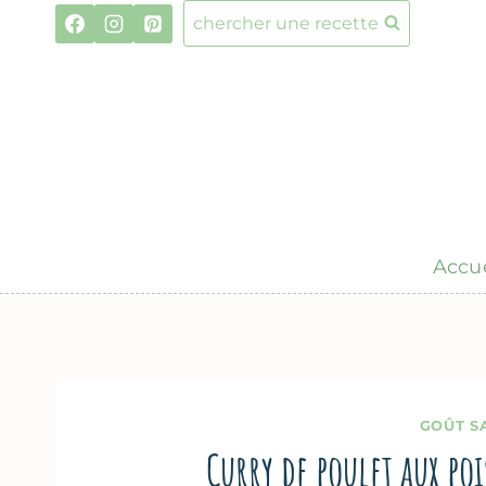
Aller
chercher une recette
au
contenu
Accue
GOÛT S
Curry de poulet aux po