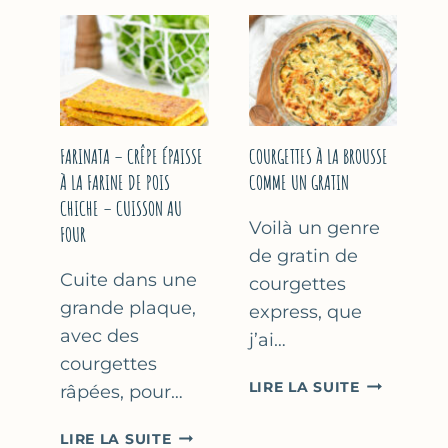
COURGETT
&
À
YAOURT
LA
GREC
BIÈRE
–
–
SANS
COMME
SORBETIÈRE
À
FARINATA – CRÊPE ÉPAISSE
COURGETTES À LA BROUSSE
MARSEILLE
À LA FARINE DE POIS
COMME UN GRATIN
CHICHE – CUISSON AU
Voilà un genre
FOUR
de gratin de
Cuite dans une
courgettes
grande plaque,
express, que
avec des
j’ai…
courgettes
COURGETT
LIRE LA SUITE
râpées, pour…
À
LA
FARINATA
LIRE LA SUITE