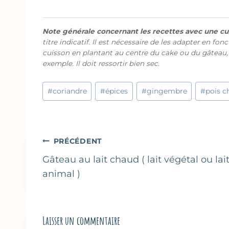
Note générale concernant les recettes avec une cui
titre indicatif. Il est nécessaire de les adapter en fon
cuisson en plantant au centre du cake ou du gâteau,
exemple. Il doit ressortir bien sec.
Étiquettes
#
coriandre
#
épices
#
gingembre
#
pois c
de
la
publication :
Navigation
PRÉCÉDENT
de
Gâteau au lait chaud ( lait végétal ou lai
animal )
l’article
Laisser un commentaire