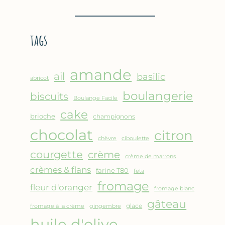
BROUSSE
–
COMME
CRÊPE
UN
ÉPAISSE
tags
GRATIN
À
LA
FARINE
amande
DE
ail
basilic
abricot
POIS
boulangerie
biscuits
CHICHE
Boulange Facile
–
cake
brioche
champignons
CUISSON
chocolat
AU
citron
chèvre
ciboulette
FOUR
courgette
crème
crème de marrons
crèmes & flans
farine T80
feta
fromage
fleur d'oranger
fromage blanc
gâteau
glace
fromage à la crème
gingembre
huile d'olive