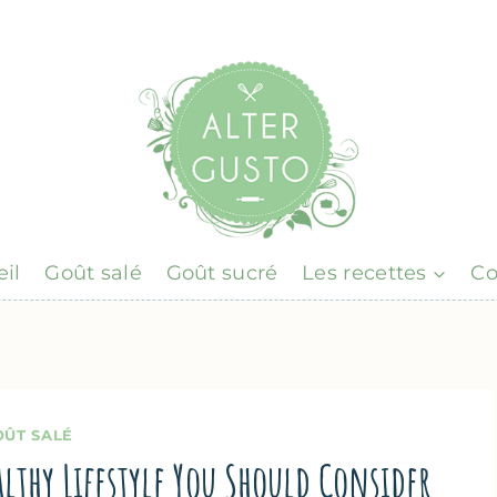
il
Goût salé
Goût sucré
Les recettes
Co
OÛT SALÉ
althy Lifestyle You Should Consider