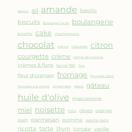
AMANDES
amande
&
ail
basilic
abricot
FRUITS
boulangerie
biscuits
ROUGES
Boulange Facile
cake
brioche
champignons
chocolat
citron
chèvre
ciboulette
courgette
crème
crème de marrons
crèmes & flans
farine T80
feta
fromage
fleur d'oranger
fromage blanc
gâteau
glace
fromage à la crème
gingembre
huile d'olive
mascarpone
noisette
miel
olives
orange
noix
parmesan
pomme
pain
raisins secs
ricotta
tarte
thym
vanille
tomate