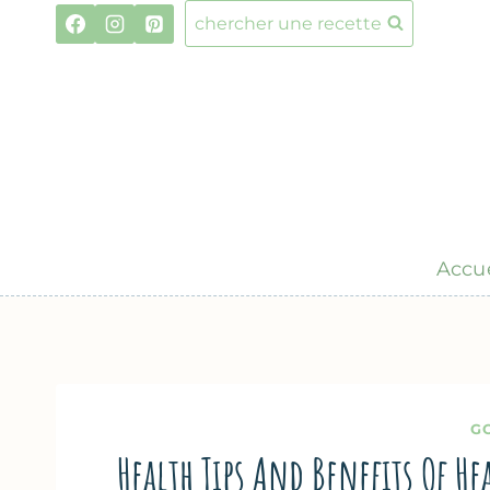
Aller
chercher une recette
au
contenu
Accue
G
Health Tips And Benefits Of He