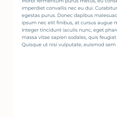
Morbi fermentum purus metus, eu consequ
imperdiet convallis nec eu dui. Curabit
egestas purus. Donec dapibus malesuada
ipsum nec elit finibus, at cursus augue 
Integer tincidunt iaculis nunc, eget ph
massa vitae sapien sodales, quis feugia
Quisque ut nisi vulputate, euismod sem a