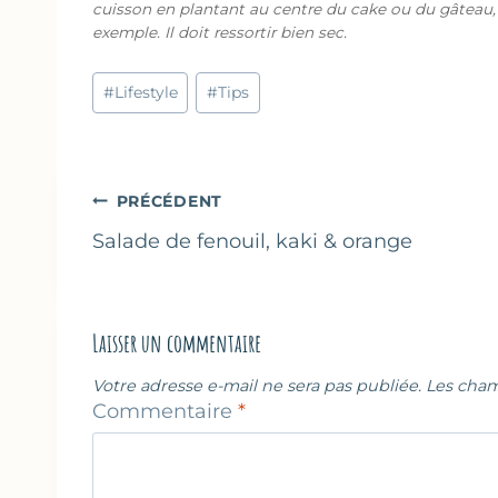
cuisson en plantant au centre du cake ou du gâteau,
exemple. Il doit ressortir bien sec.
Étiquettes
#
Lifestyle
#
Tips
de
la
publication :
Navigation
PRÉCÉDENT
de
Salade de fenouil, kaki & orange
l’article
Laisser un commentaire
Votre adresse e-mail ne sera pas publiée.
Les cham
Commentaire
*