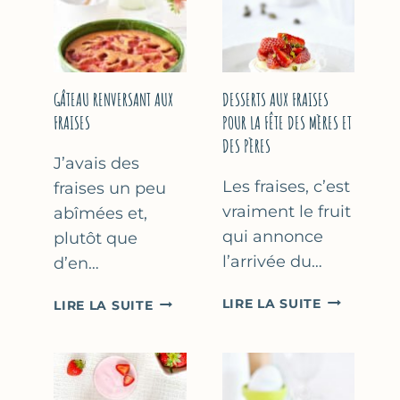
GÂTEAU RENVERSANT AUX
DESSERTS AUX FRAISES
FRAISES
POUR LA FÊTE DES MÈRES ET
DES PÈRES
J’avais des
Les fraises, c’est
fraises un peu
vraiment le fruit
abîmées et,
qui annonce
plutôt que
l’arrivée du…
d’en…
DESSERTS
GÂTEAU
LIRE LA SUITE
LIRE LA SUITE
AUX
RENVERSANT
FRAISES
AUX
POUR
FRAISES
LA