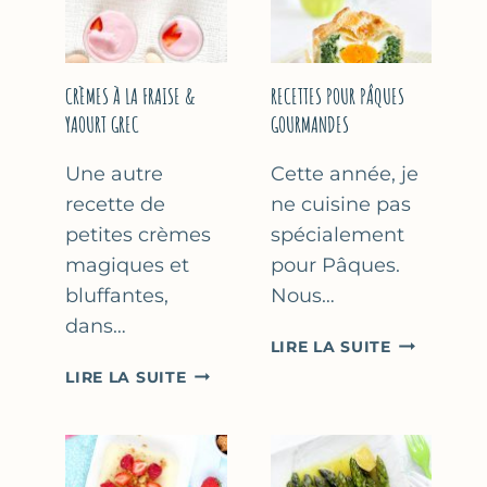
FÊTE
DES
MÈRES
ET
CRÈMES À LA FRAISE &
RECETTES POUR PÂQUES
DES
YAOURT GREC
GOURMANDES
PÈRES
Une autre
Cette année, je
recette de
ne cuisine pas
petites crèmes
spécialement
magiques et
pour Pâques.
bluffantes,
Nous…
dans…
RECETTES
LIRE LA SUITE
POUR
CRÈMES
LIRE LA SUITE
PÂQUES
À
GOURMAN
LA
FRAISE
&