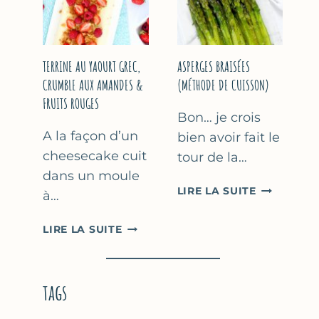
YAOURT
GREC
TERRINE AU YAOURT GREC,
ASPERGES BRAISÉES
CRUMBLE AUX AMANDES &
(MÉTHODE DE CUISSON)
FRUITS ROUGES
Bon… je crois
A la façon d’un
bien avoir fait le
cheesecake cuit
tour de la…
dans un moule
ASPERGES
LIRE LA SUITE
à…
BRAISÉES
(MÉTHODE
TERRINE
LIRE LA SUITE
DE
AU
CUISSON)
YAOURT
GREC,
tags
CRUMBLE
AUX