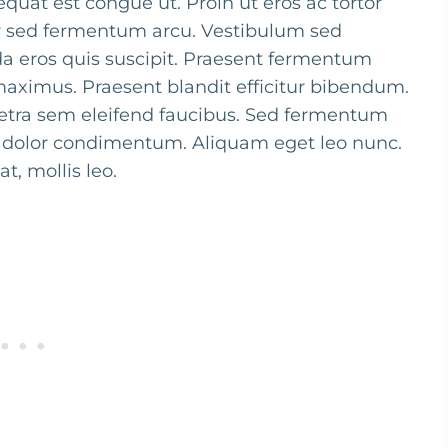
at est congue ut. Proin ut eros ac tortor
ur sed fermentum arcu. Vestibulum sed
 eros quis suscipit. Praesent fermentum
maximus. Praesent blandit efficitur bibendum.
aretra sem eleifend faucibus. Sed fermentum
t dolor condimentum. Aliquam eget leo nunc.
t, mollis leo.