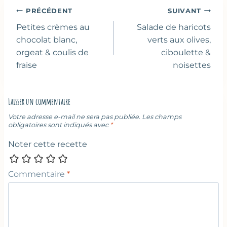
publication :
Navigation
PRÉCÉDENT
SUIVANT
de
Petites crèmes au
Salade de haricots
l’article
chocolat blanc,
verts aux olives,
orgeat & coulis de
ciboulette &
fraise
noisettes
Laisser un commentaire
Votre adresse e-mail ne sera pas publiée.
Les champs
obligatoires sont indiqués avec
*
Noter cette recette
Commentaire
*