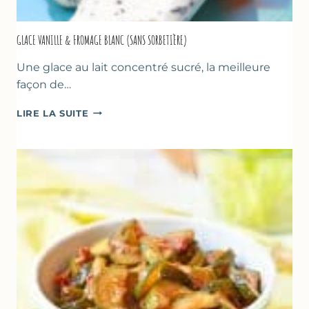
GLACE VANILLE & FROMAGE BLANC (SANS SORBETIÈRE)
Une glace au lait concentré sucré, la meilleure
façon de…
GLACE
LIRE LA SUITE
VANILLE
&
FROMAGE
BLANC
(SANS
SORBETIÈRE)