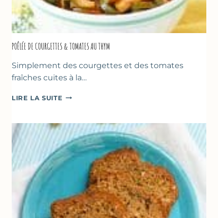
POÊLÉE DE COURGETTES & TOMATES AU THYM
Simplement des courgettes et des tomates
fraîches cuites à la…
POÊLÉE
LIRE LA SUITE
DE
COURGETTES
&
TOMATES
AU
THYM