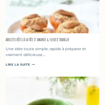
ABRICOTS RÔTIS À LA PÂTE D’AMANDE & FLEUR D’ORANGER
Une idée toute simple, rapide à préparer et
vraiment délicieuse….
ABRICOTS
LIRE LA SUITE
RÔTIS
À
LA
PÂTE
D’AMANDE
&
FLEUR
D’ORANGER