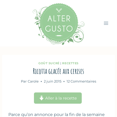
Aller
au
contenu
GOÛT SUCRÉ
|
RECETTES
Ricotta glacée aux cerises
Par
Carole
2 juin 2015
12 Commentaires
Aller à la recette
Parce qu’on annonce pour la fin de la semaine