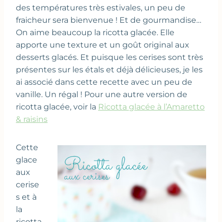
des températures très estivales, un peu de
fraicheur sera bienvenue ! Et de gourmandise…
On aime beaucoup la ricotta glacée. Elle
apporte une texture et un goût original aux
desserts glacés. Et puisque les cerises sont très
présentes sur les étals et déjà délicieuses, je les
ai associé dans cette recette avec un peu de
vanille. Un régal ! Pour une autre version de
ricotta glacée, voir la
Ricotta glacée à l’Amaretto
& raisins
Cette
glace
aux
cerise
s et à
la
ricotta