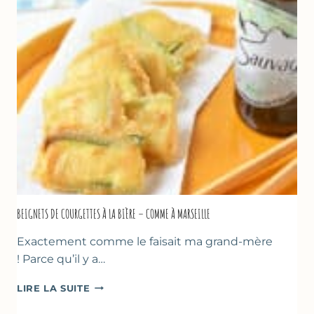
&
YAOURT
GREC
–
SANS
SORBETIÈRE
BEIGNETS DE COURGETTES À LA BIÈRE – COMME À MARSEILLE
Exactement comme le faisait ma grand-mère
! Parce qu’il y a…
BEIGNETS
LIRE LA SUITE
DE
COURGETTES