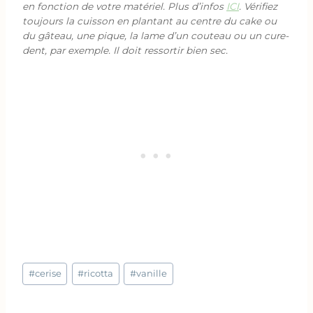
en fonction de votre matériel. Plus d’infos
ICI
. Vérifiez
toujours la cuisson en plantant au centre du cake ou
du gâteau, une pique, la lame d’un couteau ou un cure-
dent, par exemple. Il doit ressortir bien sec.
Étiquettes
#
cerise
#
ricotta
#
vanille
de
la