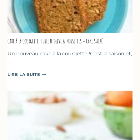
CAKE À LA COURGETTE, HUILE D’OLIVE & NOISETTES – CAKE SUCRÉ
Un nouveau cake à la courgette !C’est la saison et,
…
CAKE
LIRE LA SUITE
À
LA
COURGETTE,
HUILE
D’OLIVE
&
NOISETTES
–
CAKE
SUCRÉ