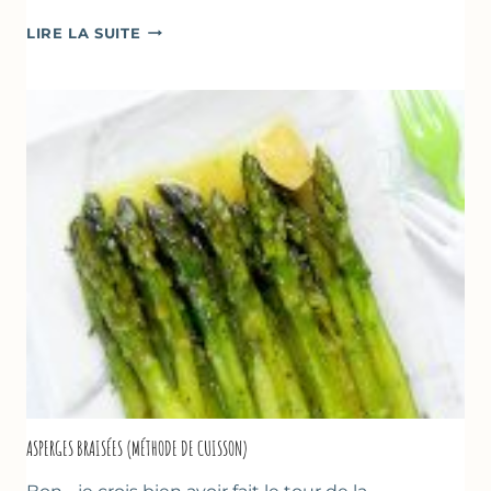
TERRINE
LIRE LA SUITE
AU
YAOURT
GREC,
CRUMBLE
AUX
AMANDES
&
FRUITS
ROUGES
ASPERGES BRAISÉES (MÉTHODE DE CUISSON)