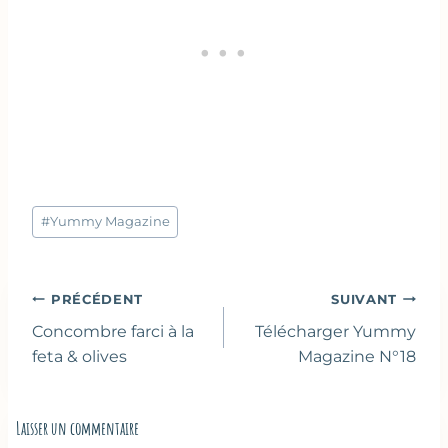
Étiquettes
#
Yummy Magazine
de
la
publication :
Navigation
PRÉCÉDENT
SUIVANT
de
Concombre farci à la
Télécharger Yummy
l’article
feta & olives
Magazine N°18
Laisser un commentaire