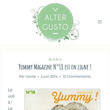
Aller
au
contenu
BLA BLA
Yummy Magazine N°18 est en ligne !
Par
Carole
2 juin 2014
10 Commentaires
Le
voil
à !
Le