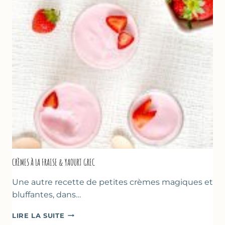
LA
FÊTE
DES
MÈRES
ET
DES
PÈRES
CRÈMES À LA FRAISE & YAOURT GREC
Une autre recette de petites crèmes magiques et
bluffantes, dans…
CRÈMES
LIRE LA SUITE
À