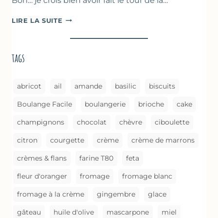
Bon… je crois bien avoir fait le tour de la…
ASPERGES
LIRE LA SUITE
BRAISÉES
(MÉTHODE
DE
tags
CUISSON)
abricot
ail
amande
basilic
biscuits
Boulange Facile
boulangerie
brioche
cake
champignons
chocolat
chèvre
ciboulette
citron
courgette
crème
crème de marrons
crèmes & flans
farine T80
feta
fleur d'oranger
fromage
fromage blanc
fromage à la crème
gingembre
glace
gâteau
huile d'olive
mascarpone
miel