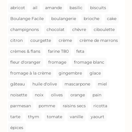
abricot
ail
amande
basilic
biscuits
Boulange Facile
boulangerie
brioche
cake
champignons
chocolat
chèvre
ciboulette
citron
courgette
crème
crème de marrons
crèmes & flans
farine T80
feta
fleur d'oranger
fromage
fromage blanc
fromage à la crème
gingembre
glace
gâteau
huile d'olive
mascarpone
miel
noisette
noix
olives
orange
pain
parmesan
pomme
raisins secs
ricotta
tarte
thym
tomate
vanille
yaourt
épices