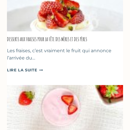
DESSERTS AUX FRAISES POUR LA FÊTE DES MÈRES ET DES PÈRES
Les fraises, c’est vraiment le fruit qui annonce
l’arrivée du…
DESSERTS
LIRE LA SUITE
AUX
FRAISES
POUR
LA
FÊTE
DES
MÈRES
ET
DES
PÈRES