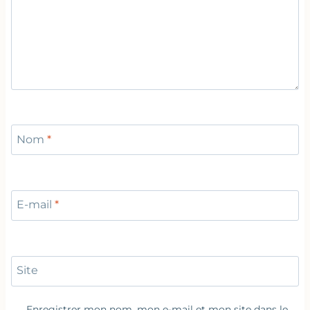
Nom
*
E-mail
*
Site
Enregistrer mon nom, mon e-mail et mon site dans le