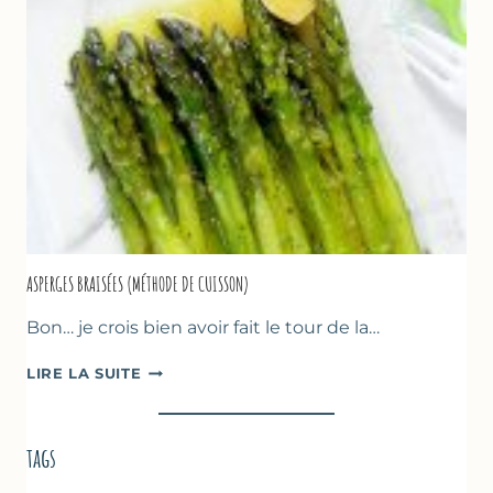
&
FRUITS
ROUGES
ASPERGES BRAISÉES (MÉTHODE DE CUISSON)
Bon… je crois bien avoir fait le tour de la…
ASPERGES
LIRE LA SUITE
BRAISÉES
(MÉTHODE
DE
tags
CUISSON)