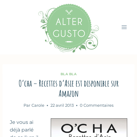
Aller
au
contenu
BLA BLA
O’cha – Recettes d’Asie est disponible sur
Amazon
Par
Carole
22 avril 2013
0 Commentaires
Je vous ai
déjà parlé