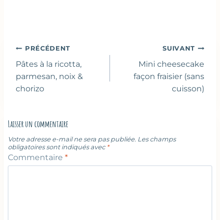
Navigation
PRÉCÉDENT
SUIVANT
de
Pâtes à la ricotta,
Mini cheesecake
l’article
parmesan, noix &
façon fraisier (sans
chorizo
cuisson)
Laisser un commentaire
Votre adresse e-mail ne sera pas publiée.
Les champs
obligatoires sont indiqués avec
*
Commentaire
*