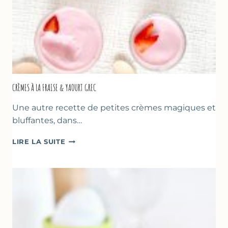
CRÈMES À LA FRAISE & YAOURT GREC
Une autre recette de petites crèmes magiques et
bluffantes, dans…
CRÈMES
LIRE LA SUITE
À
LA
FRAISE
&
YAOURT
GREC