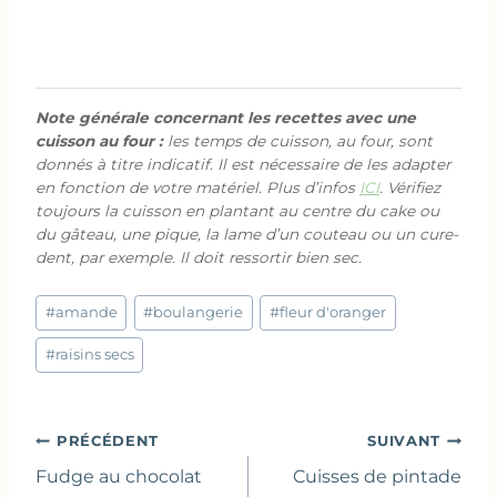
Note générale concernant les recettes avec une
cuisson au four :
les temps de cuisson, au four, sont
donnés à titre indicatif. Il est nécessaire de les adapter
en fonction de votre matériel. Plus d’infos
ICI
. Vérifiez
toujours la cuisson en plantant au centre du cake ou
du gâteau, une pique, la lame d’un couteau ou un cure-
dent, par exemple. Il doit ressortir bien sec.
Étiquettes
#
amande
#
boulangerie
#
fleur d'oranger
de
la
#
raisins secs
publication :
Navigation
PRÉCÉDENT
SUIVANT
de
Fudge au chocolat
Cuisses de pintade