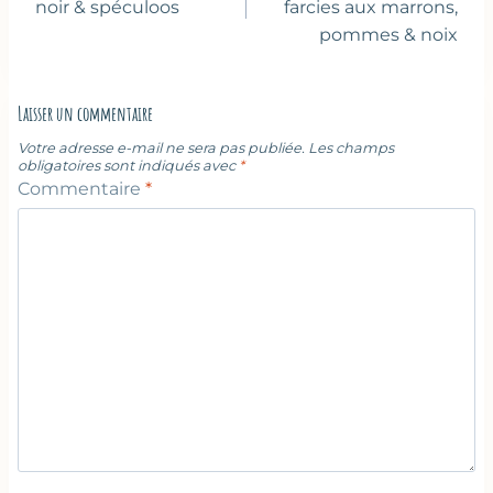
l’article
noir & spéculoos
farcies aux marrons,
pommes & noix
Laisser un commentaire
Votre adresse e-mail ne sera pas publiée.
Les champs
obligatoires sont indiqués avec
*
Commentaire
*