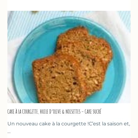
COURGETTES
&
TOMATES
AU
THYM
CAKE À LA COURGETTE, HUILE D’OLIVE & NOISETTES – CAKE SUCRÉ
Un nouveau cake à la courgette !C’est la saison et,
…