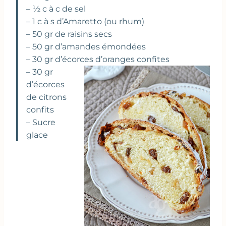
– ½ c à c de sel
– 1 c à s d’Amaretto (ou rhum)
– 50 gr de raisins secs
– 50 gr d’amandes émondées
– 30 gr d’écorces d’oranges confites
– 30 gr
d’écorces
de citrons
confits
– Sucre
glace