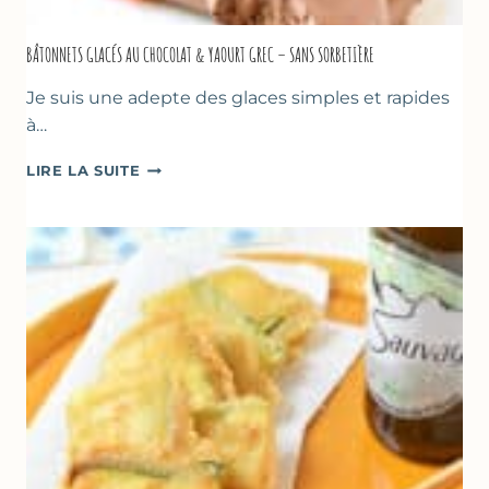
BÂTONNETS GLACÉS AU CHOCOLAT & YAOURT GREC – SANS SORBETIÈRE
Je suis une adepte des glaces simples et rapides
à…
BÂTONNETS
LIRE LA SUITE
GLACÉS
AU
CHOCOLAT
&
YAOURT
GREC
–
SANS
SORBETIÈRE