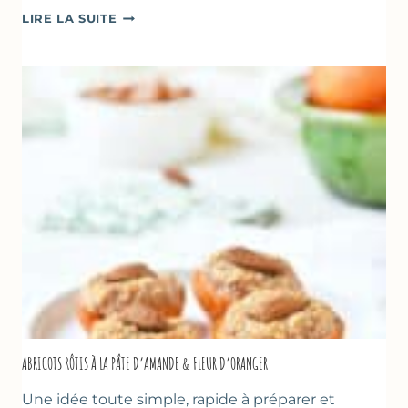
CAKE
LIRE LA SUITE
À
LA
COURGETTE,
HUILE
D’OLIVE
&
NOISETTES
–
CAKE
SUCRÉ
ABRICOTS RÔTIS À LA PÂTE D’AMANDE & FLEUR D’ORANGER
Une idée toute simple, rapide à préparer et