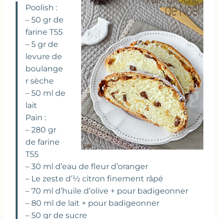
Poolish :
– 50 gr de
farine T55
– 5 gr de
levure de
boulange
r sèche
– 50 ml de
lait
Pain :
– 280 gr
de farine
T55
– 30 ml d’eau de fleur d’oranger
– Le zeste d’½ citron finement râpé
– 70 ml d’huile d’olive + pour badigeonner
– 80 ml de lait + pour badigeonner
– 50 gr de sucre