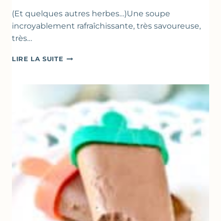
(Et quelques autres herbes…)Une soupe
incroyablement rafraîchissante, très savoureuse,
très…
SOUPE
LIRE LA SUITE
GLACÉE
DE
COURGETTES
AU
CITRON
&
BASILIC