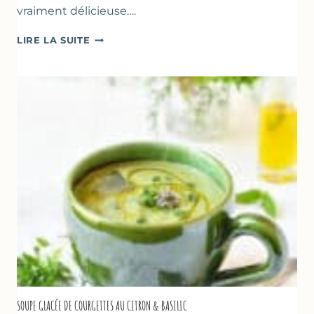
vraiment délicieuse….
ABRICOTS
LIRE LA SUITE
RÔTIS
À
LA
PÂTE
D’AMANDE
&
FLEUR
D’ORANGER
SOUPE GLACÉE DE COURGETTES AU CITRON & BASILIC