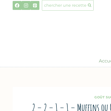
Aller
chercher une recette
au
contenu
Accue
GOÛT SU
2 – 2 – 1 – 1 – Muffins ou