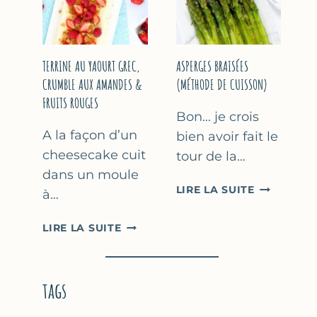
YAOURT
GREC
TERRINE AU YAOURT GREC,
ASPERGES BRAISÉES
CRUMBLE AUX AMANDES &
(MÉTHODE DE CUISSON)
FRUITS ROUGES
Bon… je crois
A la façon d’un
bien avoir fait le
cheesecake cuit
tour de la…
dans un moule
ASPERGES
LIRE LA SUITE
à…
BRAISÉES
(MÉTHODE
TERRINE
LIRE LA SUITE
DE
AU
CUISSON)
YAOURT
GREC,
tags
CRUMBLE
AUX