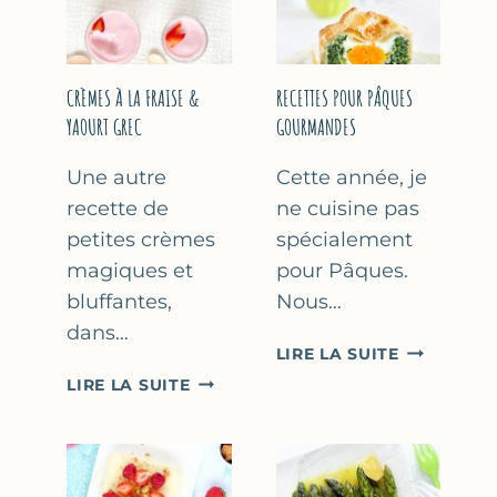
FÊTE
DES
MÈRES
ET
CRÈMES À LA FRAISE &
RECETTES POUR PÂQUES
DES
YAOURT GREC
GOURMANDES
PÈRES
Une autre
Cette année, je
recette de
ne cuisine pas
petites crèmes
spécialement
magiques et
pour Pâques.
bluffantes,
Nous…
dans…
RECETTES
LIRE LA SUITE
POUR
CRÈMES
LIRE LA SUITE
PÂQUES
À
GOURMAN
LA
FRAISE
&