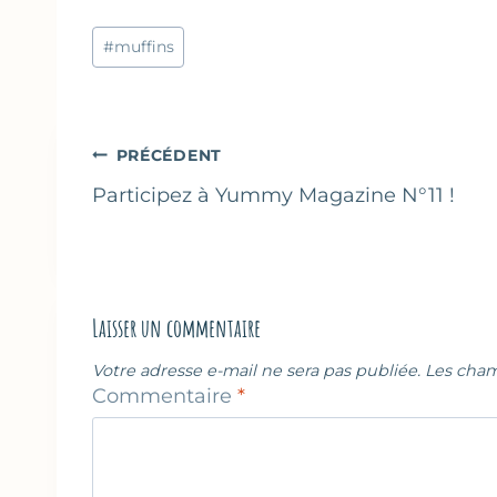
Étiquettes
#
muffins
de
la
publication :
Navigation
PRÉCÉDENT
de
Participez à Yummy Magazine N°11 !
l’article
Laisser un commentaire
Votre adresse e-mail ne sera pas publiée.
Les cham
Commentaire
*