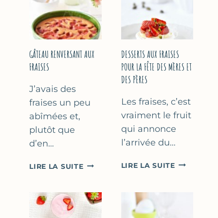
GÂTEAU RENVERSANT AUX
DESSERTS AUX FRAISES
FRAISES
POUR LA FÊTE DES MÈRES ET
DES PÈRES
J’avais des
Les fraises, c’est
fraises un peu
vraiment le fruit
abîmées et,
qui annonce
plutôt que
l’arrivée du…
d’en…
DESSERTS
GÂTEAU
LIRE LA SUITE
LIRE LA SUITE
AUX
RENVERSANT
FRAISES
AUX
POUR
FRAISES
LA