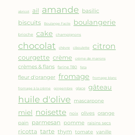
AMANDES
amande
&
ail
basilic
abricot
FRUITS
boulangerie
biscuits
ROUGES
Boulange Facile
cake
brioche
champignons
chocolat
citron
chèvre
ciboulette
courgette
crème
crème de marrons
crèmes & flans
farine T80
feta
fromage
fleur d'oranger
fromage blanc
gâteau
glace
fromage à la crème
gingembre
huile d'olive
mascarpone
noisette
miel
olives
orange
noix
parmesan
pomme
pain
raisins secs
ricotta
tarte
thym
vanille
tomate