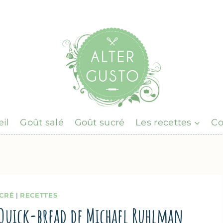
il
Goût salé
Goût sucré
Les recettes
Co
CRÉ
|
RECETTES
 Quick-bread de Michael Ruhlman